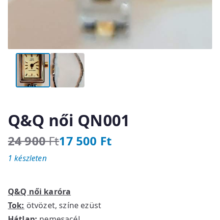
Q&Q női QN001
24 900
Ft
17 500
Ft
O
C
1 készleten
r
u
i
r
g
r
Q&Q női karóra
i
e
Tok:
ötvözet, színe ezüst
n
n
Hátlap:
nemesacél
a
t