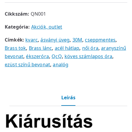
t
.
Cikkszám:
QN001
Kategória:
Akciók, outlet
Címkék:
kvarc
,
ásványi üveg
,
30M
,
cseppmentes
,
Brass tok
,
Brass lánc
,
acél hátlap
,
női óra
,
aranyszínű
bevonat
,
ékszeróra
,
QcQ
,
köves számlapos óra
,
ezüst színű bevonat
,
analóg
Leírás