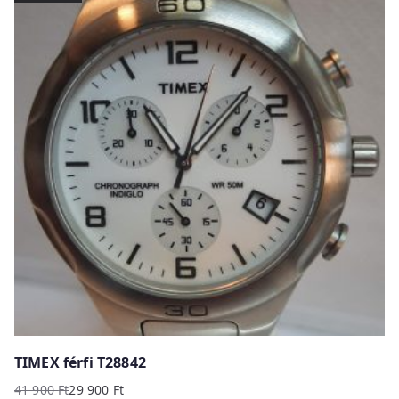
39
29
900 Ft.
900 Ft.
TIMEX férfi T28842
41 900
Ft
29 900
Ft