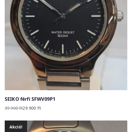
SEIKO férfi SFWV09P1
39 900
Ft
29 900
Ft
Original
Current
price
price
was:
is:
Akció!