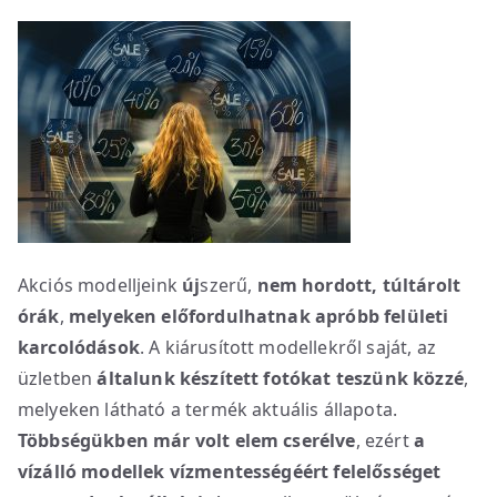
Akciós modelljeink
új
szerű,
nem hordott, túltárolt
órák
,
melyeken előfordulhatnak apróbb felületi
karcolódások
. A kiárusított modellekről saját, az
üzletben
általunk készített fotókat teszünk közzé
,
melyeken látható a termék aktuális állapota.
Többségükben már volt elem cserélve
, ezért
a
vízálló modellek vízmentességéért
felelősséget