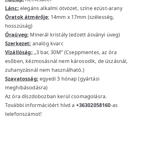
l
p
Lánc:
elegáns alkalmi ötvözet, színe ezüst-arany
p
r
Óratok átmérője
:
14mm x 17mm (szélesség,
r
i
hosszúság)
i
c
Óraüveg:
Minerál kristály (edzett ásványi üveg)
c
e
Szerkezet:
analóg kvarc
e
i
Vízállóság:
„3 bar, 30M” (Cseppmentes, az óra
w
s
esőben, kézmosásnál nem károsodik, de úszásnál,
a
:
zuhanyzásnál nem használható.)
s
1
Szavatosság:
egyedi 3 hónap (gyártási
:
7
2
5
meghibásodásra)
4
0
Az óra díszdobozban kerül csomagolásra.
9
0
További információért hívd a
+36302058160
-as
0
telefonszámot!
0
F
t
F
.