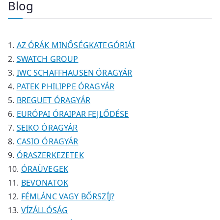
Blog
é
é
m
m
r
k
k
é
é
m
k
k
é
AZ ÓRÁK MINŐSÉGKATEGÓRIÁI
k
SWATCH GROUP
IWC SCHAFFHAUSEN ÓRAGYÁR
PATEK PHILIPPE ÓRAGYÁR
BREGUET ÓRAGYÁR
EURÓPAI ÓRAIPAR FEJLŐDÉSE
SEIKO ÓRAGYÁR
CASIO ÓRAGYÁR
ÓRASZERKEZETEK
ÓRAÜVEGEK
BEVONATOK
FÉMLÁNC VAGY BŐRSZÍJ?
VÍZÁLLÓSÁG