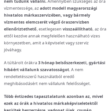
nem tudunk vállalni.
Amennyiben szükséges az óra
vízmentessége, az
adott modell magyarországi
hivatalos márkaszervizében, vagy bármely
vízmentes elemcserét végző óraszervizben
ellenőriztethető
, esetlegesen
visszaállítható
, az óra
ettől kezdve annak megfelelően használható vizes
környezetben, amit a képviselet vagy szerviz
jóváhagy.
A túltárolt órákra
3 hónap belsőszerkezeti, gyártási
hibáért vállalunk szavatosságot
. A nem
rendeltetésszerű használatból eredő
meghibásodásért nem vállalunk felelősséget.
Több évtizedes tapasztalatunk azonban az, mivel
ezek az órák a hivatalos márkaképviseletektől
kerültek beszerzésre, vadonat újak, csupán