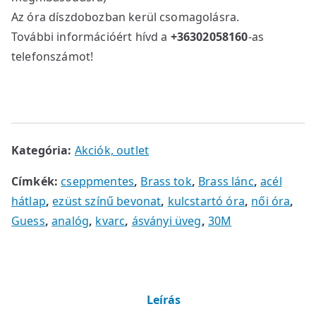
4
0
Az óra díszdobozban kerül csomagolásra.
9
További információért hívd a
+36302058160
-as
0
F
telefonszámot!
0
t
.
F
t
.
Kategória:
Akciók, outlet
Címkék:
cseppmentes
,
Brass tok
,
Brass lánc
,
acél
hátlap
,
ezüst színű bevonat
,
kulcstartó óra
,
női óra
,
Guess
,
analóg
,
kvarc
,
ásványi üveg
,
30M
Leírás