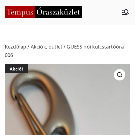
Skip
to
Tempus
Nyíregyháza
content
Órasza
küzlet
Kezdőlap
/
Akciók, outlet
/ GUESS női kulcstartóóra
006
Akció!