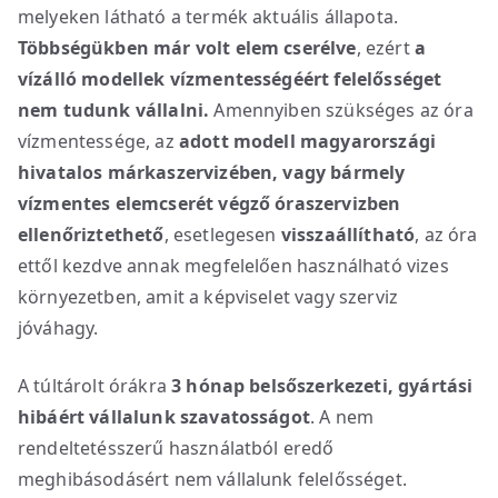
melyeken látható a termék aktuális állapota.
Többségükben már volt elem cserélve
, ezért
a
vízálló modellek vízmentességéért
felelősséget
nem tudunk vállalni.
Amennyiben szükséges az óra
vízmentessége, az
adott modell magyarországi
hivatalos márkaszervizében, vagy bármely
vízmentes elemcserét végző óraszervizben
ellenőriztethető
, esetlegesen
visszaállítható
, az óra
ettől kezdve annak megfelelően használható vizes
környezetben, amit a képviselet vagy szerviz
jóváhagy.
A túltárolt órákra
3 hónap belsőszerkezeti, gyártási
hibáért vállalunk szavatosságot
. A nem
rendeltetésszerű használatból eredő
meghibásodásért nem vállalunk felelősséget.