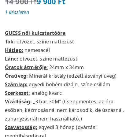
14 900
Ft
9 900
Ft
O
C
1 készleten
r
u
i
r
g
r
GUESS női kulcstartóóra
i
e
Tok:
ötvözet, színe mattezüst
n
n
Hátlap:
nemesacél
a
t
l
p
Lánc:
ötvözet, színe mattezüst
p
r
Óratok átmérője
:
24mm x 34mm
r
i
Óraüveg:
Minerál kristály (edzett ásványi üveg)
i
c
Számlap:
egyedi bohém dizájn, színe csillám
c
e
Szerkezet:
analóg kvarc
e
i
Vízállóság:
„3 bar, 30M” (Cseppmentes, az óra
w
s
esőben, kézmosásnál nem károsodik, de úszásnál,
a
:
zuhanyzásnál nem használható.)
s
9
Szavatosság:
egyedi 3 hónap (gyártási
:
9
1
0
meghibásodásra)