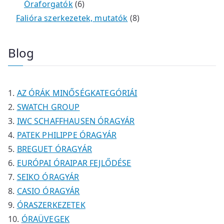
é
t
t
6
r
0
m
m
Óraforgatók
6
k
e
e
t
m
t
é
é
8
Falióra szerkezetek, mutatók
8
r
r
e
é
e
k
k
t
m
m
r
k
r
e
Blog
é
é
m
m
r
k
k
é
é
m
k
k
é
AZ ÓRÁK MINŐSÉGKATEGÓRIÁI
k
SWATCH GROUP
IWC SCHAFFHAUSEN ÓRAGYÁR
PATEK PHILIPPE ÓRAGYÁR
BREGUET ÓRAGYÁR
EURÓPAI ÓRAIPAR FEJLŐDÉSE
SEIKO ÓRAGYÁR
CASIO ÓRAGYÁR
ÓRASZERKEZETEK
ÓRAÜVEGEK