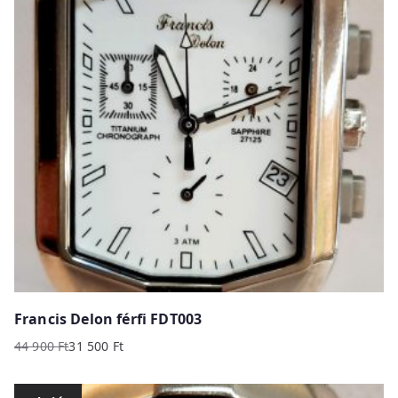
Francis Delon férfi FDT003
44 900
Ft
31 500
Ft
Original
Current
price
price