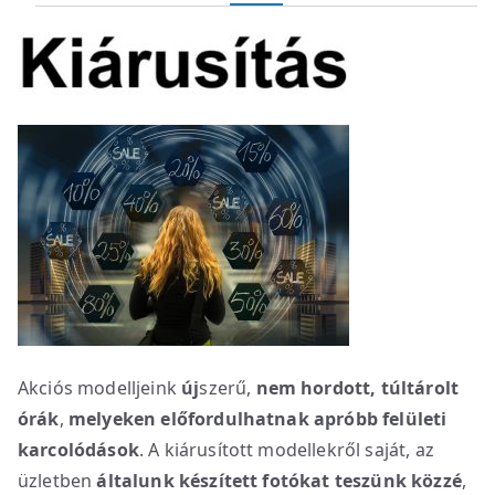
Akciós modelljeink
új
szerű,
nem hordott, túltárolt
órák
,
melyeken előfordulhatnak apróbb felületi
karcolódások
. A kiárusított modellekről saját, az
üzletben
általunk készített fotókat teszünk közzé
,