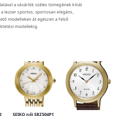
atával a vásárlók széles tömegének kínál
 a lezser sportos, sportosan elegáns,
hető modelleken át egészen a felső
ktetési modellekig.
2
SEIKO női SRZ504P1