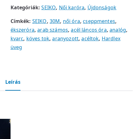
Kategóriák:
SEIKO
,
Női karóra
,
Újdonságok
Címkék:
SEIKO
,
30M
,
női óra
,
cseppmentes
,
ékszeróra
,
arab számos
,
acél láncos óra
,
analóg
,
kvarc
,
köves tok
,
aranyozott
,
acéltok
,
Hardlex
üveg
Leírás