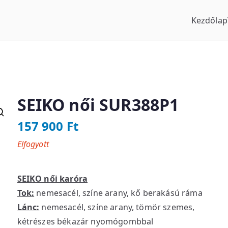
Kezdőlap
us Óraszaküzlet
SEIKO női SUR388P1
157 900
Ft
Elfogyott
SEIKO női karóra
Tok:
nemesacél, színe arany, kő berakású ráma
Lánc:
nemesacél, színe arany, tömör szemes,
kétrészes békazár nyomógombbal