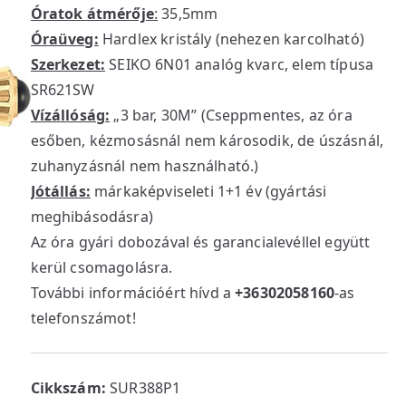
Óratok átmérője
:
35,5mm
Óraüveg:
Hardlex kristály (nehezen karcolható)
Szerkezet:
SEIKO 6N01 analóg kvarc, elem típusa
SR621SW
Vízállóság:
„3 bar, 30M” (Cseppmentes, az óra
esőben, kézmosásnál nem károsodik, de úszásnál,
zuhanyzásnál nem használható.)
Jótállás:
márkaképviseleti 1+1 év (gyártási
meghibásodásra)
Az óra gyári dobozával és garancialevéllel együtt
kerül csomagolásra.
További információért hívd a
+36302058160
-as
telefonszámot!
Cikkszám:
SUR388P1