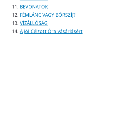
BEVONATOK
FÉMLÁNC VAGY BŐRSZÍJ?
VÍZÁLLÓSÁG
A jól Célzott Óra vásárlásért