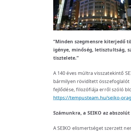
“Minden szegmensre kiterjedő tö
igénye, minőség, letisztultság,
tisztelete.”
A 140 éves múltra visszatekintő S
bármilyen rövidített összefoglalót
fejlődése, filozófiája erről szóló
https://tempusteam.hu/seiko-orag
Számunkra, a SEIKO az abszolút
A SEIKO elismertséget szerzett ne