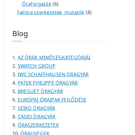
é
t
t
6
r
0
m
m
Óraforgatók
6
k
e
e
t
m
t
é
é
8
Falióra szerkezetek, mutatók
8
r
r
e
é
e
k
k
t
m
m
r
k
r
e
Blog
é
é
m
m
r
k
k
é
é
m
k
k
é
AZ ÓRÁK MINŐSÉGKATEGÓRIÁI
k
SWATCH GROUP
IWC SCHAFFHAUSEN ÓRAGYÁR
PATEK PHILIPPE ÓRAGYÁR
BREGUET ÓRAGYÁR
EURÓPAI ÓRAIPAR FEJLŐDÉSE
SEIKO ÓRAGYÁR
CASIO ÓRAGYÁR
ÓRASZERKEZETEK
ÓRAÜVEGEK