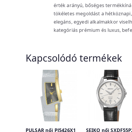
érték arányú, bőséges termékkínál
tökéletes megoldást a hétköznapi,
elegáns, egyedi alkalmakkor visel
kategóriás prémium és luxus, befe
Kapcsolódó termékek
PULSAR női PJ5426X1
SEIKO női SXDF55P