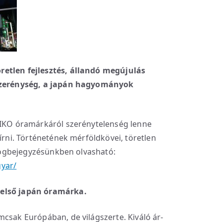
retlen fejlesztés, állandó megújulás
 szerénység, a japán hagyományok
EIKO óramárkáról szerénytelenség lenne
 írni. Történetének mérföldkövei, töretlen
 blogbejegyzésünkben olvasható:
yar/
 első japán óramárka.
mcsak Európában, de világszerte. Kiváló ár-