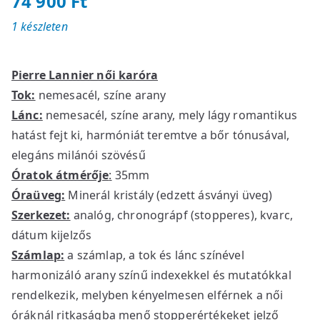
74 900
Ft
1 készleten
Pierre Lannier női karóra
Tok:
nemesacél, színe arany
Lánc:
nemesacél, színe arany, mely lágy romantikus
hatást fejt ki, harmóniát teremtve a bőr tónusával,
elegáns milánói szövésű
Óratok átmérője
:
35mm
Óraüveg:
Minerál kristály (edzett ásványi üveg)
Szerkezet:
analóg, chronográpf (stopperes), kvarc,
dátum kijelzős
Számlap:
a számlap, a tok és lánc színével
harmonizáló arany színű indexekkel és mutatókkal
rendelkezik, melyben kényelmesen elférnek a női
óráknál ritkaságba menő stopperértékeket jelző