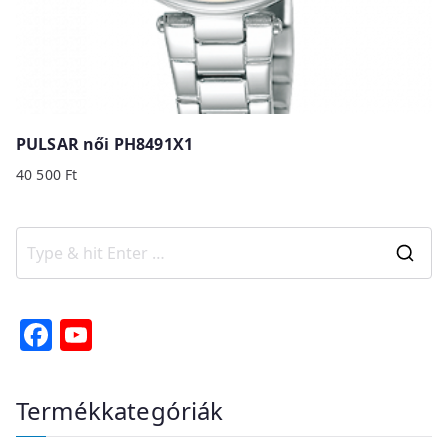
PULSAR női PH8491X1
40 500
Ft
S
e
a
F
Y
r
a
o
c
c
u
Termékkategóriák
h
e
T
f