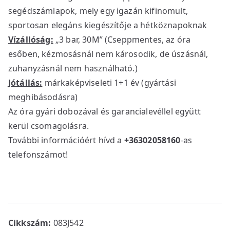
segédszámlapok, mely egy igazán kifinomult,
sportosan elegáns kiegészítője a hétköznapoknak
Vízállóság:
„3 bar, 30M” (Cseppmentes, az óra
esőben, kézmosásnál nem károsodik, de úszásnál,
zuhanyzásnál nem használható.)
Jótállás:
márkaképviseleti 1+1 év (gyártási
meghibásodásra)
Az óra gyári dobozával és garancialevéllel együtt
kerül csomagolásra.
További információért hívd a
+36302058160
-as
telefonszámot!
Cikkszám:
083J542