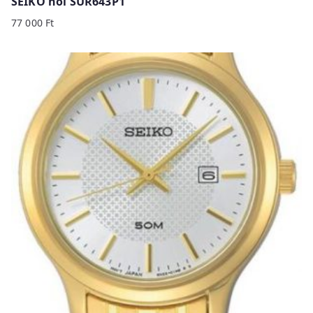
SEIKO női SUR643P1
77 000
Ft