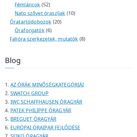
m
e
k
k
4
5
t
é
t
Fémláncok
52
é
r
9
2
e
k
e
1
Nato szővet óraszíjak
10
k
m
t
t
r
2
r
0
Óratartódobozok
20
é
e
e
6
m
0
m
t
Óraforgatók
6
k
r
r
t
é
t
é
e
8
Falióra szerkezetek, mutatók
8
m
m
e
k
e
k
r
t
é
é
r
r
m
e
Blog
k
k
m
m
é
r
é
é
k
m
k
k
é
AZ ÓRÁK MINŐSÉGKATEGÓRIÁI
k
SWATCH GROUP
IWC SCHAFFHAUSEN ÓRAGYÁR
PATEK PHILIPPE ÓRAGYÁR
BREGUET ÓRAGYÁR
EURÓPAI ÓRAIPAR FEJLŐDÉSE
SEIKO ÓRAGYÁR