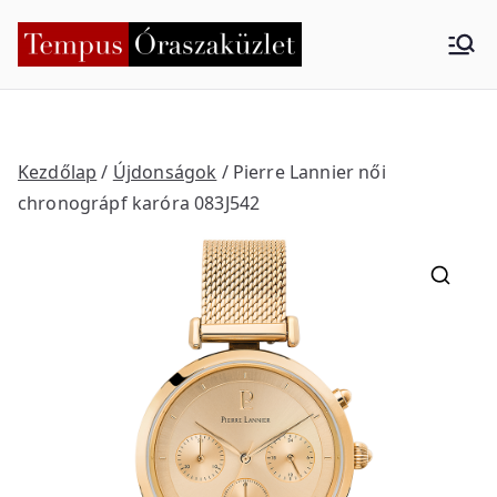
Skip
to
Tempus
Nyíregyháza
content
Órasza
küzlet
Kezdőlap
/
Újdonságok
/ Pierre Lannier női
chronográpf karóra 083J542