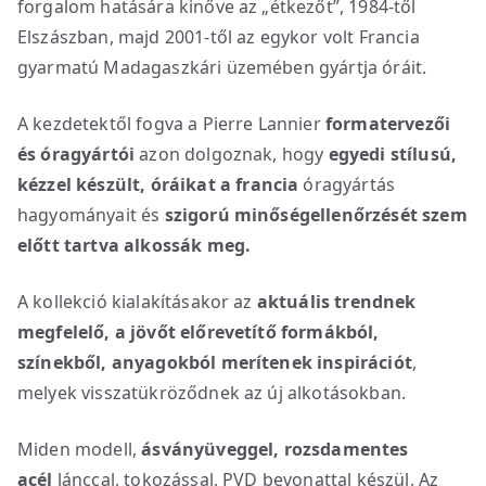
forgalom hatására kinőve az „étkezőt”, 1984-től
Elszászban, majd 2001-től az egykor volt Francia
gyarmatú Madagaszkári üzemében gyártja óráit.
A kezdetektől fogva a Pierre Lannier
formatervezői
és óragyártói
azon dolgoznak, hogy
egyedi stílusú,
kézzel készült, óráikat
a
francia
óragyártás
hagyományait és
szigorú minőségellenőrzését szem
előtt tartva alkossák meg.
A kollekció kialakításakor az
aktuális trendnek
megfelelő, a jövőt előrevetítő formákból,
színekből, anyagokból merítenek inspirációt
,
melyek visszatükröződnek az új alkotásokban.
Miden modell,
ásványüveggel, rozsdamentes
acél
lánccal, tokozással, PVD bevonattal készül. Az