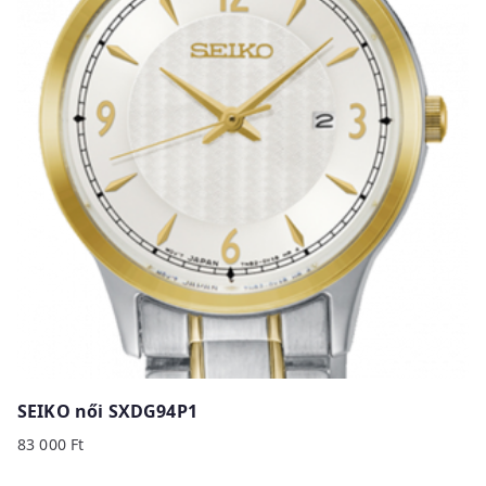
SEIKO női SXDG94P1
83 000
Ft