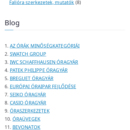
k
r
r
t
é
t
é
e
8
Falióra szerkezetek, mutatók
8
m
m
e
k
e
k
r
t
é
é
r
r
m
e
Blog
k
k
m
m
é
r
é
é
k
m
k
k
é
AZ ÓRÁK MINŐSÉGKATEGÓRIÁI
k
SWATCH GROUP
IWC SCHAFFHAUSEN ÓRAGYÁR
PATEK PHILIPPE ÓRAGYÁR
BREGUET ÓRAGYÁR
EURÓPAI ÓRAIPAR FEJLŐDÉSE
SEIKO ÓRAGYÁR
CASIO ÓRAGYÁR
ÓRASZERKEZETEK
ÓRAÜVEGEK
BEVONATOK