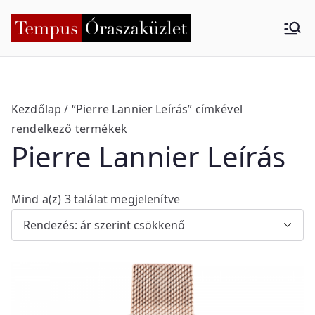
Skip
to
Tempus
Nyíregyháza
content
Órasza
küzlet
Kezdőlap
/ “Pierre Lannier Leírás” címkével
rendelkező termékek
Pierre Lannier Leírás
S
Mind a(z) 3 találat megjelenítve
o
r
t
e
d