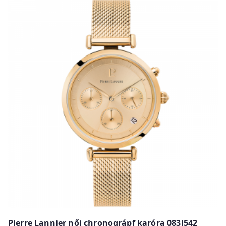
w
Pierre Lannier női chronográpf karóra 083J542