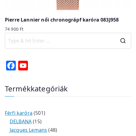
Pierre Lannier női chronográpf karóra 083J958
74 900
Ft
S
e
a
F
Y
r
a
o
c
c
u
Termékkategóriák
h
e
T
f
b
u
o
o
b
r
5
Férfi karóra
501
o
e
:
1
0
DELBANA
15
5
1
4
Jacques Lemans
48
k