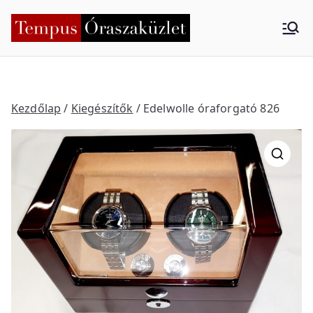
Skip
to
Tempus
Nyíregyháza
content
Órasza
küzlet
Kezdőlap
/
Kiegészítők
/ Edelwolle óraforgató 826