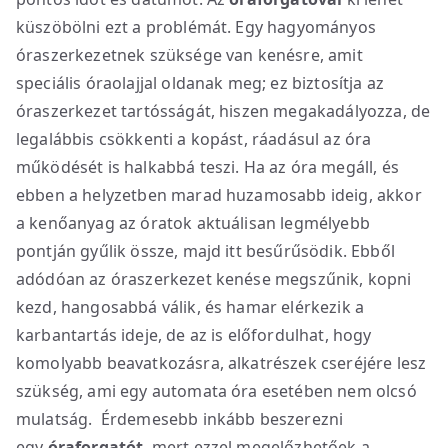
küszöbölni ezt a problémát. Egy hagyományos
óraszerkezetnek szüksége van kenésre, amit
speciális óraolajjal oldanak meg; ez biztosítja az
óraszerkezet tartósságát, hiszen megakadályozza, de
legalábbis csökkenti a kopást, ráadásul az óra
működését is halkabbá teszi. Ha az óra megáll, és
ebben a helyzetben marad huzamosabb ideig, akkor
a kenőanyag az óratok aktuálisan legmélyebb
pontján gyűlik össze, majd itt besűrűsödik. Ebből
adódóan az óraszerkezet kenése megszűnik, kopni
kezd, hangosabbá válik, és hamar elérkezik a
karbantartás ideje, de az is előfordulhat, hogy
komolyabb beavatkozásra, alkatrészek cseréjére lesz
szükség, ami egy automata óra esetében nem olcsó
mulatság. Érdemesebb inkább beszerezni
egy
óraforgatót
, mert ezzel megelőzhetőek a