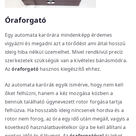
Óraforgató
Egy automata karórára mindenképp érdemes
vigyázni és megadni azt a törődést ami által hosszú
ideig hiba nélkül üzemelhet. Mivel rendkívül precíz
szerkezetek szükségük van a kivételes bánásmódra.
Az
óraforgató
hasznos kiegészítő ehhez.
Az automata karórák egyik ismérve, hogy nem kell
őket felhúzni, hanem a kéz mozgása közben a
bennük található úgynevezett rotor forgása tartja
felhúzva. Ha hosszabb ideig nincsenek hordva és a
rotor nem forog, az óra egy idő után megáll, vagyis a
következő használatbavételkor újra be kell állítani a
pontos időt és dátumot. Az
óraforgatóval
ki lehet