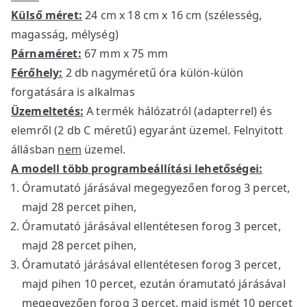
Külső méret:
24 cm x 18 cm x 16 cm (szélesség,
magasság, mélység)
Párnaméret:
67 mm x 75 mm
Férőhely:
2 db nagyméretű óra külön-külön
forgatására is alkalmas
Üzemeltetés:
A termék hálózatról (adapterrel) és
elemről (2 db C méretű) egyaránt üzemel. Felnyitott
állásban
nem
üzemel.
A modell több programbeállítási lehetőségei:
Óramutató járásával megegyezően forog 3 percet,
majd 28 percet pihen,
Óramutató járásával ellentétesen forog 3 percet,
majd 28 percet pihen,
Óramutató járásával ellentétesen forog 3 percet,
majd pihen 10 percet, ezután óramutató járásával
megegyezően forog 3 percet, majd ismét 10 percet