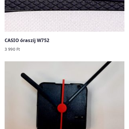
CASIO óraszíj W752
3 990
Ft