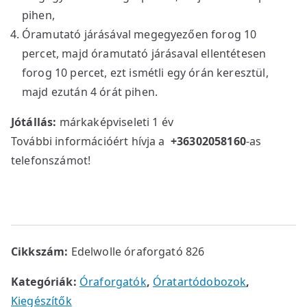
pihen,
Óramutató járásával megegyezően forog 10
percet, majd óramutató járásaval ellentétesen
forog 10 percet, ezt ismétli egy órán keresztül,
majd ezután 4 órát pihen.
Jótállás:
márkaképviseleti 1 év
További információért hívja a
+36302058160
-as
telefonszámot!
Cikkszám:
Edelwolle óraforgató 826
Kategóriák:
Óraforgatók
,
Óratartódobozok
,
Kiegészítők