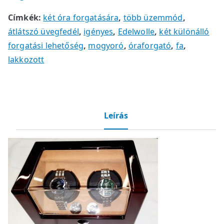
Címkék:
két óra forgatására
,
több üzemmód
,
átlátszó üvegfedél
,
igényes
,
Edelwolle
,
két különálló
forgatási lehetőség
,
mogyoró
,
óraforgató
,
fa
,
lakkozott
Leírás