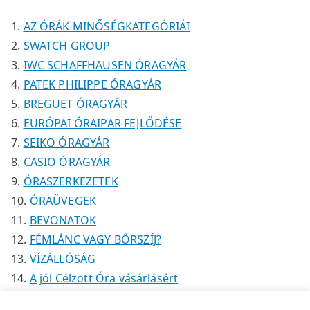
k
k
é
AZ ÓRÁK MINŐSÉGKATEGÓRIÁI
k
SWATCH GROUP
IWC SCHAFFHAUSEN ÓRAGYÁR
PATEK PHILIPPE ÓRAGYÁR
BREGUET ÓRAGYÁR
EURÓPAI ÓRAIPAR FEJLŐDÉSE
SEIKO ÓRAGYÁR
CASIO ÓRAGYÁR
ÓRASZERKEZETEK
ÓRAÜVEGEK
BEVONATOK
FÉMLÁNC VAGY BŐRSZÍJ?
VÍZÁLLÓSÁG
A jól Célzott Óra vásárlásért