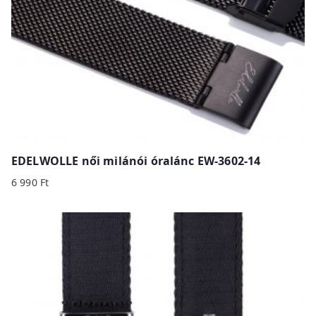
EDELWOLLE női milánói óralánc EW-3602-14
6 990
Ft