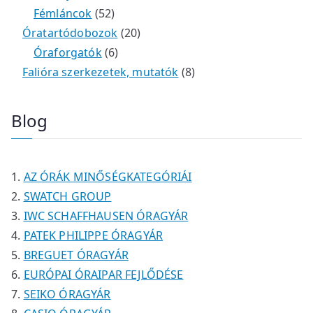
é
r
4
5
t
k
e
e
Fémláncok
52
k
m
9
2
e
2
r
r
Óratartódobozok
20
é
t
t
6
r
0
m
m
Óraforgatók
6
k
e
e
t
m
t
é
é
8
Falióra szerkezetek, mutatók
8
r
r
e
é
e
k
k
t
m
m
r
k
r
e
Blog
é
é
m
m
r
k
k
é
é
m
k
k
é
AZ ÓRÁK MINŐSÉGKATEGÓRIÁI
k
SWATCH GROUP
IWC SCHAFFHAUSEN ÓRAGYÁR
PATEK PHILIPPE ÓRAGYÁR
BREGUET ÓRAGYÁR
EURÓPAI ÓRAIPAR FEJLŐDÉSE
SEIKO ÓRAGYÁR