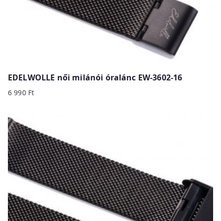
EDELWOLLE női milánói óralánc EW-3602-16
6 990
Ft