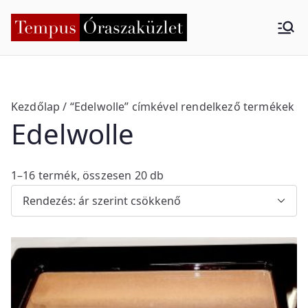
Skip
to
Tempus
Nyíregyháza
content
Órasza
küzlet
Kezdőlap
/ “Edelwolle” címkével rendelkező termékek
Edelwolle
S
1–16 termék, összesen 20 db
o
r
t
e
d
b