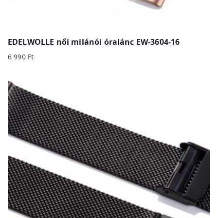
EDELWOLLE női milánói óralánc EW-3604-16
6 990
Ft