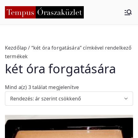
Skip
to
Tempus
Nyíregyháza
content
Órasza
küzlet
Kezdőlap
/ “két óra forgatására” címkével rendelkező
termékek
két óra forgatására
S
Mind a(z) 3 találat megjelenítve
o
r
t
e
d