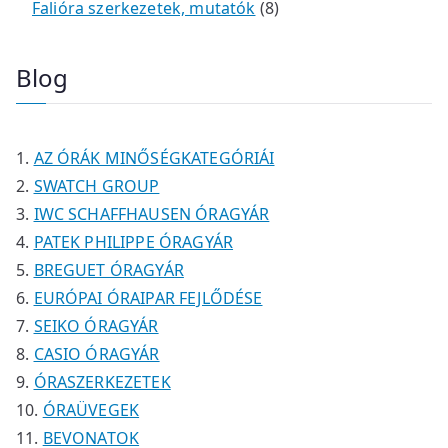
k
e
e
t
m
t
é
é
8
Falióra szerkezetek, mutatók
8
r
r
e
é
e
k
k
t
m
m
r
k
r
e
Blog
é
é
m
m
r
k
k
é
é
m
k
k
é
AZ ÓRÁK MINŐSÉGKATEGÓRIÁI
k
SWATCH GROUP
IWC SCHAFFHAUSEN ÓRAGYÁR
PATEK PHILIPPE ÓRAGYÁR
BREGUET ÓRAGYÁR
EURÓPAI ÓRAIPAR FEJLŐDÉSE
SEIKO ÓRAGYÁR
CASIO ÓRAGYÁR
ÓRASZERKEZETEK
ÓRAÜVEGEK
BEVONATOK