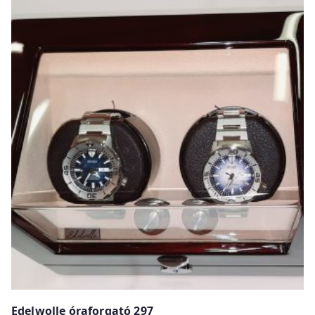
w
Edelwolle óraforgató 297