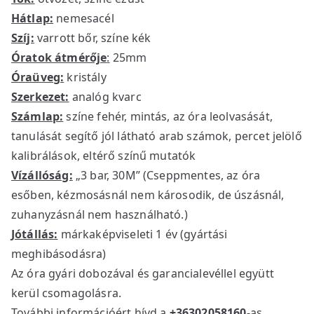
Hátlap:
nemesacél
Szíj:
varrott bőr, színe kék
Óratok átmérője
:
25mm
Óraüveg:
kristály
Szerkezet:
analóg kvarc
Számlap:
színe fehér, mintás, az óra leolvasását,
tanulását segítő jól látható arab számok, percet jelölő
kalibrálások, eltérő színű mutatók
Vízállóság:
„3 bar, 30M” (Cseppmentes, az óra
esőben, kézmosásnál nem károsodik, de úszásnál,
zuhanyzásnál nem használható.)
Jótállás:
márkaképviseleti 1 év (gyártási
meghibásodásra)
Az óra gyári dobozával és garancialevéllel együtt
kerül csomagolásra.
További információért hívd a
+36302058160
-as