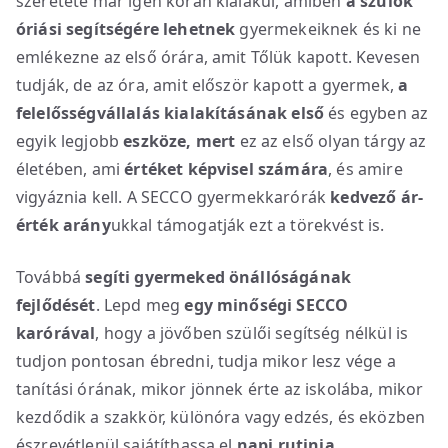
szeretete már igen korán kialakul, amiben
a szülők
óriási segítségére lehetnek
gyermekeiknek és ki ne
emlékezne az első órára, amit Tőlük kapott. Kevesen
tudják, de az óra, amit először kapott a gyermek,
a
felelősségvállalás kialakításának első
és egyben az
egyik legjobb
eszköze, mert
ez az első olyan tárgy az
életében, ami
értéket képvisel számára
, és amire
vigyáznia kell. A SECCO gyermekkarórák
kedvező ár-
érték arány
ukkal támogatják ezt a törekvést is.
Továbbá
segíti gyermeked
önállóságának
fejlődését
. Lepd meg
egy minőségi SECCO
karórával
, hogy a jövőben szülői segítség nélkül is
tudjon pontosan ébredni, tudja mikor lesz vége a
tanítási órának, mikor jönnek érte az iskolába, mikor
kezdődik a szakkör, különóra vagy edzés, és eközben
észrevétlenül sajátíthassa el
napi rutinja