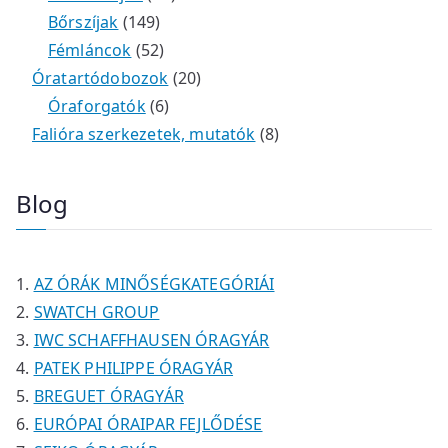
m
e
k
k
1
2
é
t
t
Bőrszíjak
149
é
r
4
5
t
k
e
e
Fémláncok
52
k
m
9
2
e
2
r
r
Óratartódobozok
20
é
t
t
6
r
0
m
m
Óraforgatók
6
k
e
e
t
m
t
é
é
8
Falióra szerkezetek, mutatók
8
r
r
e
é
e
k
k
t
m
m
r
k
r
e
Blog
é
é
m
m
r
k
k
é
é
m
k
k
é
AZ ÓRÁK MINŐSÉGKATEGÓRIÁI
k
SWATCH GROUP
IWC SCHAFFHAUSEN ÓRAGYÁR
PATEK PHILIPPE ÓRAGYÁR
BREGUET ÓRAGYÁR
EURÓPAI ÓRAIPAR FEJLŐDÉSE