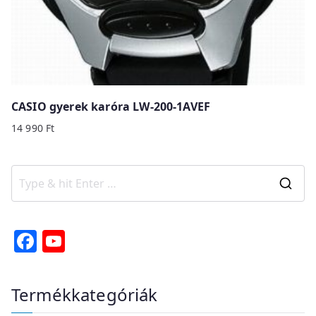
CASIO gyerek karóra LW-200-1AVEF
14 990
Ft
S
e
a
F
Y
r
a
o
c
c
u
Termékkategóriák
h
e
T
f