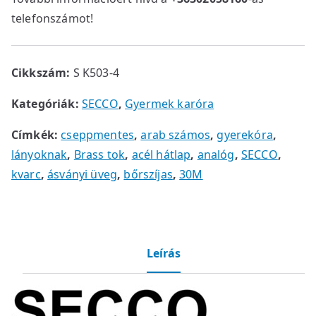
telefonszámot!
Cikkszám:
S K503-4
Kategóriák:
SECCO
,
Gyermek karóra
Címkék:
cseppmentes
,
arab számos
,
gyerekóra
,
lányoknak
,
Brass tok
,
acél hátlap
,
analóg
,
SECCO
,
kvarc
,
ásványi üveg
,
bőrszíjas
,
30M
Leírás