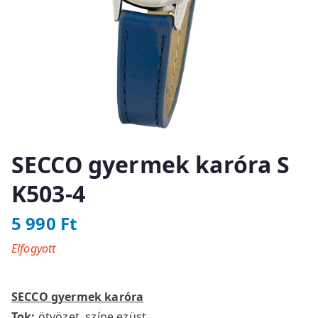
SECCO gyermek karóra S
K503-4
5 990
Ft
Elfogyott
SECCO gyermek karóra
Tok:
ötvözet, színe ezüst