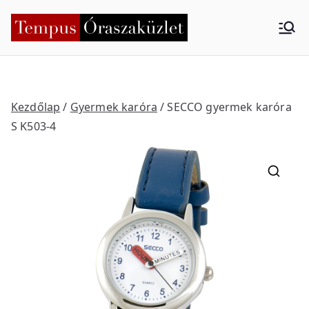
Skip
to
Tempus
Nyíregyháza
content
Órasza
küzlet
Kezdőlap
/
Gyermek karóra
/ SECCO gyermek karóra
S K503-4