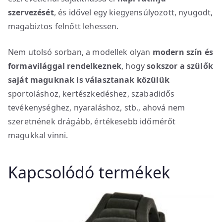
szervezését
, és idővel egy kiegyensúlyozott, nyugodt,
magabiztos felnőtt lehessen.
Nem utolsó sorban, a modellek olyan
modern szín és
formavilággal rendelkeznek
, hogy
sokszor a szülők
saját maguknak is választanak közülük
sportoláshoz, kertészkedéshez, szabadidős
tevékenységhez, nyaraláshoz, stb., ahová nem
szeretnének drágább, értékesebb időmérőt
magukkal vinni.
Kapcsolódó termékek