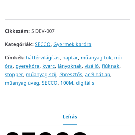
Cikkszám:
S DEV-007
Kategóriák:
SECCO
,
Gyermek karóra
Címkék:
háttérvilágítás
,
naptár
,
műanyag tok
,
női
óra
,
gyerekóra
,
kvarc
,
lányoknak
,
vízálló
,
fiúknak
,
stopper
,
műanyag szíj
,
ébresztős
,
acél hátlap
,
műanyag üveg
,
SECCO
,
100M
,
digitális
Leírás