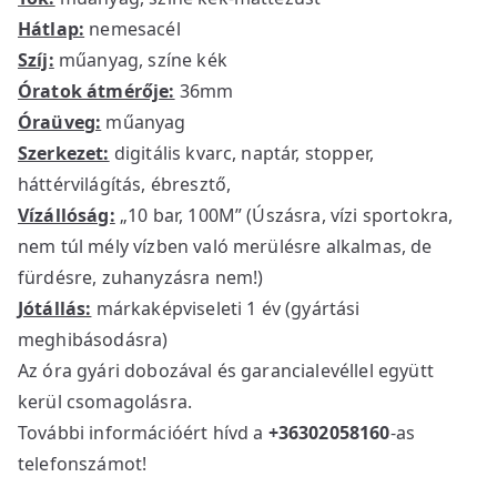
Hátlap:
nemesacél
Szíj:
műanyag, színe kék
Óratok átmérője:
36mm
Óraüveg:
műanyag
Szerkezet:
digitális kvarc, naptár, stopper,
háttérvilágítás, ébresztő,
Vízállóság:
„10 bar, 100M” (Úszásra, vízi sportokra,
nem túl mély vízben való merülésre alkalmas, de
fürdésre, zuhanyzásra nem!)
Jótállás:
márkaképviseleti 1 év (gyártási
meghibásodásra)
Az óra gyári dobozával és garancialevéllel együtt
kerül csomagolásra.
További információért hívd a
+36302058160
-as
telefonszámot!