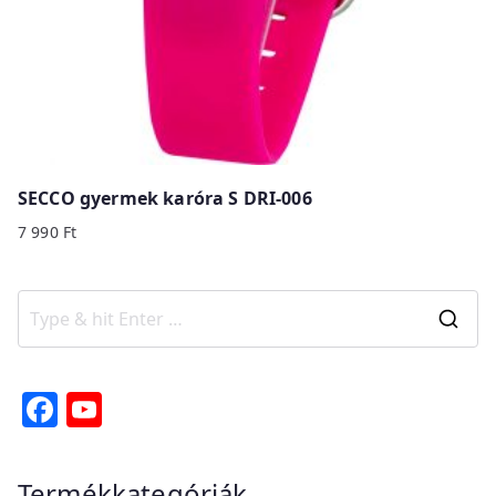
SECCO gyermek karóra S DRI-006
7 990
Ft
S
e
a
F
Y
r
a
o
c
c
u
Termékkategóriák
h