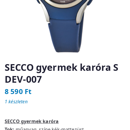
SECCO gyermek karóra S
DEV-007
8 590
Ft
1 készleten
SECCO gyermek karóra
Tok:
műanyag, színe kék-mattezüst