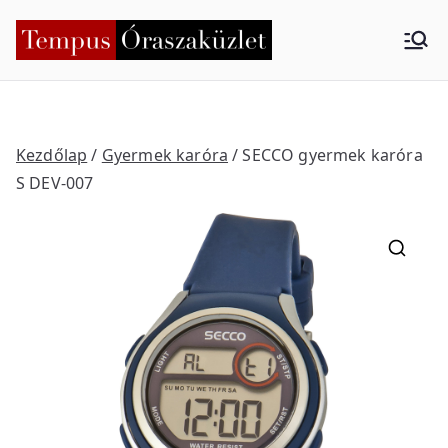
Skip
to
Tempus
Nyíregyháza
content
Órasza
küzlet
Kezdőlap
/
Gyermek karóra
/ SECCO gyermek karóra
S DEV-007