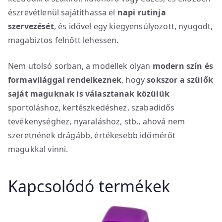
észrevétlenül sajátíthassa el
napi rutinja
szervezését
, és idővel egy kiegyensúlyozott, nyugodt,
magabiztos felnőtt lehessen.
Nem utolsó sorban, a modellek olyan
modern szín és
formavilággal rendelkeznek
, hogy
sokszor a szülők
saját maguknak is választanak közülük
sportoláshoz, kertészkedéshez, szabadidős
tevékenységhez, nyaraláshoz, stb., ahová nem
szeretnének drágább, értékesebb időmérőt
magukkal vinni.
Kapcsolódó termékek