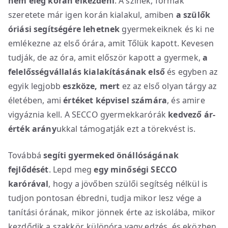
nem elég korán elkezdeni
. A színek, formák
szeretete már igen korán kialakul, amiben
a szülők
óriási segítségére lehetnek
gyermekeiknek és ki ne
emlékezne az első órára, amit Tőlük kapott. Kevesen
tudják, de az óra, amit először kapott a gyermek,
a
felelősségvállalás kialakításának első
és egyben az
egyik legjobb
eszköze, mert
ez az első olyan tárgy az
életében, ami
értéket képvisel számára
, és amire
vigyáznia kell. A SECCO gyermekkarórák
kedvező ár-
érték arány
ukkal támogatják ezt a törekvést is.
Továbbá
segíti gyermeked
önállóságának
fejlődését
. Lepd meg
egy minőségi SECCO
karórával
, hogy a jövőben szülői segítség nélkül is
tudjon pontosan ébredni, tudja mikor lesz vége a
tanítási órának, mikor jönnek érte az iskolába, mikor
kezdődik a szakkör, különóra vagy edzés, és eközben