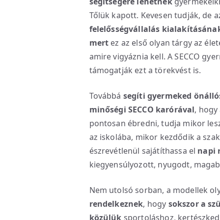
segítségére lehetnek
gyermekeikne
Tőlük kapott. Kevesen tudják, de a
felelősségvállalás kialakításána
mert
ez az első olyan tárgy az éle
amire vigyáznia kell. A SECCO gy
támogatják ezt a törekvést is.
Továbbá
segíti gyermeked
önálló
minőségi SECCO karórával
, hogy
pontosan ébredni, tudja mikor lesz
az iskolába, mikor kezdődik a sza
észrevétlenül sajátíthassa el
napi 
kiegyensúlyozott, nyugodt, magabi
Nem utolsó sorban, a modellek o
rendelkeznek
, hogy
sokszor a sz
közülük
sportoláshoz, kertészke