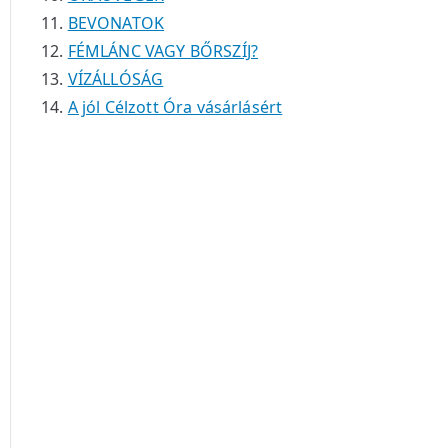
BEVONATOK
FÉMLÁNC VAGY BŐRSZÍJ?
VÍZÁLLÓSÁG
A jól Célzott Óra vásárlásért