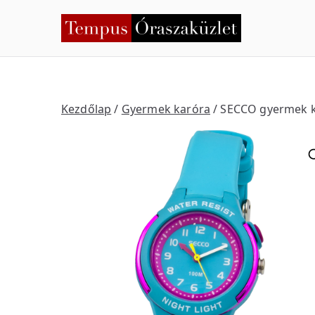
Skip
to
Temp
Nyíregyháza
content
Kezdőlap
/
Gyermek karóra
/ SECCO gyermek k