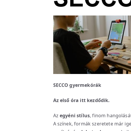
SECCO gyermekórák
Az első óra itt kezdődik.
Az
egyéni stílus
, finom hangolásá
A színek, formák szeretete már ig