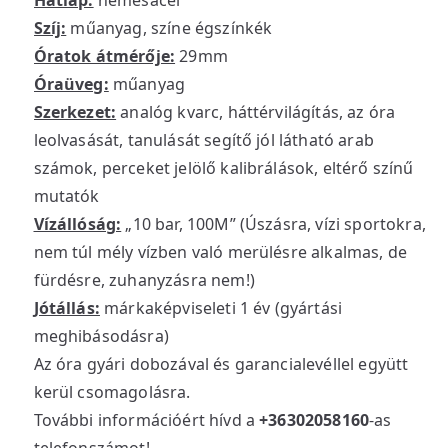
Hátlap:
nemesacél
Szíj:
műanyag, színe égszínkék
Óratok átmérője:
29mm
Óraüveg:
műanyag
Szerkezet:
analóg kvarc, háttérvilágítás, az óra
leolvasását, tanulását segítő jól látható arab
számok, perceket jelölő kalibrálások, eltérő színű
mutatók
Vízállóság:
„10 bar, 100M” (Úszásra, vízi sportokra,
nem túl mély vízben való merülésre alkalmas, de
fürdésre, zuhanyzásra nem!)
Jótállás:
márkaképviseleti 1 év (gyártási
meghibásodásra)
Az óra gyári dobozával és garancialevéllel együtt
kerül csomagolásra.
További információért hívd a
+36302058160
-as