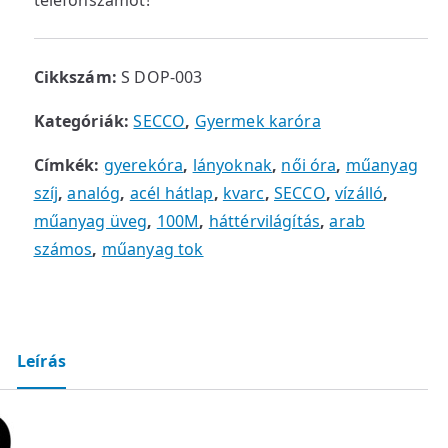
telefonszámot!
Cikkszám:
S DOP-003
Kategóriák:
SECCO
,
Gyermek karóra
Címkék:
gyerekóra
,
lányoknak
,
női óra
,
műanyag
szíj
,
analóg
,
acél hátlap
,
kvarc
,
SECCO
,
vízálló
,
műanyag üveg
,
100M
,
háttérvilágítás
,
arab
számos
,
műanyag tok
Leírás