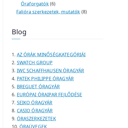
é
t
t
6
r
0
m
m
Óraforgatók
6
k
e
e
t
m
t
é
é
8
Falióra szerkezetek, mutatók
8
r
r
e
é
e
k
k
t
m
m
r
k
r
e
Blog
é
é
m
m
r
k
k
é
é
m
k
k
é
AZ ÓRÁK MINŐSÉGKATEGÓRIÁI
k
SWATCH GROUP
IWC SCHAFFHAUSEN ÓRAGYÁR
PATEK PHILIPPE ÓRAGYÁR
BREGUET ÓRAGYÁR
EURÓPAI ÓRAIPAR FEJLŐDÉSE
SEIKO ÓRAGYÁR
CASIO ÓRAGYÁR
ÓRASZERKEZETEK
ÓRAÜVEGEK