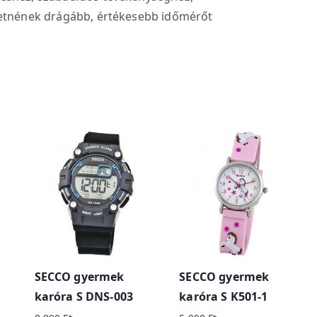
retnének drágább, értékesebb időmérőt
SECCO gyermek
SECCO gyermek
karóra S DNS-003
karóra S K501-1