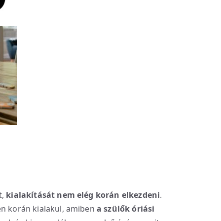
t,
kialakítását nem elég korán elkezdeni
.
en korán kialakul, amiben
a szülők óriási