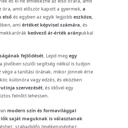
k és ki ne emlékezne az első órára, amit
z óra, amit először kapott a gyermek,
a
k első
és egyben az egyik legjobb
eszköze,
tében, ami
értéket képvisel számára
, és
ermekkarórák
kedvező ár-érték arány
ukkal
ságának fejlődését
. Lepd meg
egy
 a jövőben szülői segítség nélkül is tudjon
 vége a tanítási órának, mikor jönnek érte
kkör, különóra vagy edzés, és eközben
rutinja szervezését
, és idővel egy
ztos felnőtt lehessen.
lyan
modern szín és formavilággal
ülők saját maguknak is választanak
déshez, szabadidős tevékenységhez,