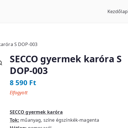
Kezdőlap
us Óraszaküzlet
aróra S DOP-003
SECCO gyermek karóra S
DOP-003
8 590
Ft
Elfogyott
SECCO gyermek karóra
Tok:
műanyag, színe égszínkék-magenta