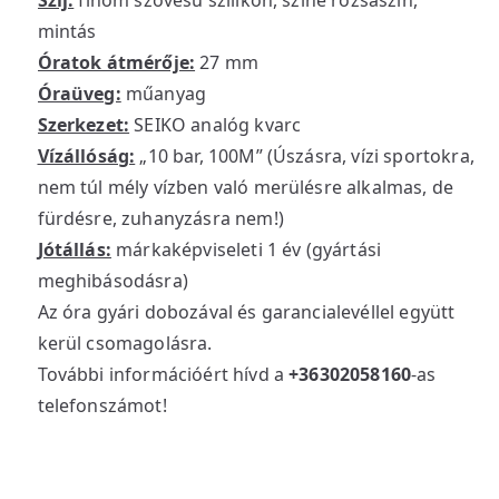
Szíj:
finom szövésű szilikon, színe rózsaszín,
mintás
Óratok átmérője:
27 mm
Óraüveg:
műanyag
Szerkezet:
SEIKO analóg kvarc
Vízállóság:
„10 bar, 100M” (Úszásra, vízi sportokra,
nem túl mély vízben való merülésre alkalmas, de
fürdésre, zuhanyzásra nem!)
Jótállás:
márkaképviseleti 1 év (gyártási
meghibásodásra)
Az óra gyári dobozával és garancialevéllel együtt
kerül csomagolásra.
További információért hívd a
+36302058160
-as
telefonszámot!