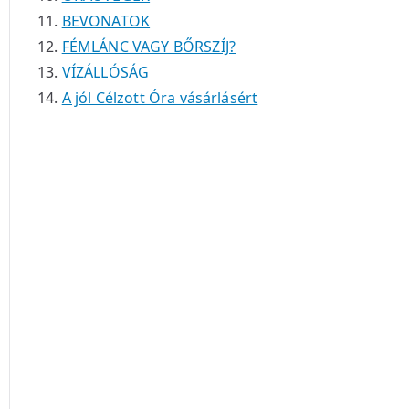
BEVONATOK
FÉMLÁNC VAGY BŐRSZÍJ?
VÍZÁLLÓSÁG
A jól Célzott Óra vásárlásért