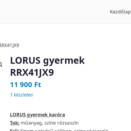
Kezdőlap
us Óraszaküzlet
RRX41JX9
LORUS gyermek
RRX41JX9
11 900
Ft
1 készleten
LORUS gyermek karóra
Tok:
műanyag, színe rózsaszín