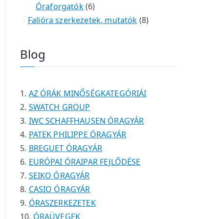
é
t
t
6
r
0
m
m
Óraforgatók
6
k
e
e
t
m
t
é
é
8
Falióra szerkezetek, mutatók
8
r
r
e
é
e
k
k
t
m
m
r
k
r
e
Blog
é
é
m
m
r
k
k
é
é
m
k
k
é
AZ ÓRÁK MINŐSÉGKATEGÓRIÁI
k
SWATCH GROUP
IWC SCHAFFHAUSEN ÓRAGYÁR
PATEK PHILIPPE ÓRAGYÁR
BREGUET ÓRAGYÁR
EURÓPAI ÓRAIPAR FEJLŐDÉSE
SEIKO ÓRAGYÁR
CASIO ÓRAGYÁR
ÓRASZERKEZETEK
ÓRAÜVEGEK