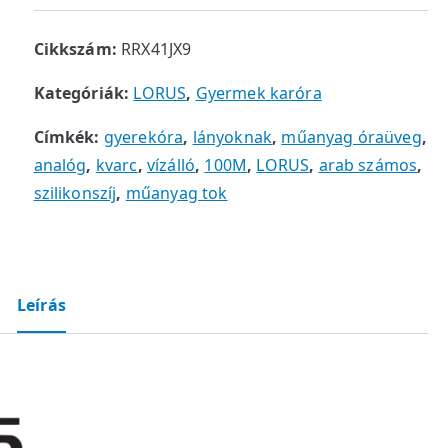
Cikkszám:
RRX41JX9
Kategóriák:
LORUS
,
Gyermek karóra
Címkék:
gyerekóra
,
lányoknak
,
műanyag óraüveg
,
analóg
,
kvarc
,
vízálló
,
100M
,
LORUS
,
arab számos
,
szilikonszíj
,
műanyag tok
Leírás