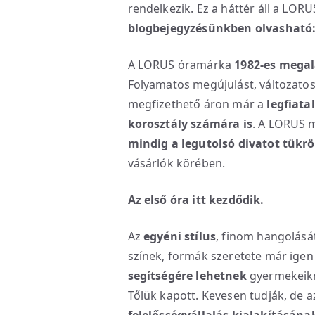
rendelkezik. Ez a háttér áll a LO
blogbejegyzésünkben olvasható
A LORUS óramárka
1982-es megal
Folyamatos megújulást, változato
megfizethető áron már a
legfiata
korosztály számára is
. A LORUS 
mindig a legutolsó divatot tükrö
vásárlók körében.
Az első óra itt kezdődik.
Az
egyéni stílus
, finom hangolását
színek, formák szeretete már igen
segítségére lehetnek
gyermekeikne
Tőlük kapott. Kevesen tudják, de a