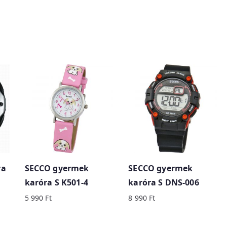
ra
SECCO gyermek
SECCO gyermek
karóra S K501-4
karóra S DNS-006
5 990
Ft
8 990
Ft