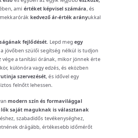
k első
és egyben az egyik legjobb
eszköze,
tében, ami
értéket képvisel számára
, és
ermekkarórák
kedvező ár-érték arány
ukkal
ságának fejlődését
. Lepd meg
egy
 a jövőben szülői segítség nélkül is tudjon
 vége a tanítási órának, mikor jönnek érte
kkör, különóra vagy edzés, és eközben
rutinja szervezését
, és idővel egy
ztos felnőtt lehessen.
lyan
modern szín és formavilággal
ülők saját maguknak is választanak
éshez, szabadidős tevékenységhez,
retnének drágább, értékesebb időmérőt