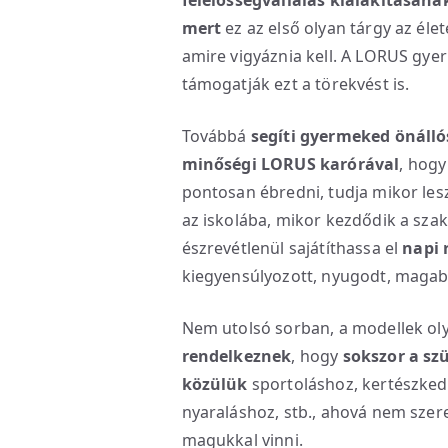
felelősségvállalás kialakításána
mert
ez az első olyan tárgy az éle
amire vigyáznia kell. A LORUS gy
támogatják ezt a törekvést is.
Továbbá
segíti gyermeked önálló
minőségi LORUS karórával
, hogy
pontosan ébredni, tudja mikor lesz
az iskolába, mikor kezdődik a sza
észrevétlenül sajátíthassa el
napi 
kiegyensúlyozott, nyugodt, magabi
Nem utolsó sorban, a modellek o
rendelkeznek
, hogy
sokszor a sz
közülük
sportoláshoz, kertészked
nyaraláshoz, stb., ahová nem sze
magukkal vinni.