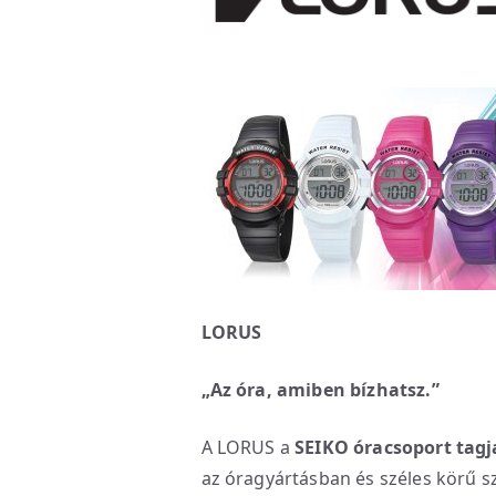
LORUS
„Az óra, amiben bízhatsz.”
A LORUS a
SEIKO óracsoport tagj
az óragyártásban és széles körű sz