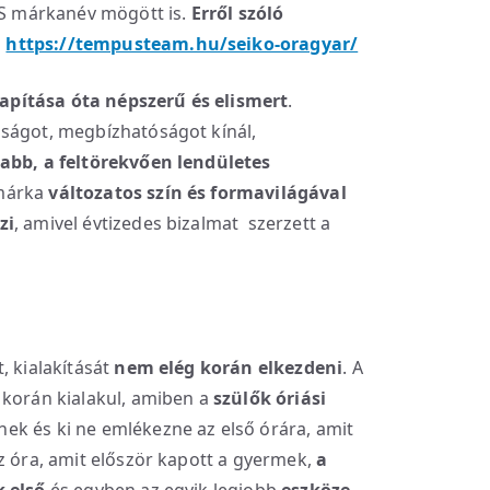
RUS márkanév mögött is.
Erről szóló
:
https://tempusteam.hu/seiko-oragyar/
apítása óta népszerű és elismert
.
sságot, megbízhatóságot kínál,
labb, a feltörekvően lendületes
márka
változatos szín és formavilágával
zi
, amivel évtizedes bizalmat szerzett a
, kialakítását
nem elég korán elkezdeni
. A
 korán kialakul, amiben a
szülők óriási
k és ki ne emlékezne az első órára, amit
z óra, amit először kapott a gyermek,
a