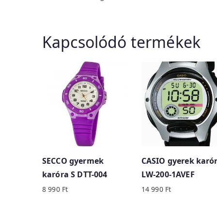
Kapcsolódó termékek
SECCO gyermek
CASIO gyerek karó
karóra S DTT-004
LW-200-1AVEF
8 990
Ft
14 990
Ft