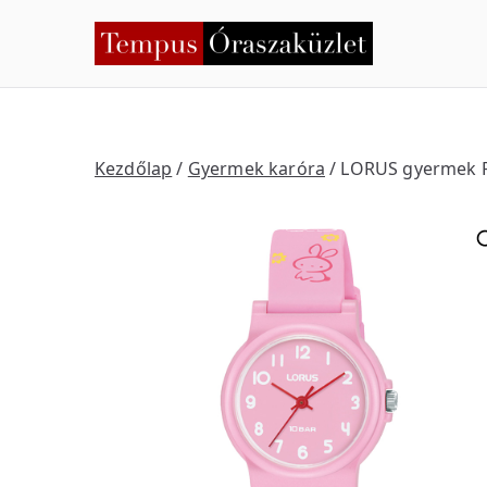
Skip
to
Temp
Nyíregyháza
content
Kezdőlap
/
Gyermek karóra
/ LORUS gyermek 