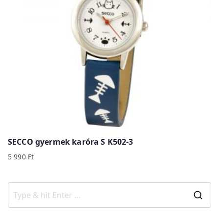
SECCO gyermek karóra S K502-3
5 990
Ft
S
e