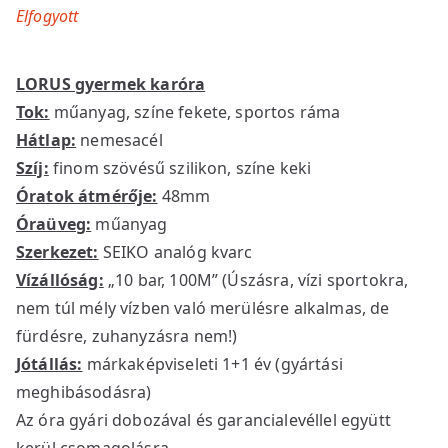
Elfogyott
LORUS gyermek karóra
Tok:
műanyag, színe fekete, sportos ráma
Hátlap:
nemesacél
Szíj:
finom szövésű szilikon, színe keki
Óratok átmérője:
48mm
Óraüveg:
műanyag
Szerkezet:
SEIKO analóg kvarc
Vízállóság:
„10 bar, 100M” (Úszásra, vízi sportokra,
nem túl mély vízben való merülésre alkalmas, de
fürdésre, zuhanyzásra nem!)
Jótállás:
márkaképviseleti 1+1 év (gyártási
meghibásodásra)
Az óra gyári dobozával és garancialevéllel együtt
kerül csomagolásra.