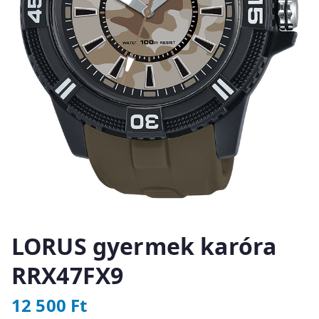
LORUS gyermek karóra
RRX47FX9
12 500
Ft