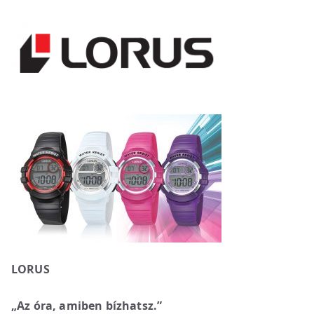
LORUS
„Az óra, amiben bízhatsz.”