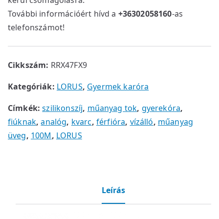
További információért hívd a
+36302058160
-as
telefonszámot!
Cikkszám:
RRX47FX9
Kategóriák:
LORUS
,
Gyermek karóra
Címkék:
szilikonszíj
,
műanyag tok
,
gyerekóra
,
fiúknak
,
analóg
,
kvarc
,
férfióra
,
vízálló
,
műanyag
üveg
,
100M
,
LORUS
Leírás