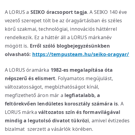
A LORUS a
SEIKO óracsoport tagja
. A SEIKO 140 éve
vezető szerepet tölt be az óragyártásban és széles
körű szakmai, technológiai, innovációs háttérrel
rendelkezik. Ez a háttér áll a LORUS márkanév
mögött is.
Erről szóló blogbejegyzésünkben
olvasható:
https://tempusteam.hu/seiko-oragyar/
A LORUS óramárka
1982-es megalapítása óta
népszerű és elismert
. Folyamatos megújulást,
változatosságot, megbízhatóságot kínál,
megfizethető áron már a
legfiatalabb, a
feltörekvően lendületes korosztály számára is
. A
LORUS márka
változatos szín és formavilágával
mindig a legutolsó divatot tükrözi
, amivel évtizedes
bizalmat szerzett a vásárlók körében.