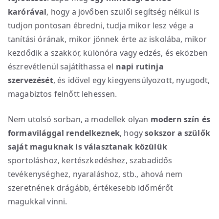
karórával
, hogy a jövőben szülői segítség nélkül is
tudjon pontosan ébredni, tudja mikor lesz vége a
tanítási órának, mikor jönnek érte az iskolába, mikor
kezdődik a szakkör, különóra vagy edzés, és eközben
észrevétlenül sajátíthassa el
napi rutinja
szervezését
, és idővel egy kiegyensúlyozott, nyugodt,
magabiztos felnőtt lehessen.
Nem utolsó sorban, a modellek olyan
modern szín és
formavilággal rendelkeznek
, hogy
sokszor a szülők
saját maguknak is választanak közülük
sportoláshoz, kertészkedéshez, szabadidős
tevékenységhez, nyaraláshoz, stb., ahová nem
szeretnének drágább, értékesebb időmérőt
magukkal vinni.