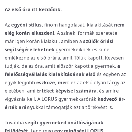
Az első óra itt kezdődik.
Az
egyéni stílus
, finom hangolását, kialakítását
nem
elég korán elkezdeni
. A színek, formák szeretete
már igen korán kialakul, amiben a
szülők óriási
segítségére lehetnek
gyermekeiknek és ki ne
emlékezne az első órára, amit Tőlük kapott. Kevesen
tudják, de az óra, amit először kapott a gyermek,
a
felelősségvállalás kialakításának első
és egyben az
egyik legjobb
eszköze, mert
ez az első olyan tárgy az
életében, ami
értéket képvisel számára
, és amire
vigyáznia kell. A LORUS gyermekkarórák
kedvező ár-
érték arány
ukkal támogatják ezt a törekvést is.
Továbbá
segíti gyermeked önállóságának
fejlődését
. Lepd meg
egy minőségi LORUS