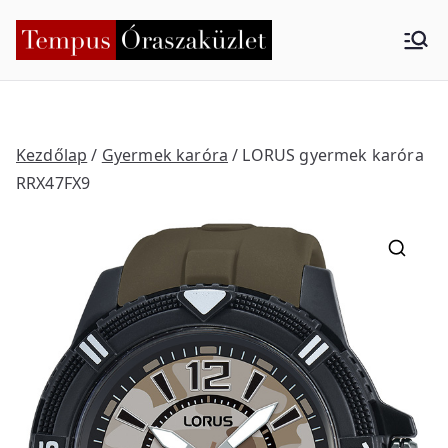
Skip
to
Tempus
Nyíregyháza
content
Órasza
küzlet
Kezdőlap
/
Gyermek karóra
/ LORUS gyermek karóra
RRX47FX9