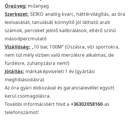
Óraüveg:
műanyag
Szerkezet:
SEIKO analóg kvarc, háttérvilágítás, az óra
leolvasását, tanulását könnyítő jól látható arab
számok, perceket jelölő kalibrálások, eltérő színű
másodpercmutató
Vízállóság:
„10 bar, 100M” (Úszásra, vízi sportokra,
nem túl mély vízben való merülésre alkalmas, de
fürdésre, zuhanyzásra nem!)
Jótállás:
márkaképviseleti 1 év (gyártási
meghibásodásra)
Az óra gyári dobozával és garancialevéllel együtt
kerül csomagolásra.
További információért hívd a
+36302058160
-as
telefonszámot!