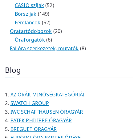
r
t
é
é
5
m
3
0
CASIO szíjak
52
m
e
k
k
1
2
é
t
t
Bőrszíjak
149
é
r
4
5
t
k
e
e
Fémláncok
52
k
m
9
2
e
2
r
r
Óratartódobozok
20
é
t
t
6
r
0
m
m
Óraforgatók
6
k
e
e
t
m
t
é
é
8
Falióra szerkezetek, mutatók
8
r
r
e
é
e
k
k
t
m
m
r
k
r
e
Blog
é
é
m
m
r
k
k
é
é
m
k
k
é
AZ ÓRÁK MINŐSÉGKATEGÓRIÁI
k
SWATCH GROUP
IWC SCHAFFHAUSEN ÓRAGYÁR
PATEK PHILIPPE ÓRAGYÁR
BREGUET ÓRAGYÁR
EURÓPAI ÓRAIPAR FEJLŐDÉSE