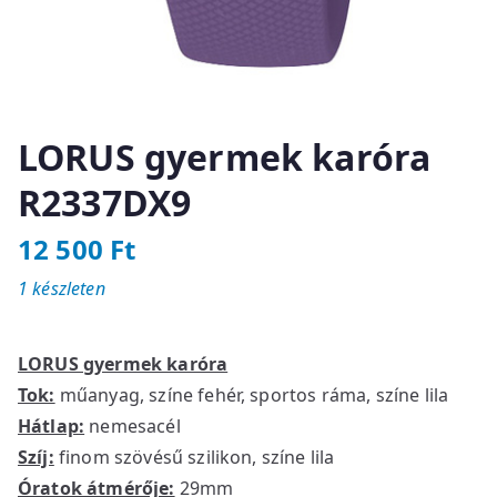
LORUS gyermek karóra
R2337DX9
12 500
Ft
1 készleten
LORUS gyermek karóra
Tok:
műanyag, színe fehér, sportos ráma, színe lila
Hátlap:
nemesacél
Szíj:
finom szövésű szilikon, színe lila
Óratok átmérője:
29mm