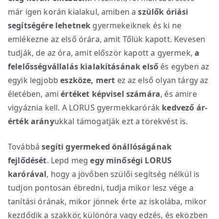
már igen korán kialakul, amiben a
szülők óriási
segítségére lehetnek
gyermekeiknek és ki ne
emlékezne az első órára, amit Tőlük kapott. Kevesen
tudják, de az óra, amit először kapott a gyermek,
a
felelősségvállalás kialakításának első
és egyben az
egyik legjobb
eszköze, mert
ez az első olyan tárgy az
életében, ami
értéket képvisel számára
, és amire
vigyáznia kell. A LORUS gyermekkarórák
kedvező ár-
érték arány
ukkal támogatják ezt a törekvést is.
Továbbá
segíti gyermeked önállóságának
fejlődését
. Lepd meg
egy minőségi LORUS
karórával
, hogy a jövőben szülői segítség nélkül is
tudjon pontosan ébredni, tudja mikor lesz vége a
tanítási órának, mikor jönnek érte az iskolába, mikor
kezdődik a szakkör, különóra vagy edzés, és eközben