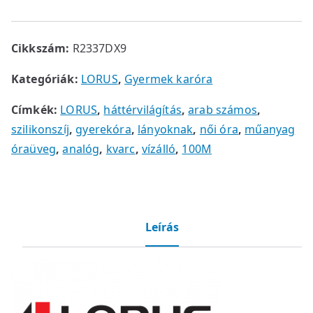
Cikkszám:
R2337DX9
Kategóriák:
LORUS
,
Gyermek karóra
Címkék:
LORUS
,
háttérvilágítás
,
arab számos
,
szilikonszíj
,
gyerekóra
,
lányoknak
,
női óra
,
műanyag
óraüveg
,
analóg
,
kvarc
,
vízálló
,
100M
Leírás