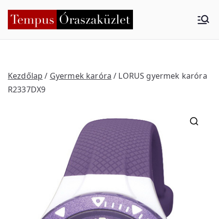
Skip
to
Tempus
Nyíregyháza
content
Órasza
küzlet
Kezdőlap
/
Gyermek karóra
/ LORUS gyermek karóra
R2337DX9