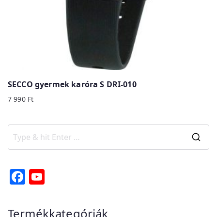
SECCO gyermek karóra S DRI-010
7 990
Ft
S
e
a
F
Y
r
a
o
c
c
u
Termékkategóriák
h