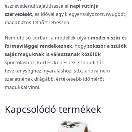
észrevétlenül sajátíthassa el
napi rutinja
szervezését
, és idővel egy kiegyensúlyozott, nyugodt,
magabiztos felnőtt lehessen.
Nem utolsó sorban, a modellek olyan
modern szín és
formavilággal rendelkeznek
, hogy
sokszor a szülők
saját maguknak is választanak közülük
sportoláshoz, kertészkedéshez, szabadidős
tevékenységhez, nyaraláshoz, stb., ahová nem
szeretnének drágább, értékesebb időmérőt
magukkal vinni.
Kapcsolódó termékek