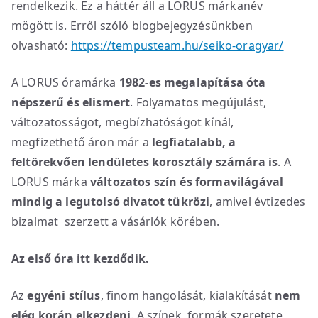
rendelkezik. Ez a háttér áll a LORUS márkanév
mögött is. Erről szóló blogbejegyzésünkben
olvasható:
https://tempusteam.hu/seiko-oragyar/
A LORUS óramárka
1982-es megalapítása óta
népszerű és elismert
. Folyamatos megújulást,
változatosságot, megbízhatóságot kínál,
megfizethető áron már a
legfiatalabb, a
feltörekvően lendületes korosztály számára is
. A
LORUS márka
változatos szín és formavilágával
mindig a legutolsó divatot tükrözi
, amivel évtizedes
bizalmat szerzett a vásárlók körében.
Az első óra itt kezdődik.
Az
egyéni stílus
, finom hangolását, kialakítását
nem
elég korán elkezdeni
. A színek, formák szeretete