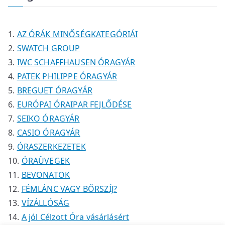
k
k
m
m
é
r
é
é
k
m
k
k
é
AZ ÓRÁK MINŐSÉGKATEGÓRIÁI
k
SWATCH GROUP
IWC SCHAFFHAUSEN ÓRAGYÁR
PATEK PHILIPPE ÓRAGYÁR
BREGUET ÓRAGYÁR
EURÓPAI ÓRAIPAR FEJLŐDÉSE
SEIKO ÓRAGYÁR
CASIO ÓRAGYÁR
ÓRASZERKEZETEK
ÓRAÜVEGEK
BEVONATOK
FÉMLÁNC VAGY BŐRSZÍJ?
VÍZÁLLÓSÁG
A jól Célzott Óra vásárlásért