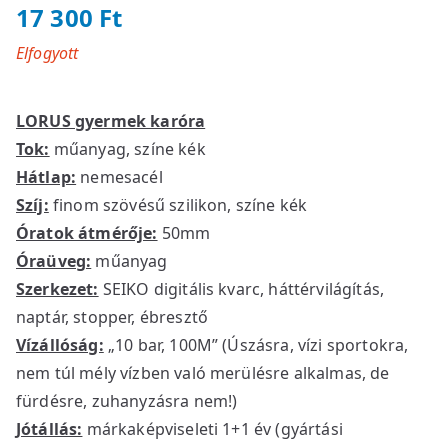
17 300
Ft
Elfogyott
LORUS gyermek karóra
Tok:
műanyag, színe kék
Hátlap:
nemesacél
Szíj:
finom szövésű szilikon, színe kék
Óratok átmérője:
50mm
Óraüveg:
műanyag
Szerkezet:
SEIKO digitális kvarc, háttérvilágítás,
naptár, stopper, ébresztő
Vízállóság:
„10 bar, 100M” (Úszásra, vízi sportokra,
nem túl mély vízben való merülésre alkalmas, de
fürdésre, zuhanyzásra nem!)
Jótállás:
márkaképviseleti 1+1 év (gyártási