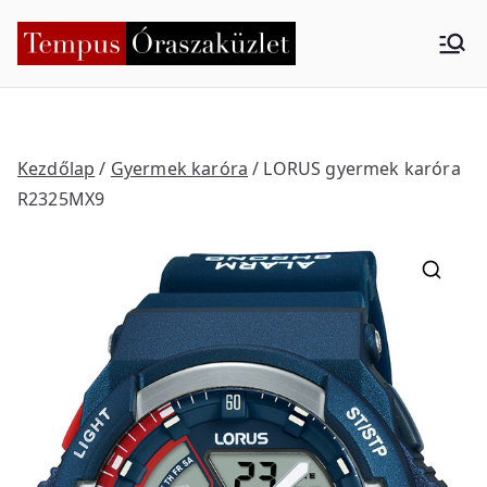
Skip
to
Tempus
Nyíregyháza
content
Órasza
küzlet
Kezdőlap
/
Gyermek karóra
/ LORUS gyermek karóra
R2325MX9