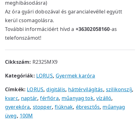
meghibásodásra)
Az óra gyári dobozával és garancialevéllel együtt
kerül csomagolásra.
További információért hívd a
+36302058160
-as
telefonszámot!
Cikkszám:
R2325MX9
Kategóriák:
LORUS
,
Gyermek karóra
Címkék:
LORUS
,
digitális
,
háttérvilágítás
,
szilikonszíj
,
kvarc
,
naptár
,
férfióra
,
műanyag tok
,
vízálló
,
gyerekóra
,
stopper
,
fiúknak
,
ébresztős
,
műanyag
üveg
,
100M