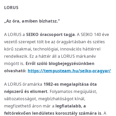
LORUS
„Az óra, amiben bízhatsz.”
A LORUS a
SEIKO óracsoport tagja
. A SEIKO 140 éve
vezető szerepet tölt be az óragyártásban és széles
körű szakmai, technológiai, innovációs háttérrel
rendelkezik. Ez a háttér áll a LORUS márkanév
mögött is.
Erről szóló blogbejegyzésünkben
olvasható:
https://tempusteam.hu/seiko-oragyar/
A LORUS óramárka
1982-es megalapítása óta
népszerű és elismert
. Folyamatos megújulást,
változatosságot, megbízhatóságot kínál,
megfizethető áron már a
legfiatalabb, a
feltörekvően lendületes korosztály számára is
. A