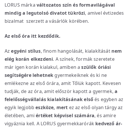
LORUS márka
változatos szín és formavilágával
mindig a legutolsó divatot tükrözi
, amivel évtizedes
bizalmat szerzett a vásárlók körében.
Az első óra itt kezdődik.
Az
egyéni stílus
, finom hangolását, kialakítását
nem
elég korán elkezdeni
. A színek, formák szeretete
már igen korán kialakul, amiben a
szülők óriási
segítségére lehetnek
gyermekeiknek és ki ne
emlékezne az első órára, amit Tőlük kapott. Kevesen
tudják, de az óra, amit először kapott a gyermek,
a
felelősségvállalás kialakításának első
és egyben az
egyik legjobb
eszköze, mert
ez az első olyan tárgy az
életében, ami
értéket képvisel számára
, és amire
vigyáznia kell. A LORUS gyermekkarórák
kedvező ár-