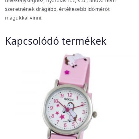
tevékenységhez, nyaraláshoz, stb., ahová nem
szeretnének drágább, értékesebb időmérőt
magukkal vinni.
Kapcsolódó termékek