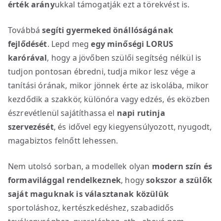
érték arány
ukkal támogatják ezt a törekvést is.
Továbbá
segíti gyermeked önállóságának
fejlődését
. Lepd meg
egy minőségi LORUS
karórával
, hogy a jövőben szülői segítség nélkül is
tudjon pontosan ébredni, tudja mikor lesz vége a
tanítási órának, mikor jönnek érte az iskolába, mikor
kezdődik a szakkör, különóra vagy edzés, és eközben
észrevétlenül sajátíthassa el
napi rutinja
szervezését
, és idővel egy kiegyensúlyozott, nyugodt,
magabiztos felnőtt lehessen.
Nem utolsó sorban, a modellek olyan
modern szín és
formavilággal rendelkeznek
, hogy
sokszor a szülők
saját maguknak is választanak közülük
sportoláshoz, kertészkedéshez, szabadidős