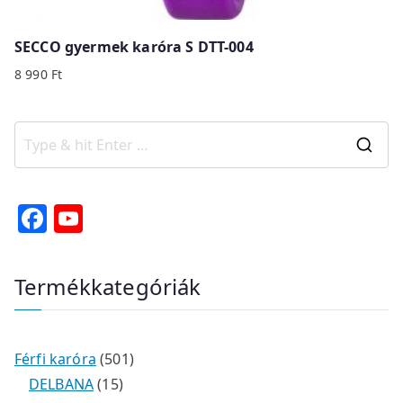
SECCO gyermek karóra S DTT-004
8 990
Ft
S
e
a
F
Y
r
a
o
c
c
u
Termékkategóriák
h
e
T
f
b
u
o
o
b
r
5
Férfi karóra
501
o
e
:
1
0
DELBANA
15