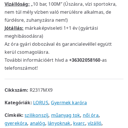
Vízállóság:
„10 bar, 100M” (Úszásra, vízi sportokra,
nem túl mély vízben való merülésre alkalmas, de
fürdésre, zuhanyzásra nem!)
Jótállás:
márkaképviseleti 1+1 év (gyártási
meghibásodásra)
Az óra gyári dobozával és garancialevéllel együtt
kerül csomagolásra.
További információért hívd a
+36302058160
-as
telefonszámot!
Cikkszám:
R2317MX9
Kategóriák:
LORUS
,
Gyermek karóra
Címkék:
szilikonszíj
,
műanyag tok
,
női óra
,
gyerekóra
,
analóg
,
lányoknak
,
kvarc
,
vízálló
,