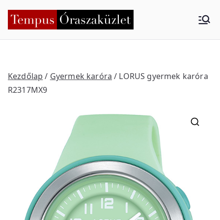
Skip
to
Tempus
Nyíregyháza
content
Órasza
küzlet
Kezdőlap
/
Gyermek karóra
/ LORUS gyermek karóra
R2317MX9