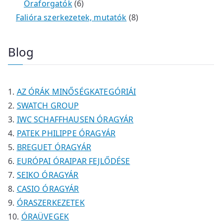
é
t
t
6
r
0
m
m
Óraforgatók
6
k
e
e
t
m
t
é
é
8
Falióra szerkezetek, mutatók
8
r
r
e
é
e
k
k
t
m
m
r
k
r
e
Blog
é
é
m
m
r
k
k
é
é
m
k
k
é
AZ ÓRÁK MINŐSÉGKATEGÓRIÁI
k
SWATCH GROUP
IWC SCHAFFHAUSEN ÓRAGYÁR
PATEK PHILIPPE ÓRAGYÁR
BREGUET ÓRAGYÁR
EURÓPAI ÓRAIPAR FEJLŐDÉSE
SEIKO ÓRAGYÁR
CASIO ÓRAGYÁR
ÓRASZERKEZETEK
ÓRAÜVEGEK