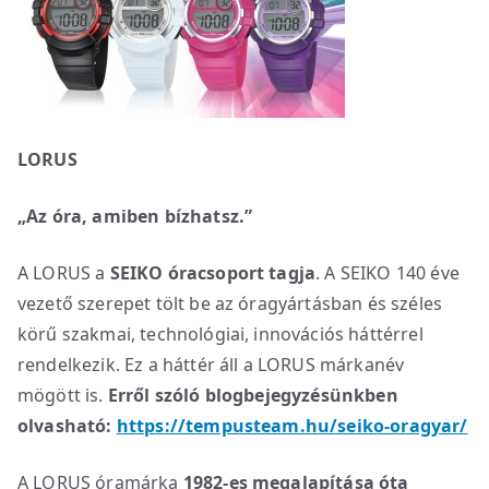
LORUS
„Az óra, amiben bízhatsz.”
A LORUS a
SEIKO óracsoport tagja
. A SEIKO 140 éve
vezető szerepet tölt be az óragyártásban és széles
körű szakmai, technológiai, innovációs háttérrel
rendelkezik. Ez a háttér áll a LORUS márkanév
mögött is.
Erről szóló blogbejegyzésünkben
olvasható:
https://tempusteam.hu/seiko-oragyar/
A LORUS óramárka
1982-es megalapítása óta