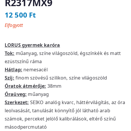
R2317MX9
12 500
Ft
Elfogyott
LORUS gyermek karóra
Tok:
műanyag, színe világoszöld, égszínkék és matt
ezüstszínű ráma
Hátlap:
nemesacél
Szíj:
finom szövésű szilikon, színe világoszöld
Óratok átmérője:
38mm
Óraüveg:
műanyag
Szerkezet:
SEIKO analóg kvarc, háttérvilágítás, az óra
leolvasását, tanulását könnyítő jól látható arab
számok, perceket jelölő kalibrálások, eltérő színű
másodpercmutató