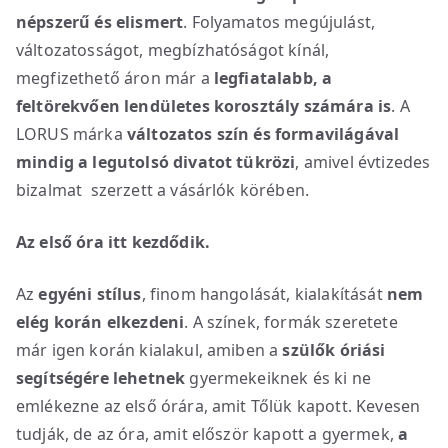
népszerű és elismert
. Folyamatos megújulást,
változatosságot, megbízhatóságot kínál,
megfizethető áron már a
legfiatalabb, a
feltörekvően lendületes korosztály számára is
. A
LORUS márka
változatos szín és formavilágával
mindig a legutolsó divatot tükrözi
, amivel évtizedes
bizalmat szerzett a vásárlók körében.
Az első óra itt kezdődik.
Az
egyéni stílus
, finom hangolását, kialakítását
nem
elég korán elkezdeni
. A színek, formák szeretete
már igen korán kialakul, amiben a
szülők óriási
segítségére lehetnek
gyermekeiknek és ki ne
emlékezne az első órára, amit Tőlük kapott. Kevesen
tudják, de az óra, amit először kapott a gyermek,
a