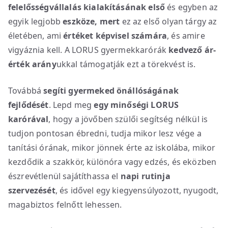
felelősségvállalás kialakításának első
és egyben az
egyik legjobb
eszköze, mert
ez az első olyan tárgy az
életében, ami
értéket képvisel számára
, és amire
vigyáznia kell. A LORUS gyermekkarórák
kedvező ár-
érték arány
ukkal támogatják ezt a törekvést is.
Továbbá
segíti gyermeked önállóságának
fejlődését
. Lepd meg
egy minőségi LORUS
karórával
, hogy a jövőben szülői segítség nélkül is
tudjon pontosan ébredni, tudja mikor lesz vége a
tanítási órának, mikor jönnek érte az iskolába, mikor
kezdődik a szakkör, különóra vagy edzés, és eközben
észrevétlenül sajátíthassa el
napi rutinja
szervezését
, és idővel egy kiegyensúlyozott, nyugodt,
magabiztos felnőtt lehessen.