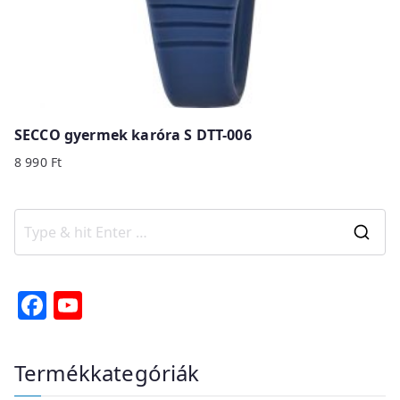
SECCO gyermek karóra S DTT-006
8 990
Ft
S
e
a
F
Y
r
a
o
c
c
u
Termékkategóriák
h
e
T
f