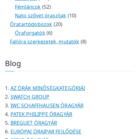
m
e
k
k
4
5
t
é
t
Fémláncok
52
é
r
9
2
e
k
e
1
Nato szővet óraszíjak
10
k
m
t
t
r
2
r
0
Óratartódobozok
20
é
e
e
6
m
0
m
t
Óraforgatók
6
k
r
r
t
é
t
é
e
8
Falióra szerkezetek, mutatók
8
m
m
e
k
e
k
r
t
é
é
r
r
m
e
Blog
k
k
m
m
é
r
é
é
k
m
k
k
é
AZ ÓRÁK MINŐSÉGKATEGÓRIÁI
k
SWATCH GROUP
IWC SCHAFFHAUSEN ÓRAGYÁR
PATEK PHILIPPE ÓRAGYÁR
BREGUET ÓRAGYÁR
EURÓPAI ÓRAIPAR FEJLŐDÉSE