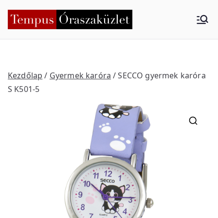
Skip
to
Tempus
Nyíregyháza
content
Órasza
küzlet
Kezdőlap
/
Gyermek karóra
/ SECCO gyermek karóra
S K501-5