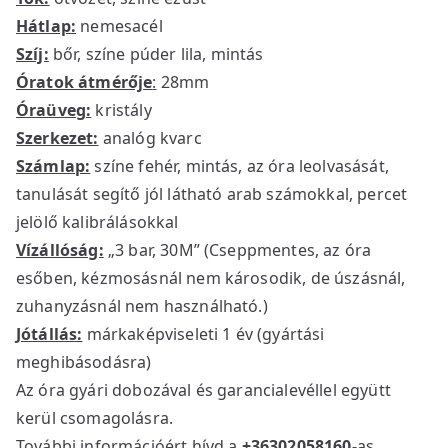
Hátlap:
nemesacél
Szíj:
bőr, színe púder lila, mintás
Óratok átmérője
:
28mm
Óraüveg:
kristály
Szerkezet:
analóg kvarc
Számlap:
színe fehér, mintás, az óra leolvasását,
tanulását segítő jól látható arab számokkal, percet
jelölő kalibrálásokkal
Vízállóság:
„3 bar, 30M” (Cseppmentes, az óra
esőben, kézmosásnál nem károsodik, de úszásnál,
zuhanyzásnál nem használható.)
Jótállás:
márkaképviseleti 1 év (gyártási
meghibásodásra)
Az óra gyári dobozával és garancialevéllel együtt
kerül csomagolásra.
További információért hívd a
+36302058160
-as