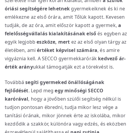
szeretete már igen korán kialakul, amiben
a szülők
óriási segítségére lehetnek
gyermekeiknek és ki ne
emlékezne az első órára, amit Tőlük kapott. Kevesen
tudják, de az óra, amit először kapott a gyermek,
a
felelősségvállalás kialakításának első
és egyben az
egyik legjobb
eszköze, mert
ez az első olyan tárgy az
életében, ami
értéket képvisel számára
, és amire
vigyáznia kell. A SECCO gyermekkarórák
kedvező ár-
érték arány
ukkal támogatják ezt a törekvést is.
Továbbá
segíti gyermeked
önállóságának
fejlődését
. Lepd meg
egy minőségi SECCO
karórával
, hogy a jövőben szülői segítség nélkül is
tudjon pontosan ébredni, tudja mikor lesz vége a
tanítási órának, mikor jönnek érte az iskolába, mikor
kezdődik a szakkör, különóra vagy edzés, és eközben
észrevétlenül sajátíthassa el
napi rutinja