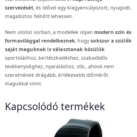
szervezését
, és idővel egy kiegyensúlyozott, nyugodt,
magabiztos felnőtt lehessen.
Nem utolsó sorban, a modellek olyan
modern szín és
formavilággal rendelkeznek
, hogy
sokszor a szülők
saját maguknak is választanak közülük
sportoláshoz, kertészkedéshez, szabadidős
tevékenységhez, nyaraláshoz, stb., ahová nem
szeretnének drágább, értékesebb időmérőt
magukkal vinni.
Kapcsolódó termékek