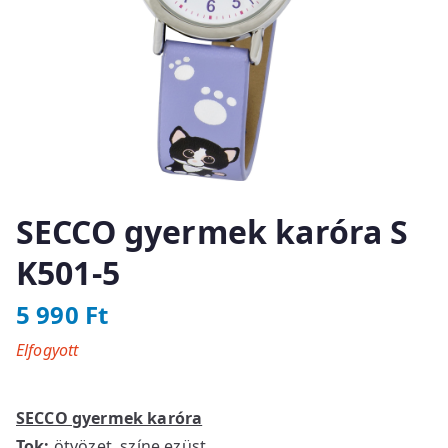
SECCO gyermek karóra S
K501-5
5 990
Ft
Elfogyott
SECCO gyermek karóra
Tok:
ötvözet, színe ezüst