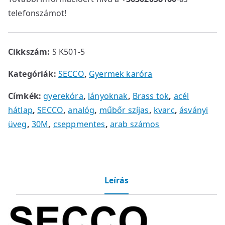
telefonszámot!
Cikkszám:
S K501-5
Kategóriák:
SECCO
,
Gyermek karóra
Címkék:
gyerekóra
,
lányoknak
,
Brass tok
,
acél
hátlap
,
SECCO
,
analóg
,
műbőr szíjas
,
kvarc
,
ásványi
üveg
,
30M
,
cseppmentes
,
arab számos
Leírás