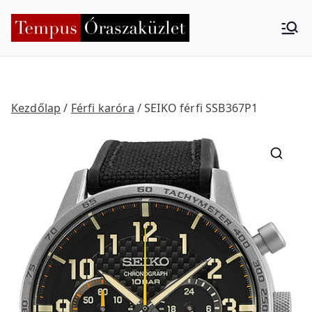
Skip
to
Tempus
Nyíregyháza
content
Órasza
küzlet
Kezdőlap
/
Férfi karóra
/ SEIKO férfi SSB367P1