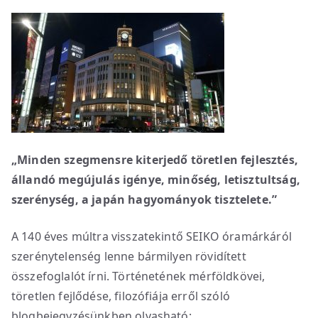
„Minden szegmensre kiterjedő töretlen fejlesztés,
állandó megújulás igénye, minőség, letisztultság,
szerénység, a japán hagyományok tisztelete.”
A 140 éves múltra visszatekintő SEIKO óramárkáról
szerénytelenség lenne bármilyen rövidített
összefoglalót írni. Történetének mérföldkövei,
töretlen fejlődése, filozófiája erről szóló
blogbejegyzésünkben olvasható: