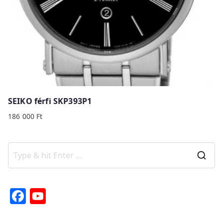
SEIKO férfi SKP393P1
186 000
Ft
S
e
a
F
Y
r
a
o
c