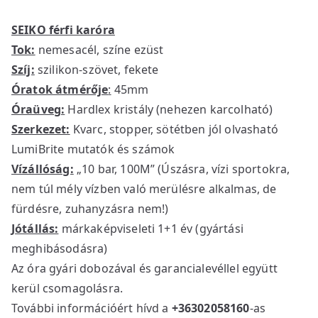
SEIKO férfi karóra
Tok:
nemesacél, színe ezüst
Szíj:
szilikon-szövet, fekete
Óratok átmérője
:
45mm
Óraüveg:
Hardlex kristály (nehezen karcolható)
Szerkezet:
Kvarc, stopper, sötétben jól olvasható
LumiBrite mutatók és számok
Vízállóság:
„10 bar, 100M” (Úszásra, vízi sportokra,
nem túl mély vízben való merülésre alkalmas, de
fürdésre, zuhanyzásra nem!)
Jótállás:
márkaképviseleti 1+1 év (gyártási
meghibásodásra)
Az óra gyári dobozával és garancialevéllel együtt
kerül csomagolásra.
További információért hívd a
+36302058160
-as