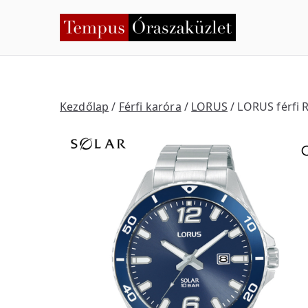
Skip
to
Temp
Nyíregyháza
content
Kezdőlap
/
Férfi karóra
/
LORUS
/ LORUS férfi 