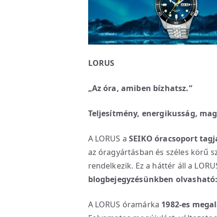
LORUS
„Az óra, amiben bízhatsz.”
Teljesítmény, energikusság, mag
A LORUS a
SEIKO óracsoport tagj
az óragyártásban és széles körű sz
rendelkezik. Ez a háttér áll a LO
blogbejegyzésünkben olvasható
A LORUS óramárka
1982-es megal