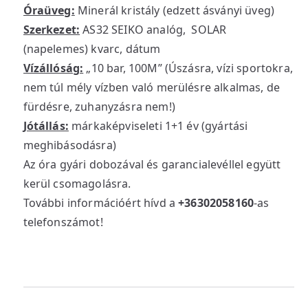
Óraüveg:
Minerál kristály (edzett ásványi üveg)
Szerkezet:
AS32 SEIKO analóg, SOLAR
(napelemes) kvarc, dátum
Vízállóság:
„10 bar, 100M” (Úszásra, vízi sportokra,
nem túl mély vízben való merülésre alkalmas, de
fürdésre, zuhanyzásra nem!)
Jótállás:
márkaképviseleti 1+1 év (gyártási
meghibásodásra)
Az óra gyári dobozával és garancialevéllel együtt
kerül csomagolásra.
További információért hívd a
+36302058160
-as
telefonszámot!