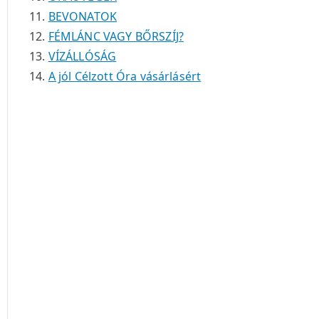
BEVONATOK
FÉMLÁNC VAGY BŐRSZÍJ?
VÍZÁLLÓSÁG
A jól Célzott Óra vásárlásért