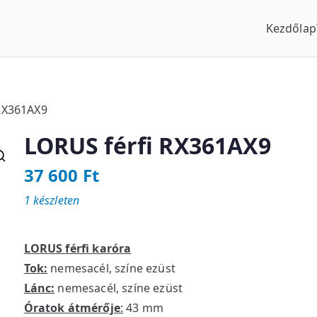
Kezdőlap
us Óraszaküzlet
RX361AX9
LORUS férfi RX361AX9
37 600
Ft
1 készleten
LORUS férfi karóra
Tok:
nemesacél, színe ezüst
Lánc:
nemesacél, színe ezüst
Óratok átmérője
:
43 mm