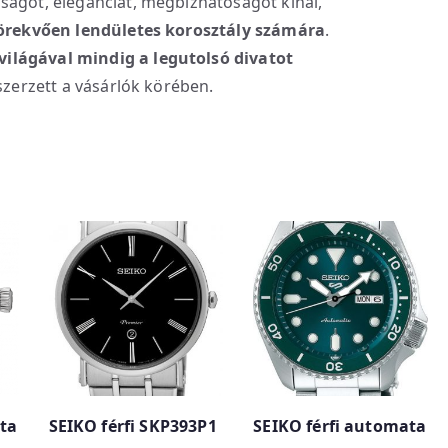
ságot, eleganciát, megbízhatóságot kínál,
ltörekvően lendületes korosztály számára
.
világával mindig a legutolsó divatot
szerzett a vásárlók körében.
ta
SEIKO férfi SKP393P1
SEIKO férfi automata