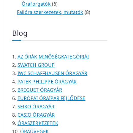
é
t
t
6
r
0
m
m
Óraforgatók
6
k
e
e
t
m
t
é
é
8
Falióra szerkezetek, mutatók
8
r
r
e
é
e
k
k
t
m
m
r
k
r
e
Blog
é
é
m
m
r
k
k
é
é
m
k
k
é
AZ ÓRÁK MINŐSÉGKATEGÓRIÁI
k
SWATCH GROUP
IWC SCHAFFHAUSEN ÓRAGYÁR
PATEK PHILIPPE ÓRAGYÁR
BREGUET ÓRAGYÁR
EURÓPAI ÓRAIPAR FEJLŐDÉSE
SEIKO ÓRAGYÁR
CASIO ÓRAGYÁR
ÓRASZERKEZETEK
ÓRAÜVEGEK