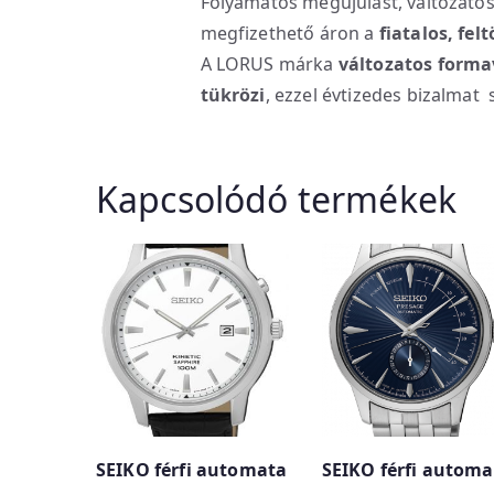
Folyamatos megújulást, változatos
megfizethető áron a
fiatalos, fe
A LORUS márka
változatos forma
tükrözi
, ezzel évtizedes bizalmat 
Kapcsolódó termékek
SEIKO férfi automata
SEIKO férfi automa