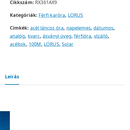
Cikkszám:
RX361AX9
Kategóriák:
Férfi karóra
,
LORUS
Címkék:
acél láncos óra
,
napelemes
,
dátumos
,
analóg
,
kvarc
,
ásványi üveg
,
férfióra
,
vízálló
,
acéltok
,
100M
,
LORUS
,
Solar
Leírás