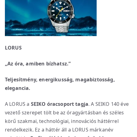
LORUS
„Az óra, amiben bízhatsz.”
Teljesítmény, energikusság, magabiztosság,
elegancia.
A LORUS a
SEIKO óracsoport tagja
. A SEIKO 140 éve
vezető szerepet tölt be az óragyártásban és széles
körű szakmai, technológiai, innovációs háttérrel
rendelkezik. Ez a háttér áll a LORUS márkanév