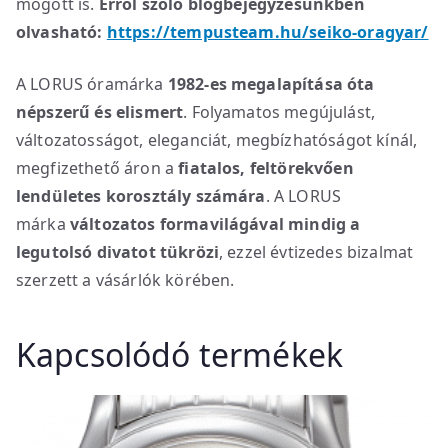
mögött is.
Erről szóló blogbejegyzésünkben
olvasható:
https://tempusteam.hu/seiko-oragyar/
A LORUS óramárka
1982-es megalapítása óta
népszerű és elismert
. Folyamatos megújulást,
változatosságot, eleganciát, megbízhatóságot kínál,
megfizethető áron a
fiatalos, feltörekvően
lendületes korosztály számára
. A LORUS
márka
változatos formavilágával mindig a
legutolsó divatot tükrözi
, ezzel évtizedes bizalmat
szerzett a vásárlók körében.
Kapcsolódó termékek