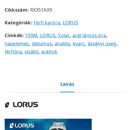
Cikkszám:
RX351AX9
Kategóriák:
Férfi karóra
,
LORUS
Címkék:
100M
,
LORUS
,
Solar
,
acél láncos óra
,
napelemes
,
dátumos
,
analóg
,
kvarc
,
ásványi üveg
,
férfióra
,
vízálló
,
acéltok
Leírás