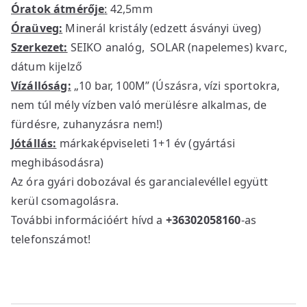
Óratok átmérője
:
42,5mm
Óraüveg:
Minerál kristály (edzett ásványi üveg)
Szerkezet:
SEIKO analóg, SOLAR (napelemes) kvarc,
dátum kijelző
Vízállóság:
„10 bar, 100M” (Úszásra, vízi sportokra,
nem túl mély vízben való merülésre alkalmas, de
fürdésre, zuhanyzásra nem!)
Jótállás:
márkaképviseleti 1+1 év (gyártási
meghibásodásra)
Az óra gyári dobozával és garancialevéllel együtt
kerül csomagolásra.
További információért hívd a
+36302058160
-as
telefonszámot!