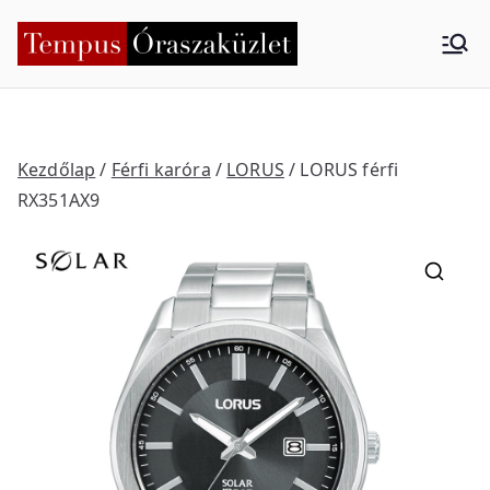
Skip
to
Tempus
Nyíregyháza
content
Órasza
küzlet
Kezdőlap
/
Férfi karóra
/
LORUS
/ LORUS férfi
RX351AX9