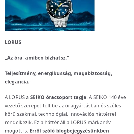
LORUS
„Az óra, amiben bízhatsz.”
Teljesítmény, energikusság, magabiztosság,
elegancia.
A LORUS a
SEIKO óracsoport tagja
. A SEIKO 140 éve
vezető szerepet tölt be az óragyártásban és széles
körű szakmai, technológiai, innovációs háttérrel
rendelkezik. Ez a háttér áll a LORUS márkanév
mögött is.
Erről szóló blogbejegyzésünkben