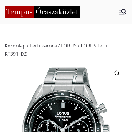
Skip
to
Tempus
Nyíregyháza
content
Órasza
küzlet
Kezdőlap
/
Férfi karóra
/
LORUS
/ LORUS férfi
RT391HX9