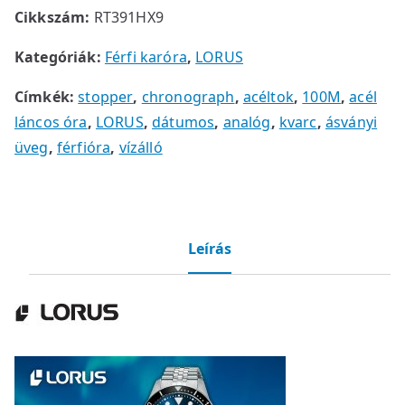
Cikkszám:
RT391HX9
Kategóriák:
Férfi karóra
,
LORUS
Címkék:
stopper
,
chronograph
,
acéltok
,
100M
,
acél
láncos óra
,
LORUS
,
dátumos
,
analóg
,
kvarc
,
ásványi
üveg
,
férfióra
,
vízálló
Leírás