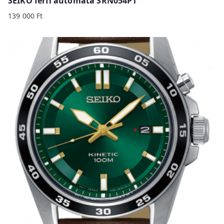
SEIKO férfi automata SRN054P1
139 000
Ft