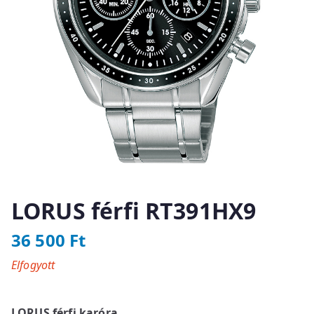
LORUS férfi RT391HX9
36 500
Ft
Elfogyott
LORUS férfi karóra