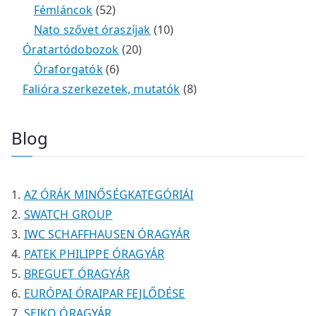
m
e
k
k
4
5
t
é
t
Fémláncok
52
é
r
9
2
e
k
e
1
Nato szővet óraszíjak
10
k
m
t
t
r
2
r
0
Óratartódobozok
20
é
e
e
6
m
0
m
t
Óraforgatók
6
k
r
r
t
é
t
é
e
8
Falióra szerkezetek, mutatók
8
m
m
e
k
e
k
r
t
é
é
r
r
m
e
Blog
k
k
m
m
é
r
é
é
k
m
k
k
é
AZ ÓRÁK MINŐSÉGKATEGÓRIÁI
k
SWATCH GROUP
IWC SCHAFFHAUSEN ÓRAGYÁR
PATEK PHILIPPE ÓRAGYÁR
BREGUET ÓRAGYÁR
EURÓPAI ÓRAIPAR FEJLŐDÉSE
SEIKO ÓRAGYÁR