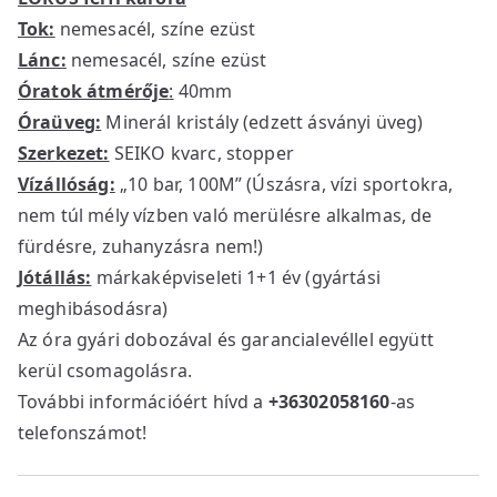
Tok:
nemesacél, színe ezüst
Lánc:
nemesacél, színe ezüst
Óratok átmérője
:
40mm
Óraüveg:
Minerál kristály (edzett ásványi üveg)
Szerkezet:
SEIKO kvarc, stopper
Vízállóság:
„10 bar, 100M” (Úszásra, vízi sportokra,
nem túl mély vízben való merülésre alkalmas, de
fürdésre, zuhanyzásra nem!)
Jótállás:
márkaképviseleti 1+1 év (gyártási
meghibásodásra)
Az óra gyári dobozával és garancialevéllel együtt
kerül csomagolásra.
További információért hívd a
+36302058160
-as
telefonszámot!