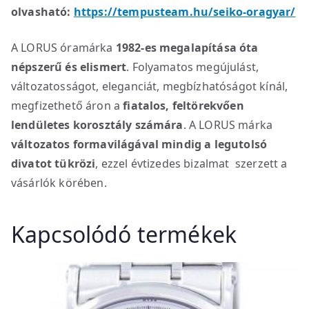
olvasható:
https://tempusteam.hu/seiko-oragyar/
A LORUS óramárka
1982-es megalapítása óta
népszerű és elismert
. Folyamatos megújulást,
változatosságot, eleganciát, megbízhatóságot kínál,
megfizethető áron a
fiatalos, feltörekvően
lendületes korosztály számára
. A LORUS márka
változatos formavilágával mindig a legutolsó
divatot tükrözi
, ezzel évtizedes bizalmat szerzett a
vásárlók körében.
Kapcsolódó termékek