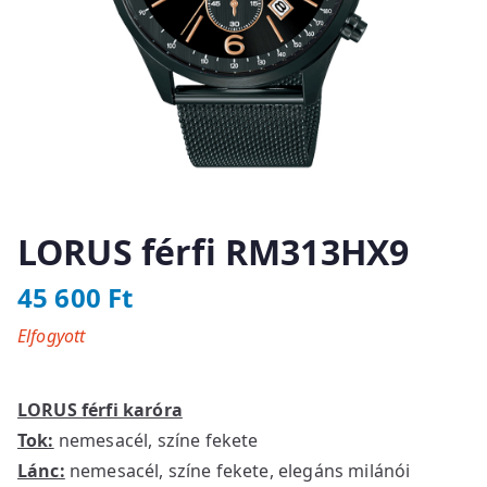
LORUS férfi RM313HX9
45 600
Ft
Elfogyott
LORUS férfi karóra
Tok:
nemesacél, színe fekete
Lánc:
nemesacél, színe fekete, elegáns milánói