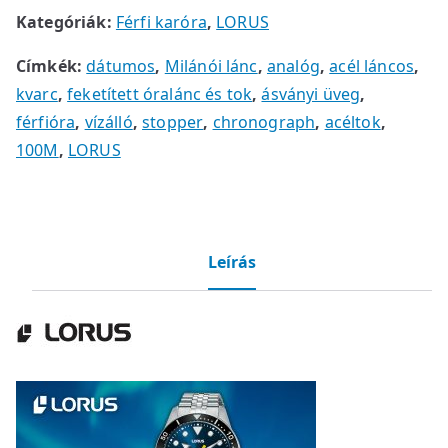
Kategóriák:
Férfi karóra
,
LORUS
Címkék:
dátumos
,
Milánói lánc
,
analóg
,
acél láncos
,
kvarc
,
feketített óralánc és tok
,
ásványi üveg
,
férfióra
,
vízálló
,
stopper
,
chronograph
,
acéltok
,
100M
,
LORUS
Leírás