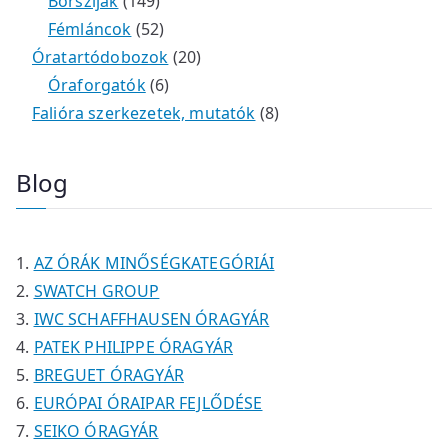
m
e
k
k
1
2
é
t
t
Bőrszíjak
149
é
r
4
5
t
k
e
e
Fémláncok
52
k
m
9
2
e
2
r
r
Óratartódobozok
20
é
t
t
6
r
0
m
m
Óraforgatók
6
k
e
e
t
m
t
é
é
8
Falióra szerkezetek, mutatók
8
r
r
e
é
e
k
k
t
m
m
r
k
r
e
Blog
é
é
m
m
r
k
k
é
é
m
k
k
é
AZ ÓRÁK MINŐSÉGKATEGÓRIÁI
k
SWATCH GROUP
IWC SCHAFFHAUSEN ÓRAGYÁR
PATEK PHILIPPE ÓRAGYÁR
BREGUET ÓRAGYÁR
EURÓPAI ÓRAIPAR FEJLŐDÉSE
SEIKO ÓRAGYÁR