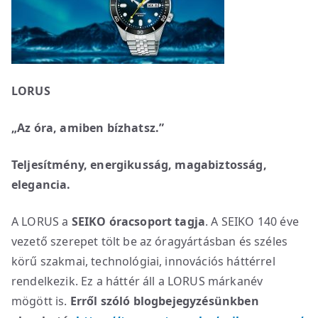
LORUS
„Az óra, amiben bízhatsz.”
Teljesítmény, energikusság, magabiztosság,
elegancia.
A LORUS a
SEIKO óracsoport tagja
. A SEIKO 140 éve
vezető szerepet tölt be az óragyártásban és széles
körű szakmai, technológiai, innovációs háttérrel
rendelkezik. Ez a háttér áll a LORUS márkanév
mögött is.
Erről szóló blogbejegyzésünkben