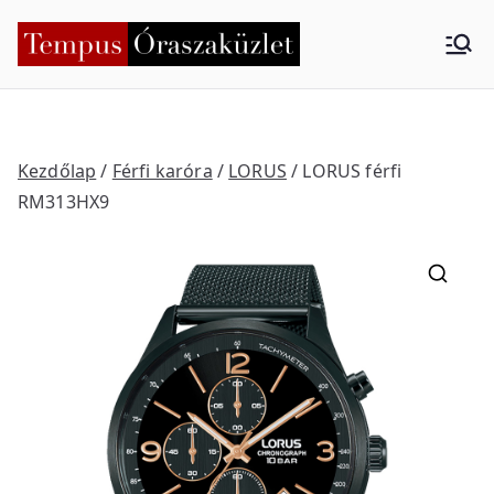
Skip
to
Tempus
Nyíregyháza
content
Órasza
küzlet
Kezdőlap
/
Férfi karóra
/
LORUS
/ LORUS férfi
RM313HX9