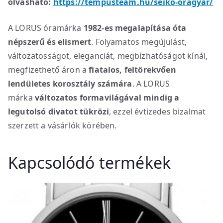
olvasható:
https://tempusteam.hu/seiko-oragyar/
A LORUS óramárka
1982-es megalapítása óta
népszerű és elismert
. Folyamatos megújulást,
változatosságot, eleganciát, megbízhatóságot kínál,
megfizethető áron a
fiatalos, feltörekvően
lendületes korosztály számára
. A LORUS
márka
változatos formavilágával mindig a
legutolsó divatot tükrözi
, ezzel évtizedes bizalmat
szerzett a vásárlók körében.
Kapcsolódó termékek