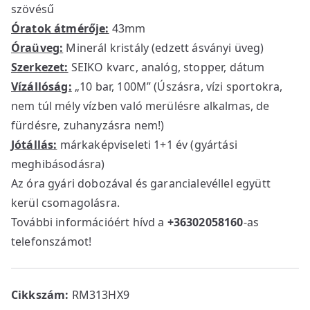
szövésű
Óratok átmérője:
43mm
Óraüveg:
Minerál kristály (edzett ásványi üveg)
Szerkezet:
SEIKO kvarc, analóg, stopper, dátum
Vízállóság:
„10 bar, 100M” (Úszásra, vízi sportokra,
nem túl mély vízben való merülésre alkalmas, de
fürdésre, zuhanyzásra nem!)
Jótállás:
márkaképviseleti 1+1 év (gyártási
meghibásodásra)
Az óra gyári dobozával és garancialevéllel együtt
kerül csomagolásra.
További információért hívd a
+36302058160
-as
telefonszámot!
Cikkszám:
RM313HX9