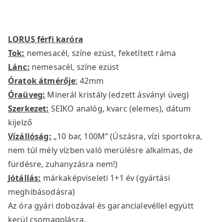
LORUS férfi karóra
Tok:
nemesacél, színe ezüst, feketített ráma
Lánc:
nemesacél, színe ezüst
Óratok átmérője
:
42mm
Óraüveg:
Minerál kristály (edzett ásványi üveg)
Szerkezet:
SEIKO analóg, kvarc (elemes), dátum
kijelző
Vízállóság:
„10 bar, 100M” (Úszásra, vízi sportokra,
nem túl mély vízben való merülésre alkalmas, de
fürdésre, zuhanyzásra nem!)
Jótállás:
márkaképviseleti 1+1 év (gyártási
meghibásodásra)
Az óra gyári dobozával és garancialevéllel együtt
kerül csomagolásra.