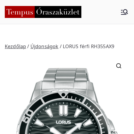
Skip
to
Tempus
Nyíregyháza
content
Órasza
küzlet
Kezdőlap
/
Újdonságok
/ LORUS férfi RH355AX9