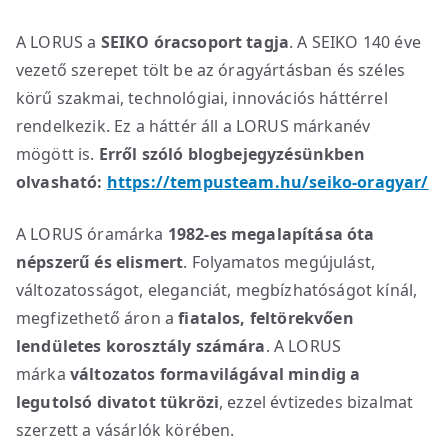
A LORUS a
SEIKO óracsoport tagja
. A SEIKO 140 éve
vezető szerepet tölt be az óragyártásban és széles
körű szakmai, technológiai, innovációs háttérrel
rendelkezik. Ez a háttér áll a LORUS márkanév
mögött is.
Erről szóló blogbejegyzésünkben
olvasható:
https://tempusteam.hu/seiko-oragyar/
A LORUS óramárka
1982-es megalapítása óta
népszerű és elismert
. Folyamatos megújulást,
változatosságot, eleganciát, megbízhatóságot kínál,
megfizethető áron a
fiatalos, feltörekvően
lendületes korosztály számára
. A LORUS
márka
változatos formavilágával mindig a
legutolsó divatot tükrözi
, ezzel évtizedes bizalmat
szerzett a vásárlók körében.