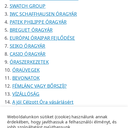
k
SWATCH GROUP
IWC SCHAFFHAUSEN ÓRAGYÁR
PATEK PHILIPPE ÓRAGYÁR
BREGUET ÓRAGYÁR
EURÓPAI ÓRAIPAR FEJLŐDÉSE
SEIKO ÓRAGYÁR
CASIO ÓRAGYÁR
ÓRASZERKEZETEK
ÓRAÜVEGEK
BEVONATOK
FÉMLÁNC VAGY BŐRSZÍJ?
VÍZÁLLÓSÁG
A jól Célzott Óra vásárlásért
Weboldalunkon sütiket (cookie) használunk annak
érdekében, hogy javíthassuk a felhasználói élményt, és
jobb szolgáltatást nyújthassunk.