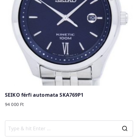
SEIKO férfi automata SKA769P1
94 000
Ft
S