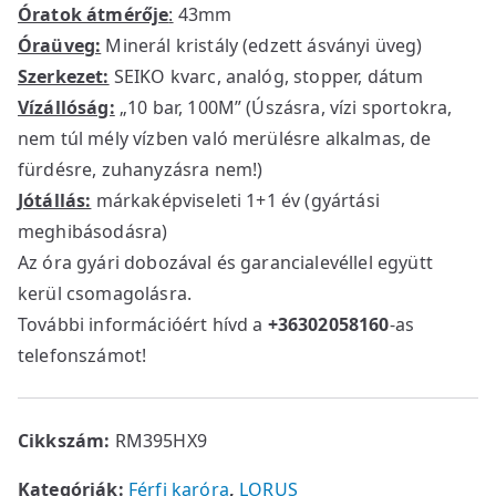
Óratok átmérője
:
43mm
Óraüveg:
Minerál kristály (edzett ásványi üveg)
Szerkezet:
SEIKO kvarc, analóg, stopper, dátum
Vízállóság:
„10 bar, 100M” (Úszásra, vízi sportokra,
nem túl mély vízben való merülésre alkalmas, de
fürdésre, zuhanyzásra nem!)
Jótállás:
márkaképviseleti 1+1 év (gyártási
meghibásodásra)
Az óra gyári dobozával és garancialevéllel együtt
kerül csomagolásra.
További információért hívd a
+36302058160
-as
telefonszámot!
Cikkszám:
RM395HX9
Kategóriák:
Férfi karóra
,
LORUS