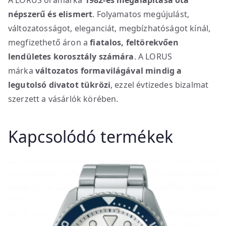
A LORUS óramárka
1982-es megalapítása óta
népszerű és elismert
. Folyamatos megújulást,
változatosságot, eleganciát, megbízhatóságot kínál,
megfizethető áron a
fiatalos, feltörekvően
lendületes korosztály számára
. A LORUS
márka
változatos formavilágával mindig a
legutolsó divatot tükrözi
, ezzel évtizedes bizalmat
szerzett a vásárlók körében.
Kapcsolódó termékek