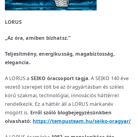
LORUS
„Az óra, amiben bízhatsz.”
Teljesítmény, energikusság, magabiztosság,
elegancia.
A LORUS a
SEIKO óracsoport tagja
. A SEIKO 140 éve
vezető szerepet tölt be az óragyártásban és széles
körű szakmai, technológiai, innovációs háttérrel
rendelkezik. Ez a háttér áll a LORUS márkanév
mögött is.
Erről szóló blogbejegyzésünkben
olvasható:
https://tempusteam.hu/seiko-oragyar/