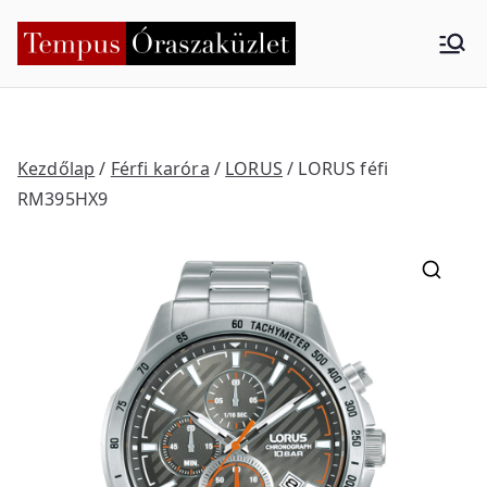
Skip
to
Tempus
Nyíregyháza
content
Órasza
küzlet
Kezdőlap
/
Férfi karóra
/
LORUS
/ LORUS féfi
RM395HX9