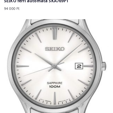
SEIKO férfi automata SKA769P1
94 000
Ft