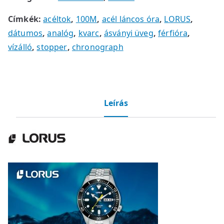
Címkék:
acéltok
,
100M
,
acél láncos óra
,
LORUS
,
dátumos
,
analóg
,
kvarc
,
ásványi üveg
,
férfióra
,
vízálló
,
stopper
,
chronograph
Leírás