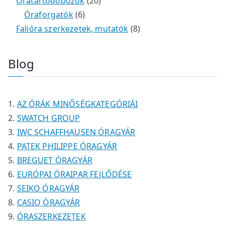
k
m
9
2
e
2
r
r
Óratartódobozok
20
é
t
t
6
r
0
m
m
Óraforgatók
6
k
e
e
t
m
t
é
é
8
Falióra szerkezetek, mutatók
8
r
r
e
é
e
k
k
t
m
m
r
k
r
e
Blog
é
é
m
m
r
k
k
é
é
m
k
k
é
AZ ÓRÁK MINŐSÉGKATEGÓRIÁI
k
SWATCH GROUP
IWC SCHAFFHAUSEN ÓRAGYÁR
PATEK PHILIPPE ÓRAGYÁR
BREGUET ÓRAGYÁR
EURÓPAI ÓRAIPAR FEJLŐDÉSE
SEIKO ÓRAGYÁR
CASIO ÓRAGYÁR
ÓRASZERKEZETEK