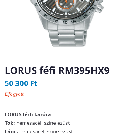
LORUS féfi RM395HX9
50 300
Ft
Elfogyott
LORUS férfi karóra
Tok:
nemesacél, színe ezüst
Lánc:
nemesacél, színe ezüst