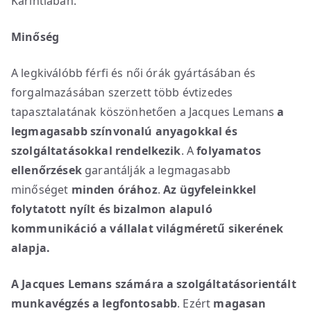
Karintiában.
Minőség
A legkiválóbb férfi és női órák gyártásában és
forgalmazásában szerzett több évtizedes
tapasztalatának köszönhetően a Jacques Lemans
a
legmagasabb színvonalú anyagokkal és
szolgáltatásokkal rendelkezik
. A
folyamatos
ellenőrzések
garantálják a legmagasabb
minőséget
minden órához
.
Az ügyfeleinkkel
folytatott nyílt és bizalmon alapuló
kommunikáció a vállalat világméretű sikerének
alapja.
A Jacques Lemans számára a szolgáltatásorientált
munkavégzés a legfontosabb
. Ezért
magasan