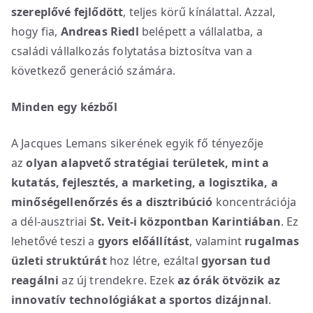
szereplővé fejlődött
, teljes körű kínálattal. Azzal,
hogy fia,
Andreas Riedl
belépett a vállalatba, a
családi vállalkozás folytatása biztosítva van a
következő generáció számára.
Minden egy kézből
A Jacques Lemans sikerének egyik fő tényezője
az
olyan alapvető stratégiai területek, mint a
kutatás, fejlesztés, a marketing, a logisztika, a
minőségellenőrzés és a disztribúció
koncentrációja
a dél-ausztriai
St. Veit-i központban Karintiában
. Ez
lehetővé teszi a
gyors előállítást
, valamint
rugalmas
üzleti struktúrát
hoz létre, ezáltal
gyorsan tud
reagálni
az új trendekre. Ezek
az órák ötvözik az
innovatív technológiákat a sportos dizájnnal
.