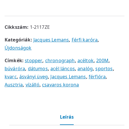
Cikkszám:
1-2117ZE
Kategóriák:
Jacques Lemans
,
Férfi karóra
,
Újdonságok
Címkék:
stopper
,
chronograph
,
acéltok
,
200M
,
búváróra
,
dátumos
,
acél láncos
,
analóg
,
sportos
,
kvarc
,
ásványi üveg
,
Jacques Lemans
,
férfióra
,
Ausztria
,
vízálló
,
csavaros korona
Leírás