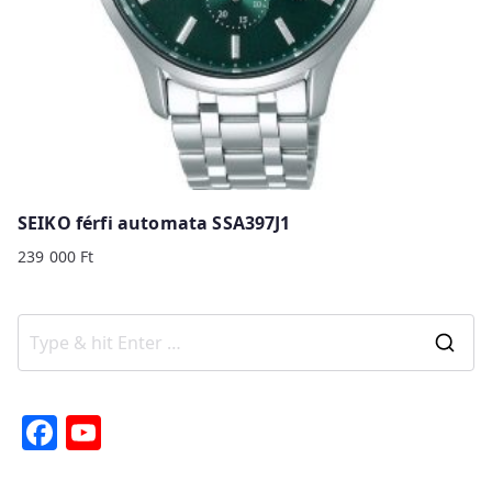
SEIKO férfi automata SSA397J1
239 000
Ft
S
e
a
F
Y
r
a
o
c