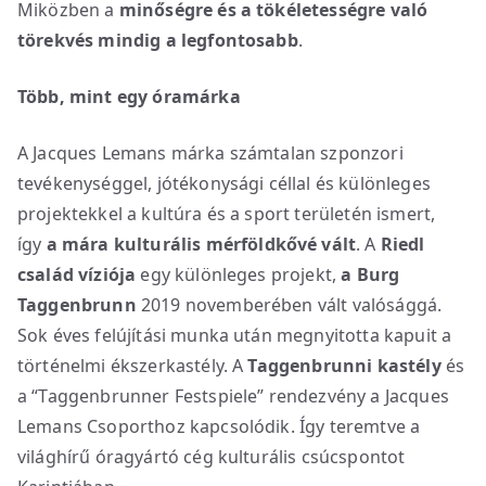
Miközben a
minőségre és a tökéletességre való
törekvés mindig a legfontosabb
.
Több, mint egy óramárka
A Jacques Lemans márka számtalan szponzori
tevékenységgel, jótékonysági céllal és különleges
projektekkel a kultúra és a sport területén ismert,
így
a mára
kulturális mérföldkővé vált
. A
Riedl
család víziója
egy különleges projekt,
a Burg
Taggenbrunn
2019 novemberében vált valósággá.
Sok éves felújítási munka után megnyitotta kapuit a
történelmi ékszerkastély. A
Taggenbrunni kastély
és
a “Taggenbrunner Festspiele” rendezvény a Jacques
Lemans Csoporthoz kapcsolódik. Így teremtve a
világhírű óragyártó cég kulturális csúcspontot