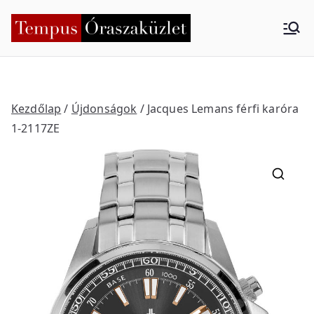
Skip
to
Tempus
Nyíregyháza
content
Órasza
küzlet
Kezdőlap
/
Újdonságok
/ Jacques Lemans férfi karóra
1-2117ZE