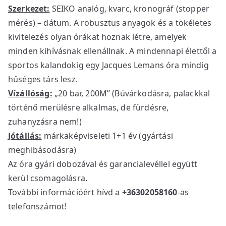
Szerkezet:
SEIKO analóg, kvarc, kronográf (stopper
mérés) – dátum. A robusztus anyagok és a tökéletes
kivitelezés olyan órákat hoznak létre, amelyek
minden kihívásnak ellenállnak. A mindennapi élettől a
sportos kalandokig egy Jacques Lemans óra mindig
hűséges társ lesz.
Vízállóság:
„20 bar, 200M” (Búvárkodásra, palackkal
történő merülésre alkalmas, de fürdésre,
zuhanyzásra nem!)
Jótállás:
márkaképviseleti 1+1 év (gyártási
meghibásodásra)
Az óra gyári dobozával és garancialevéllel együtt
kerül csomagolásra.
További információért hívd a
+36302058160
-as
telefonszámot!