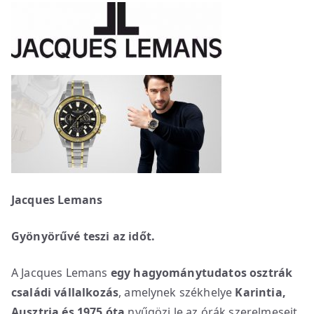
Jacques Lemans
Gyönyörűvé teszi az időt.
A Jacques Lemans
egy hagyománytudatos osztrák
családi vállalkozás
, amelynek székhelye
Karintia,
Ausztria és 1975 óta
nyűgözi le az órák szerelmeseit