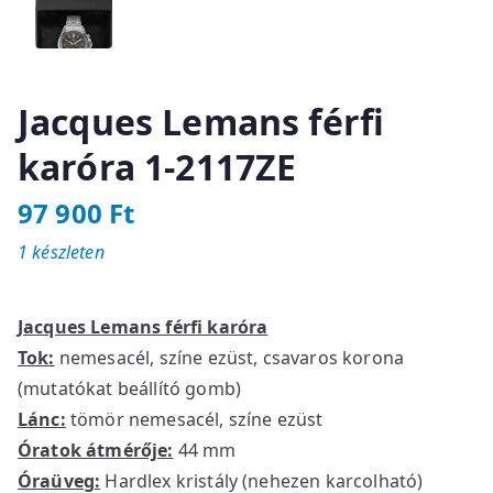
Jacques Lemans férfi
karóra 1-2117ZE
97 900
Ft
1 készleten
Jacques Lemans férfi karóra
Tok:
nemesacél, színe ezüst, csavaros korona
(mutatókat beállító gomb)
Lánc:
tömör nemesacél, színe ezüst
Óratok átmérője:
44 mm
Óraüveg:
Hardlex kristály (nehezen karcolható)