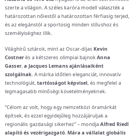
szerte a világon. A széles karóra modell választék a
határozottan nőiestől a határozottan férfiasig terjed,
és az elegánstól a sportosig minden stílushoz és
személyiséghez illik.
Világhírű sztárok, mint az Oscar-díjas
Kevin
Costner
és a kétszeres olimpiai bajnok
Anna
Gasser
,
a Jacques Lemans ajánlásaiként
szolgálnak
. A márka időtlen eleganciát, innovatív
technológiát,
tartósságot képvisel
, és megfelel a
legmagasabb minőségi követelményeknek.
“Célom az volt, hogy egy nemzetközi óramárkát
építsek, és ezzel egyidejűleg hozzájáruljak a
regionális gazdasági sikerhez” – mondja
Alfred Riedl
alapító és vezérigazgató
.
Mára a vállalat globális