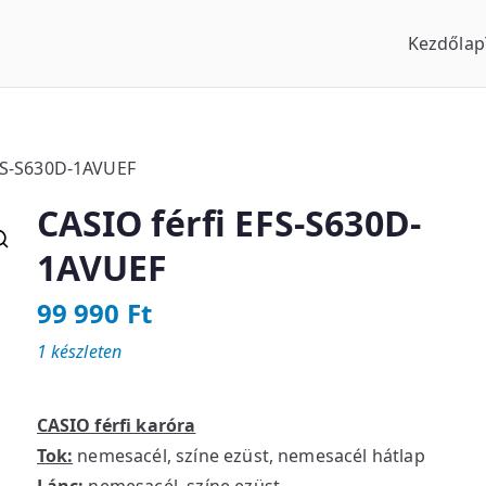
Kezdőlap
us Óraszaküzlet
EFS-S630D-1AVUEF
CASIO férfi EFS-S630D-
1AVUEF
99 990
Ft
1 készleten
CASIO férfi karóra
Tok:
nemesacél, színe ezüst, nemesacél hátlap