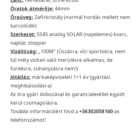
Lánc:
nemesacél, színe ezüst
Óratok átmérője:
44mm
Óraüveg:
Zafírkristály (normál hordás mellett nem
karcolódik)
Szerkezet:
5585 analóg SOLAR (napelemes) kvarc,
naptár, stopper
Vízállóság:
„100M” (Úszásra, vízi sportokra, nem
túl mély vízben való merülésre alkalmas, de
fürdésre, zuhanyzásra nem!)
Jótállás:
márkaképviseleti 1+1 év (gyártási
meghibásodásra)
Az óra gyári dobozával és garancialevéllel együtt
kerül csomagolásra.
További információért hívd a
+36302058160
-as
telefonszámot!