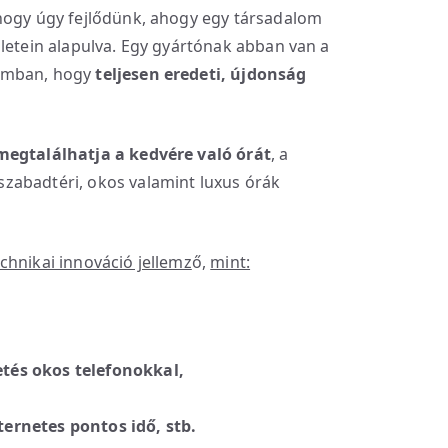
hogy úgy fejlődünk, ahogy egy társadalom
gletein alapulva. Egy gyártónak abban van a
lomban, hogy
teljesen eredeti, újdonság
egtalálhatja a kedvére való órát
, a
zabadtéri, okos valamint luxus órák
chnikai innováció jellemz
ő,
mint:
etés okos telefonokkal,
ternetes pontos idő, stb.