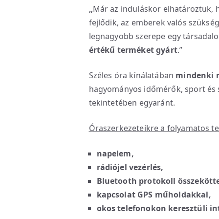
„
Már az induláskor elhatároztuk, 
fejlődik, az emberek valós szüksé
legnagyobb szerepe egy társada
értékű terméket gyárt
.”
Széles óra kínálatában
mindenki m
hagyományos időmérők, sport és s
tekintetében egyaránt.
Óraszerkezeteikre a folyamatos te
napelem,
rádiójel vezérlés,
Bluetooth protokoll összekött
kapcsolat GPS műholdakkal,
okos telefonokon keresztüli in