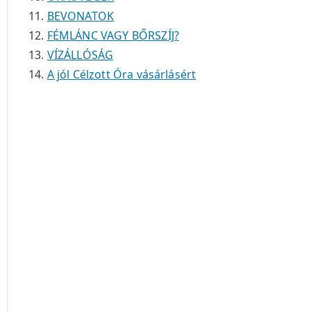
BEVONATOK
FÉMLÁNC VAGY BŐRSZÍJ?
VÍZÁLLÓSÁG
A jól Célzott Óra vásárlásért