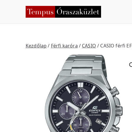
Skip
to
Temp
Nyíregyháza
content
Kezdőlap
/
Férfi karóra
/
CASIO
/ CASIO férfi 