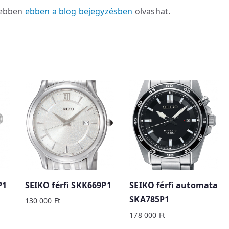
vebben
ebben a blog bejegyzésben
olvashat.
P1
SEIKO férfi SKK669P1
SEIKO férfi automata
SKA785P1
130 000
Ft
178 000
Ft