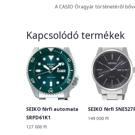
A CASIO Óragyár történetéről bő
Kapcsolódó termékek
SEIKO férfi automata
SEIKO férfi SNE527
SRPD61K1
149 000
Ft
127 000
Ft