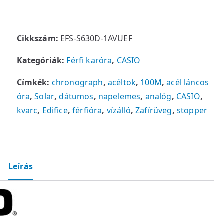
Cikkszám:
EFS-S630D-1AVUEF
Kategóriák:
Férfi karóra
,
CASIO
Címkék:
chronograph
,
acéltok
,
100M
,
acél láncos
óra
,
Solar
,
dátumos
,
napelemes
,
analóg
,
CASIO
,
kvarc
,
Edifice
,
férfióra
,
vízálló
,
Zafírüveg
,
stopper
Leírás