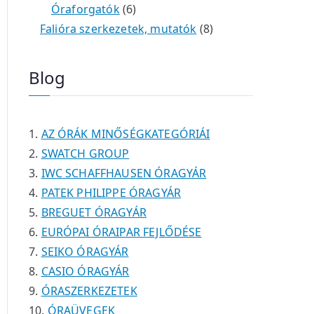
é
e
e
6
m
0
m
t
Óraforgatók
6
k
r
r
t
é
t
é
e
8
Falióra szerkezetek, mutatók
8
m
m
e
k
e
k
r
t
é
é
r
r
m
e
Blog
k
k
m
m
é
r
é
é
k
m
k
k
é
AZ ÓRÁK MINŐSÉGKATEGÓRIÁI
k
SWATCH GROUP
IWC SCHAFFHAUSEN ÓRAGYÁR
PATEK PHILIPPE ÓRAGYÁR
BREGUET ÓRAGYÁR
EURÓPAI ÓRAIPAR FEJLŐDÉSE
SEIKO ÓRAGYÁR
CASIO ÓRAGYÁR
ÓRASZERKEZETEK
ÓRAÜVEGEK