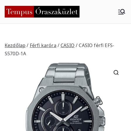
Skip
to
Tempus
Nyíregyháza
content
Órasza
küzlet
Kezdőlap
/
Férfi karóra
/
CASIO
/ CASIO férfi EFS-
S570D-1A