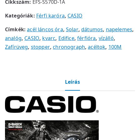
Cikkszám:
EFS-S570D-1A
Kategóriák:
Férfi karóra
,
CASIO
Címkék:
acél láncos óra
,
Solar
,
dátumos
,
napelemes
,
analóg
,
CASIO
,
kvarc
,
Edifice
,
férfióra
,
vízálló
,
Zafírüveg
,
stopper
,
chronograph
,
acéltok
,
100M
Leírás