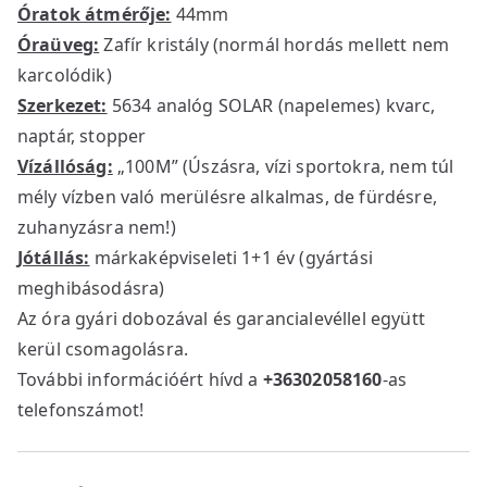
Óratok átmérője:
44mm
Óraüveg:
Zafír kristály (normál hordás mellett nem
karcolódik)
Szerkezet:
5634 analóg SOLAR (napelemes) kvarc,
naptár, stopper
Vízállóság:
„100M” (Úszásra, vízi sportokra, nem túl
mély vízben való merülésre alkalmas, de fürdésre,
zuhanyzásra nem!)
Jótállás:
márkaképviseleti 1+1 év (gyártási
meghibásodásra)
Az óra gyári dobozával és garancialevéllel együtt
kerül csomagolásra.
További információért hívd a
+36302058160
-as
telefonszámot!