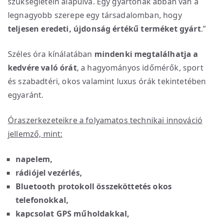
szükségletein alapulva. Egy gyártónak abban van a
legnagyobb szerepe egy társadalomban, hogy
teljesen eredeti, újdonság értékű terméket gyárt
.”
Széles óra kínálatában
mindenki megtalálhatja a
kedvére való órát
, a hagyományos időmérők, sport
és szabadtéri, okos valamint luxus órák tekintetében
egyaránt.
Óraszerkezeteikre a folyamatos technikai innováció
jellemz
ő,
mint:
napelem,
rádiójel vezérlés,
Bluetooth protokoll összeköttetés okos
telefonokkal,
kapcsolat GPS műholdakkal,