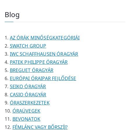
r
r
e
é
e
k
k
t
m
m
r
k
r
e
Blog
é
é
m
m
r
k
k
é
é
m
k
k
é
AZ ÓRÁK MINŐSÉGKATEGÓRIÁI
k
SWATCH GROUP
IWC SCHAFFHAUSEN ÓRAGYÁR
PATEK PHILIPPE ÓRAGYÁR
BREGUET ÓRAGYÁR
EURÓPAI ÓRAIPAR FEJLŐDÉSE
SEIKO ÓRAGYÁR
CASIO ÓRAGYÁR
ÓRASZERKEZETEK
ÓRAÜVEGEK
BEVONATOK
FÉMLÁNC VAGY BŐRSZÍJ?