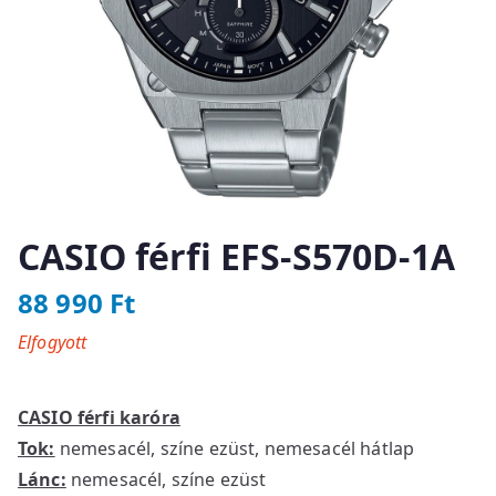
CASIO férfi EFS-S570D-1A
88 990
Ft
Elfogyott
CASIO férfi karóra
Tok:
nemesacél, színe ezüst, nemesacél hátlap
Lánc:
nemesacél, színe ezüst