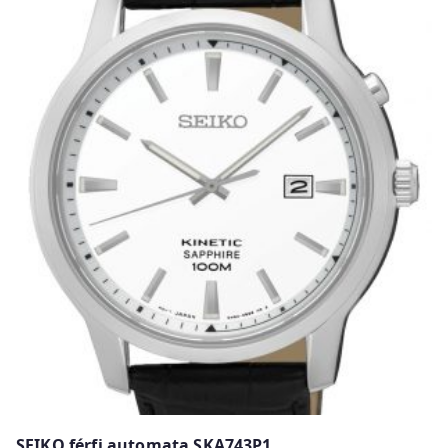
SEIKO férfi automata SKA743P1