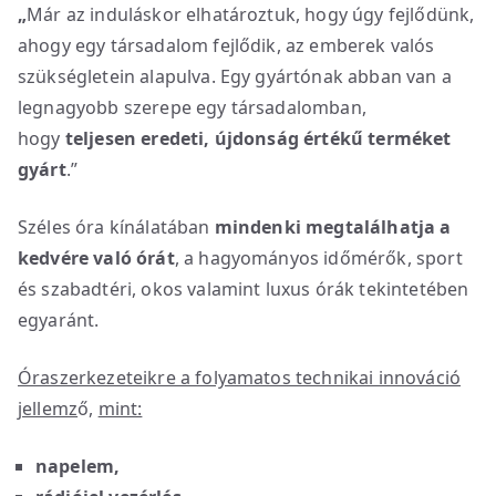
„
Már az induláskor elhatároztuk, hogy úgy fejlődünk,
ahogy egy társadalom fejlődik, az emberek valós
szükségletein alapulva. Egy gyártónak abban van a
legnagyobb szerepe egy társadalomban,
hogy
teljesen eredeti, újdonság értékű terméket
gyárt
.”
Széles óra kínálatában
mindenki megtalálhatja a
kedvére való órát
, a hagyományos időmérők, sport
és szabadtéri, okos valamint luxus órák tekintetében
egyaránt.
Óraszerkezeteikre a folyamatos technikai innováció
jellemz
ő,
mint:
napelem,