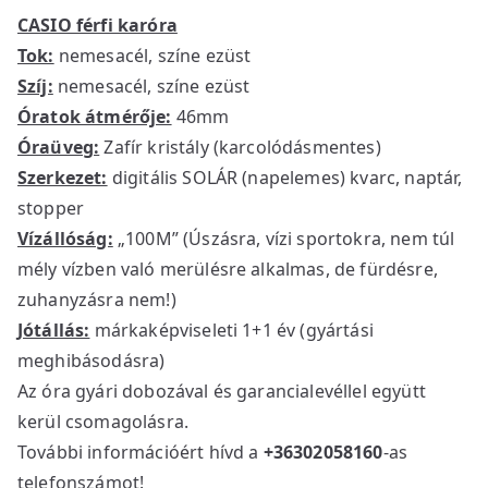
CASIO férfi karóra
Tok:
nemesacél, színe ezüst
Szíj:
nemesacél, színe ezüst
Óratok átmérője:
46mm
Óraüveg:
Zafír kristály (karcolódásmentes)
Szerkezet:
digitális SOLÁR (napelemes) kvarc, naptár,
stopper
Vízállóság:
„100M” (Úszásra, vízi sportokra, nem túl
mély vízben való merülésre alkalmas, de fürdésre,
zuhanyzásra nem!)
Jótállás:
márkaképviseleti 1+1 év (gyártási
meghibásodásra)
Az óra gyári dobozával és garancialevéllel együtt
kerül csomagolásra.
További információért hívd a
+36302058160
-as
telefonszámot!