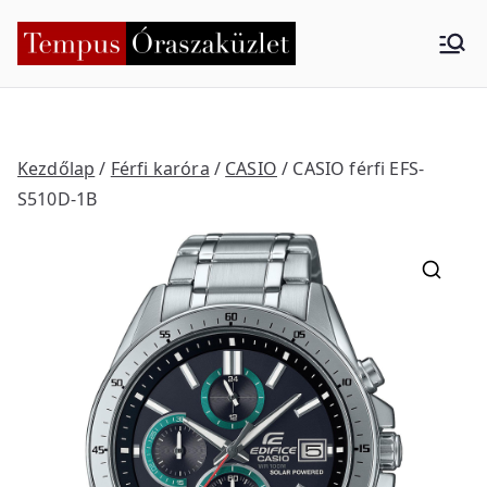
Skip
to
Tempus
Nyíregyháza
content
Órasza
küzlet
Kezdőlap
/
Férfi karóra
/
CASIO
/ CASIO férfi EFS-
S510D-1B