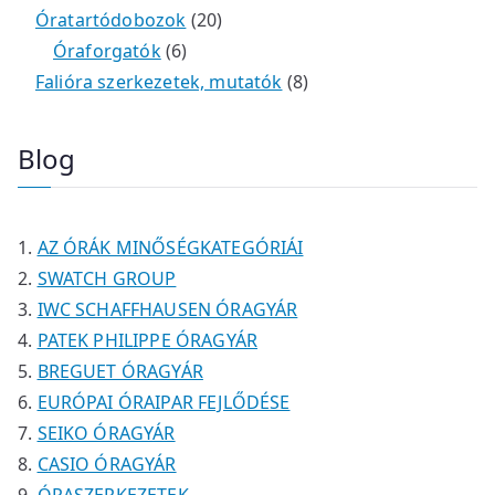
k
m
t
t
r
2
r
0
Óratartódobozok
20
é
e
e
6
m
0
m
t
Óraforgatók
6
k
r
r
t
é
t
é
e
8
Falióra szerkezetek, mutatók
8
m
m
e
k
e
k
r
t
é
é
r
r
m
e
Blog
k
k
m
m
é
r
é
é
k
m
k
k
é
AZ ÓRÁK MINŐSÉGKATEGÓRIÁI
k
SWATCH GROUP
IWC SCHAFFHAUSEN ÓRAGYÁR
PATEK PHILIPPE ÓRAGYÁR
BREGUET ÓRAGYÁR
EURÓPAI ÓRAIPAR FEJLŐDÉSE
SEIKO ÓRAGYÁR
CASIO ÓRAGYÁR