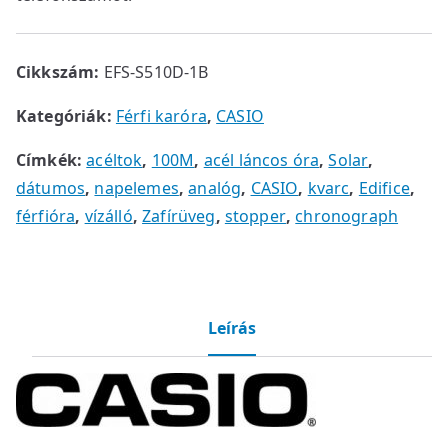
Cikkszám:
EFS-S510D-1B
Kategóriák:
Férfi karóra
,
CASIO
Címkék:
acéltok
,
100M
,
acél láncos óra
,
Solar
,
dátumos
,
napelemes
,
analóg
,
CASIO
,
kvarc
,
Edifice
,
férfióra
,
vízálló
,
Zafírüveg
,
stopper
,
chronograph
Leírás