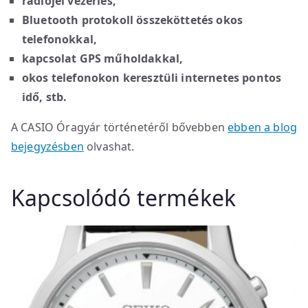
rádiójel vezérlés,
Bluetooth protokoll összeköttetés okos
telefonokkal,
kapcsolat GPS műholdakkal,
okos telefonokon keresztüli internetes pontos
idő, stb.
A CASIO Óragyár történetéről bővebben
ebben a blog
bejegyzésben
olvashat.
Kapcsolódó termékek