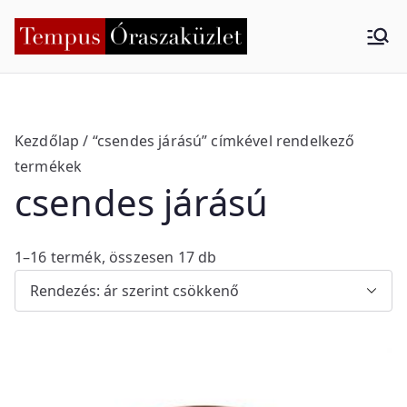
Skip
to
Tempus
Nyíregyháza
content
Órasza
küzlet
Kezdőlap
/ “csendes járású” címkével rendelkező
termékek
csendes járású
S
1–16 termék, összesen 17 db
o
r
t
e
d