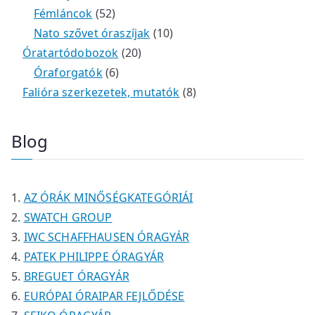
m
e
k
k
4
5
t
é
t
Fémláncok
52
é
r
9
2
e
k
e
1
Nato szővet óraszíjak
10
k
m
t
t
r
2
r
0
Óratartódobozok
20
é
e
e
6
m
0
m
t
Óraforgatók
6
k
r
r
t
é
t
é
e
8
Falióra szerkezetek, mutatók
8
m
m
e
k
e
k
r
t
é
é
r
r
m
e
Blog
k
k
m
m
é
r
é
é
k
m
k
k
é
AZ ÓRÁK MINŐSÉGKATEGÓRIÁI
k
SWATCH GROUP
IWC SCHAFFHAUSEN ÓRAGYÁR
PATEK PHILIPPE ÓRAGYÁR
BREGUET ÓRAGYÁR
EURÓPAI ÓRAIPAR FEJLŐDÉSE