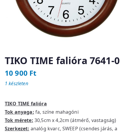
TIKO TIME falióra 7641-0
10 900
Ft
1 készleten
TIKO TIME falióra
Tok anyaga:
fa, színe mahagóni
Tok mérete:
30,5cm x 4,2cm (átmérő, vastagság)
Szerkezet:
analóg kvarc, SWEEP (csendes járás, a