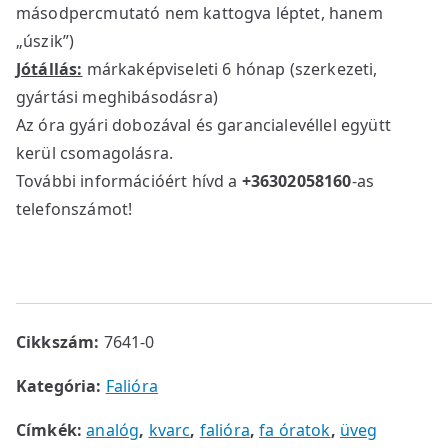
másodpercmutató nem kattogva léptet, hanem
„úszik”)
Jótállás:
márkaképviseleti 6 hónap (szerkezeti,
gyártási meghibásodásra)
Az óra gyári dobozával és garancialevéllel együtt
kerül csomagolásra.
További információért hívd a
+36302058160
-as
telefonszámot!
Cikkszám:
7641-0
Kategória:
Falióra
Címkék:
analóg
,
kvarc
,
falióra
,
fa óratok
,
üveg