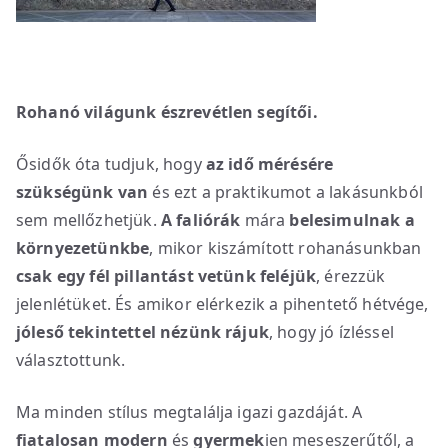
Rohanó világunk észrevétlen segítői.
Ősidők óta tudjuk, hogy
az idő mérésére
szükségünk van
és ezt a praktikumot a lakásunkból
sem mellőzhetjük.
A faliórák
mára
belesimulnak a
környezetünkbe
, mikor kiszámított rohanásunkban
csak egy fél pillantást vetünk feléjük
, érezzük
jelenlétüket. És amikor elérkezik a pihentető hétvége,
jóleső tekintettel nézünk rájuk
, hogy jó ízléssel
választottunk.
Ma minden stílus megtalálja igazi gazdáját. A
fiatalosan
modern
és
gyermek
ien meseszerűtől, a