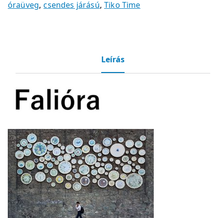
óraüveg
,
csendes járású
,
Tiko Time
Leírás