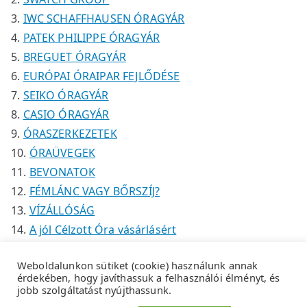
IWC SCHAFFHAUSEN ÓRAGYÁR
PATEK PHILIPPE ÓRAGYÁR
BREGUET ÓRAGYÁR
EURÓPAI ÓRAIPAR FEJLŐDÉSE
SEIKO ÓRAGYÁR
CASIO ÓRAGYÁR
ÓRASZERKEZETEK
ÓRAÜVEGEK
BEVONATOK
FÉMLÁNC VAGY BŐRSZÍJ?
VÍZÁLLÓSÁG
A jól Célzott Óra vásárlásért
Weboldalunkon sütiket (cookie) használunk annak
érdekében, hogy javíthassuk a felhasználói élményt, és
jobb szolgáltatást nyújthassunk.
Copyright © 2026
Tempus Óraszaküzlet
.
Adatkezelési