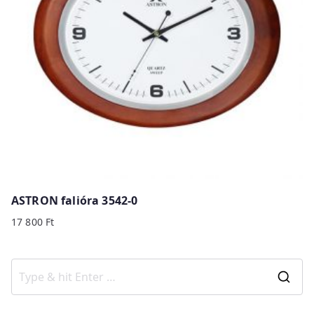
ASTRON falióra 3542-0
17 800
Ft
S
e