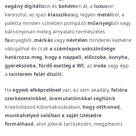
vagány
digitális
on és
bohém
en át, a
luxus
on
keresztül, az igazi
klasszikus
ig, legyen
metál
ból, a
paletta minden színében pompázó
műanyag
ból vagy
bársonyosan meleg árnyalatú természetes
fa
anyagból,
márkás
vagy
névtelen
mindenki kedvére
válogathat és csak
a számlapok sokszínűsége
határozza meg, hogy a nappali, előszoba, konyha,
gyerekszoba, fürdő esetleg a WC
, az
iroda
vagy épp
a
tanterem
falát díszíti.
Ha
egyedi elképzelésed
van, ez sem akadály,
falióra
szerkezeteinkkel, óramutatóinkkal segítünk
kreativitásod kibontakozásában,
hogy
otthonod,
munkahelyed valóban a saját ízlésedre
formálhasd
, ahol jólesik tartózkodni, megpihenni.