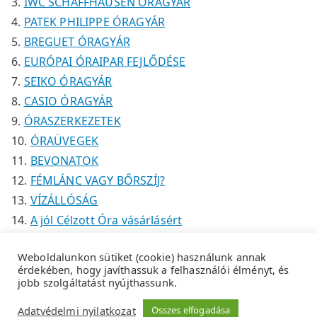
IWC SCHAFFHAUSEN ÓRAGYÁR
PATEK PHILIPPE ÓRAGYÁR
BREGUET ÓRAGYÁR
EURÓPAI ÓRAIPAR FEJLŐDÉSE
SEIKO ÓRAGYÁR
CASIO ÓRAGYÁR
ÓRASZERKEZETEK
ÓRAÜVEGEK
BEVONATOK
FÉMLÁNC VAGY BŐRSZÍJ?
VÍZÁLLÓSÁG
A jól Célzott Óra vásárlásért
Weboldalunkon sütiket (cookie) használunk annak
érdekében, hogy javíthassuk a felhasználói élményt, és
jobb szolgáltatást nyújthassunk.
Copyright © 2026
Tempus Óraszaküzlet
.
Adatkezelési
Adatvédelmi nyilatkozat
Összes elfogadása
tájékoztató