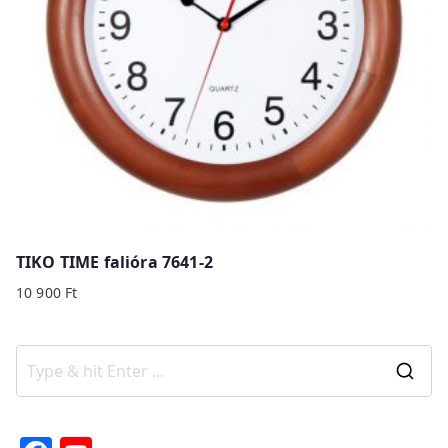
TIKO TIME falióra 7641-2
10 900
Ft
S
e
a