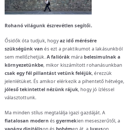
Rohanó világunk észrevétlen segítői.
Ősidők óta tudjuk, hogy
az idő mérésére
szükségünk van
és ezt a praktikumot a lakásunkból
sem mellőzhetjük.
A faliórák
mára
belesimulnak a
környezetünkbe
, mikor kiszámított rohanásunkban
csak egy fél pillantást vetünk feléjük
, érezzük
jelenlétüket. És amikor elérkezik a pihentető hétvége,
jóleső tekintettel nézünk rájuk
, hogy jó ízléssel
választottunk.
Ma minden stílus megtalálja igazi gazdáját. A
fiatalosan
modern
és
gyermek
ien meseszerűtől, a
vagány
digitális
on és
bohém
en át, a
luxus
on