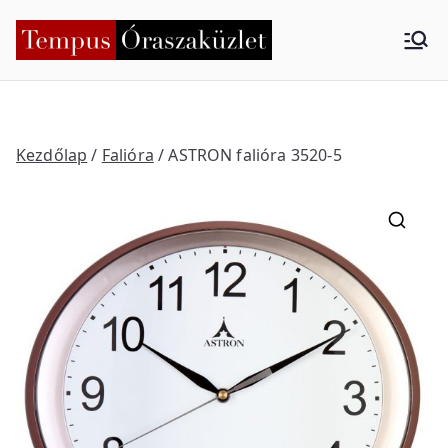
Skip
to
Tempus
Nyíregyháza
content
Órasza
küzlet
Kezdőlap
/
Falióra
/ ASTRON falióra 3520-5