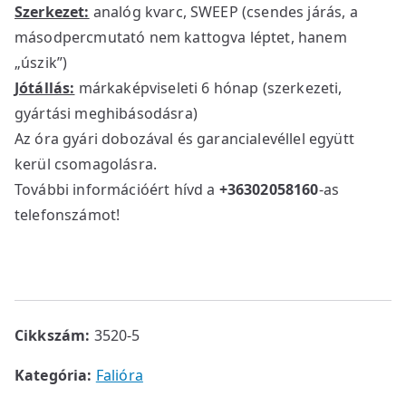
Szerkezet:
analóg kvarc, SWEEP (csendes járás, a
másodpercmutató nem kattogva léptet, hanem
„úszik”)
Jótállás:
márkaképviseleti 6 hónap (szerkezeti,
gyártási meghibásodásra)
Az óra gyári dobozával és garancialevéllel együtt
kerül csomagolásra.
További információért hívd a
+36302058160
-as
telefonszámot!
Cikkszám:
3520-5
Kategória:
Falióra