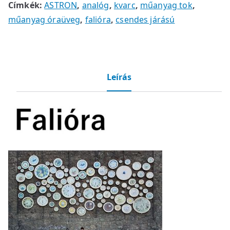
Címkék:
ASTRON
,
analóg
,
kvarc
,
műanyag tok
,
műanyag óraüveg
,
falióra
,
csendes járású
Leírás