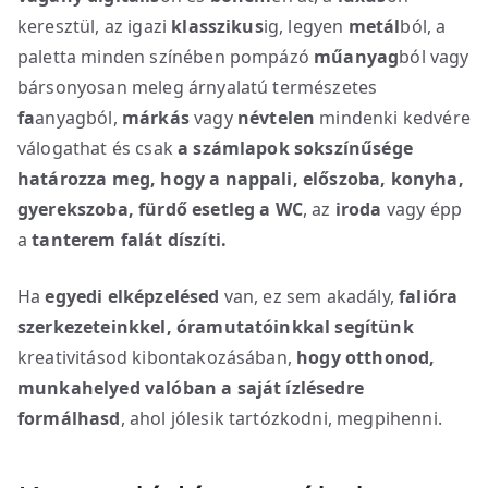
keresztül, az igazi
klasszikus
ig, legyen
metál
ból, a
paletta minden színében pompázó
műanyag
ból vagy
bársonyosan meleg árnyalatú természetes
fa
anyagból,
márkás
vagy
névtelen
mindenki kedvére
válogathat és csak
a számlapok sokszínűsége
határozza meg, hogy a nappali, előszoba, konyha,
gyerekszoba, fürdő esetleg a WC
, az
iroda
vagy épp
a
tanterem
falát díszíti.
Ha
egyedi elképzelésed
van, ez sem akadály,
falióra
szerkezeteinkkel, óramutatóinkkal segítünk
kreativitásod kibontakozásában,
hogy
otthonod,
munkahelyed valóban a saját ízlésedre
formálhasd
, ahol jólesik tartózkodni, megpihenni.