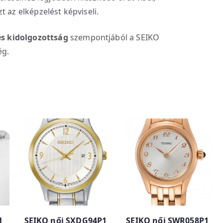
t az elképzelést képviseli.
s kidolgozottság
szempontjából a SEIKO
ég.
1
SEIKO női SXDG94P1
SEIKO női SWR058P1