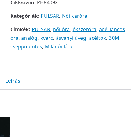
Cikkszám:
PH8409X
Kategóriák:
PULSAR
,
Női karóra
Címkék:
PULSAR
,
női óra
,
ékszeróra
,
acél láncos
óra
,
analóg
,
kvarc
,
ásványi üveg
,
acéltok
,
30M
,
cseppmentes
,
Milánói lánc
Leírás