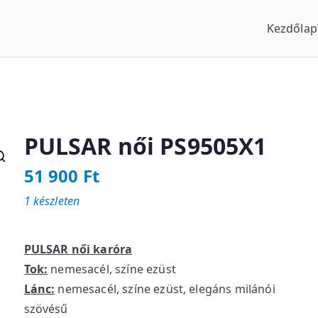
Kezdőlap
us Óraszaküzlet
PULSAR női PS9505X1
51 900
Ft
1 készleten
PULSAR női karóra
Tok:
nemesacél, színe ezüst
Lánc:
nemesacél, színe ezüst, elegáns milánói
szövésű