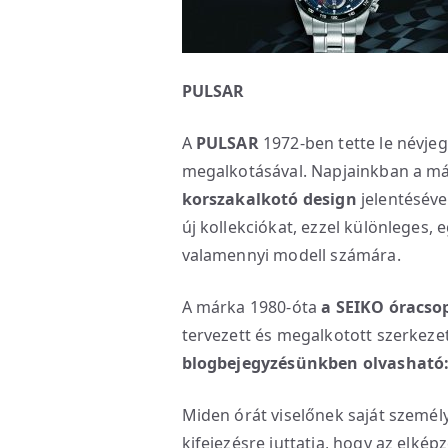
PULSAR
A
PULSAR
1972-ben tette le névjeg
megalkotásával. Napjainkban a má
korszakalkotó design
jelentéséve
új kollekciókat, ezzel különleges,
valamennyi modell számára.
A márka 1980-óta
a SEIKO óracso
tervezett és megalkotott szerkeze
blogbejegyzésünkben olvasható
Miden órát viselőnek saját személy
kifejezésre juttatja, hogy az elkép