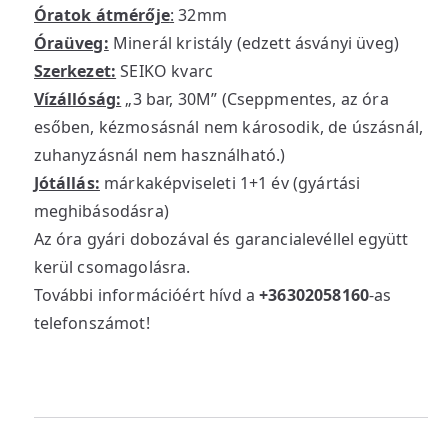
Óratok átmérője
:
32mm
Óraüveg:
Minerál kristály (edzett ásványi üveg)
Szerkezet:
SEIKO kvarc
Vízállóság:
„3 bar, 30M” (Cseppmentes, az óra
esőben, kézmosásnál nem károsodik, de úszásnál,
zuhanyzásnál nem használható.)
Jótállás:
márkaképviseleti 1+1 év (gyártási
meghibásodásra)
Az óra gyári dobozával és garancialevéllel együtt
kerül csomagolásra.
További információért hívd a
+36302058160
-as
telefonszámot!