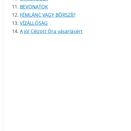
BEVONATOK
FÉMLÁNC VAGY BŐRSZÍJ?
VÍZÁLLÓSÁG
A jól Célzott Óra vásárlásért