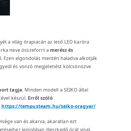
yét a világ órapiacán az leső LED karóra
rka neve összeforrt a
merész és
l. Ezen elgondolás mentén haladva alkotják
 egyedi és vonzó megjelenést kölcsönözve
port tagja
. Minden modell a SEIKO által
tével készül.
Erről szóló
:
https://tempusteam.hu/seiko-oragyar/
isége van és akarva, akaratlan ezt
zeléseihez legjobban illeszkedő órát visel,