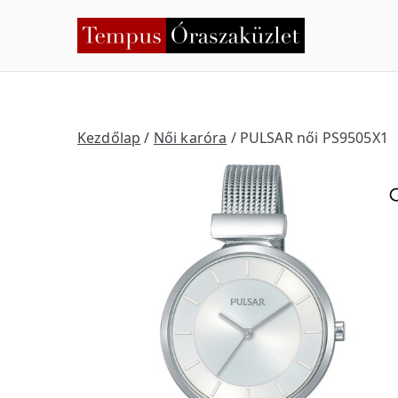
Skip
to
Temp
Nyíregyháza
content
Kezdőlap
/
Női karóra
/ PULSAR női PS9505X1