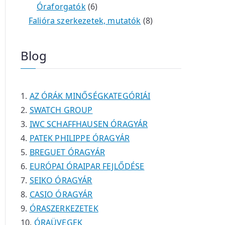
é
t
t
6
r
0
m
m
Óraforgatók
6
k
e
e
t
m
t
é
é
8
Falióra szerkezetek, mutatók
8
r
r
e
é
e
k
k
t
m
m
r
k
r
e
Blog
é
é
m
m
r
k
k
é
é
m
k
k
é
AZ ÓRÁK MINŐSÉGKATEGÓRIÁI
k
SWATCH GROUP
IWC SCHAFFHAUSEN ÓRAGYÁR
PATEK PHILIPPE ÓRAGYÁR
BREGUET ÓRAGYÁR
EURÓPAI ÓRAIPAR FEJLŐDÉSE
SEIKO ÓRAGYÁR
CASIO ÓRAGYÁR
ÓRASZERKEZETEK
ÓRAÜVEGEK