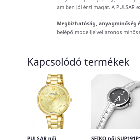
amiben jól érzi magát. A PULSAR ez
Megbízhatóság, anyagminőség é
belépő modelljeivel azonos minős
Kapcsolódó termékek
PULSAR női
SEIKO női SUP191P