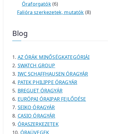
é
e
e
6
m
0
m
t
Óraforgatók
6
k
r
r
t
é
t
é
e
8
Falióra szerkezetek, mutatók
8
m
m
e
k
e
k
r
t
é
é
r
r
m
e
Blog
k
k
m
m
é
r
é
é
k
m
k
k
é
AZ ÓRÁK MINŐSÉGKATEGÓRIÁI
k
SWATCH GROUP
IWC SCHAFFHAUSEN ÓRAGYÁR
PATEK PHILIPPE ÓRAGYÁR
BREGUET ÓRAGYÁR
EURÓPAI ÓRAIPAR FEJLŐDÉSE
SEIKO ÓRAGYÁR
CASIO ÓRAGYÁR
ÓRASZERKEZETEK
ÓRAÜVEGEK