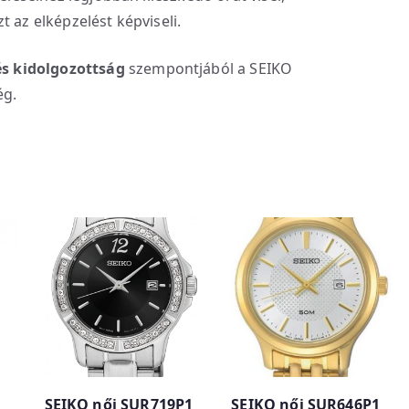
t az elképzelést képviseli.
s kidolgozottság
szempontjából a SEIKO
ég.
SEIKO női SUR719P1
SEIKO női SUR646P1