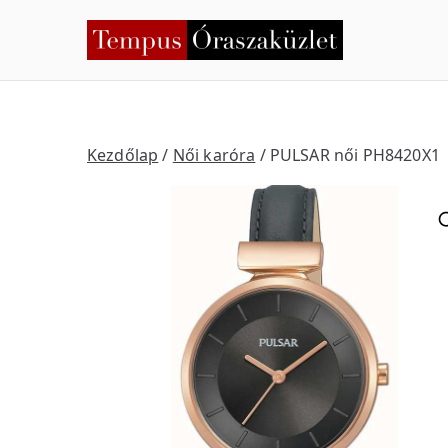
Skip
to
Temp
Nyíregyháza
content
Kezdőlap
/
Női karóra
/ PULSAR női PH8420X1