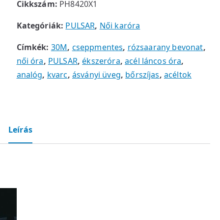
Cikkszám:
PH8420X1
Kategóriák:
PULSAR
,
Női karóra
Címkék:
30M
,
cseppmentes
,
rózsaarany bevonat
,
női óra
,
PULSAR
,
ékszeróra
,
acél láncos óra
,
analóg
,
kvarc
,
ásványi üveg
,
bőrszíjas
,
acéltok
Leírás