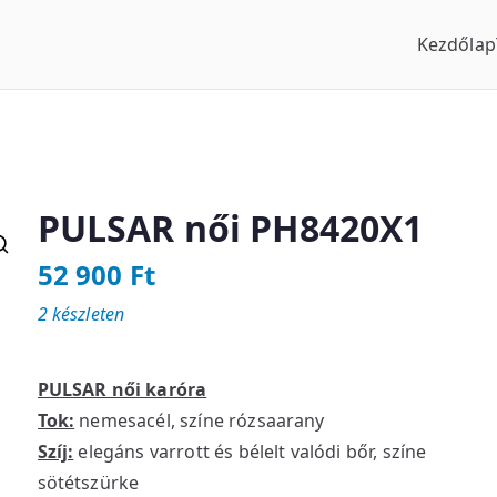
Kezdőlap
us Óraszaküzlet
PULSAR női PH8420X1
52 900
Ft
2 készleten
PULSAR női karóra
Tok:
nemesacél, színe rózsaarany
Szíj:
elegáns varrott és bélelt valódi bőr, színe
sötétszürke