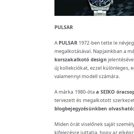
PULSAR
A
PULSAR
1972-ben tette le névjeg
megalkotásával. Napjainkban a má
korszakalkotó design
jelentéséve
új kollekciókat, ezzel különleges,
valamennyi modell számára.
A márka 1980-óta
a SEIKO óracso
tervezett és megalkotott szerkeze
blogbejegyzésünkben olvasható
Miden órát viselőnek saját személy
kifejezésre juttatja, hogy az elkép