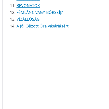
BEVONATOK
FÉMLÁNC VAGY BŐRSZÍJ?
VÍZÁLLÓSÁG
A jól Célzott Óra vásárlásért