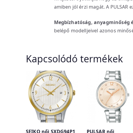
amiben jól érzi magát. A PULSAR ez
Megbízhatóság, anyagminőség é
belépő modelljeivel azonos minős
Kapcsolódó termékek
SEIKO női SXDG94P1
PULSAR női