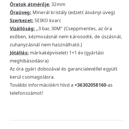
Óratok átmérője
:
32mm
Óraüveg:
Minerál kristály (edzett ásványi üveg)
Szerkezet:
SEIKO kvarc
Vízállóság:
„3 bar, 30M” (Cseppmentes, az óra
esőben, kézmosásnál nem károsodik, de úszásnál,
zuhanyzásnál nem használható.)
Jótállás:
márkaképviseleti 1+1 év (gyártási
meghibásodásra)
Az óra gyári dobozával és garancialevéllel együtt
kerül csomagolásra.
További információért hívd a
+36302058160
-as
telefonszámot!