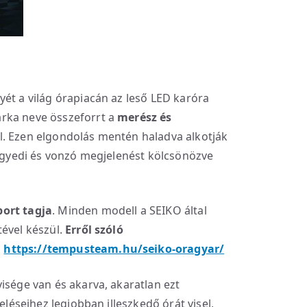
yét a világ órapiacán az leső LED karóra
rka neve összeforrt a
merész és
l. Ezen elgondolás mentén haladva alkotják
 egyedi és vonzó megjelenést kölcsönözve
port tagja
. Minden modell a SEIKO által
tével készül.
Erről szóló
:
https://tempusteam.hu/seiko-oragyar/
isége van és akarva, akaratlan ezt
zeléseihez legjobban illeszkedő órát visel,