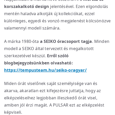
korszakalkotó design
jelentésével. Ezen elgondolás
mentén haladva alkotják új kollekciókat, ezzel
különleges, egyedi és vonzó megjelenést kölcsönözve
valamennyi modell számára.
A márka 1980-óta
a SEIKO óracsoport tagja
. Minden
modell a SEIKO által tervezett és megalkotott
szerkezetével készül.
Erről szóló
blogbejegyzésünkben olvasható:
https://tempusteam.hu/seiko-oragyar/
Miden órát viselőnek saját személyisége van és
akarva, akaratlan ezt kifejezésre juttatja, hogy az
elképzeléseihez legjobban illeszkedő órát visel,
amiben jól érzi magát. A PULSAR ezt az elképzelést
képviseli.