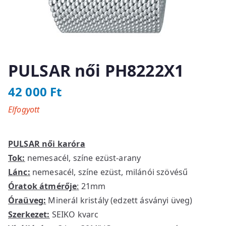
PULSAR női PH8222X1
42 000
Ft
Elfogyott
PULSAR női karóra
Tok:
nemesacél, színe ezüst-arany
Lánc:
nemesacél, színe ezüst, milánói szövésű
Óratok átmérője
:
21mm
Óraüveg:
Minerál kristály (edzett ásványi üveg)
Szerkezet:
SEIKO kvarc