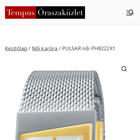
Skip
to
Tempus
Nyíregyháza
content
Órasza
küzlet
Kezdőlap
/
Női karóra
/ PULSAR női PH8222X1