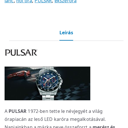
lánc
,
női óra
,
PULSAR
,
ékszeróra
Leírás
A
PULSAR
1972-ben tette le névjegyét a világ
órapiacán az leső LED karóra megalkotásával.
Napjainkban a márka neve összeforrt a
merész és