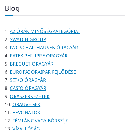
m
m
r
k
r
e
Blog
é
é
m
m
r
k
k
é
é
m
k
k
é
AZ ÓRÁK MINŐSÉGKATEGÓRIÁI
k
SWATCH GROUP
IWC SCHAFFHAUSEN ÓRAGYÁR
PATEK PHILIPPE ÓRAGYÁR
BREGUET ÓRAGYÁR
EURÓPAI ÓRAIPAR FEJLŐDÉSE
SEIKO ÓRAGYÁR
CASIO ÓRAGYÁR
ÓRASZERKEZETEK
ÓRAÜVEGEK
BEVONATOK
FÉMLÁNC VAGY BŐRSZÍJ?
VÍZÁLLÓSÁG