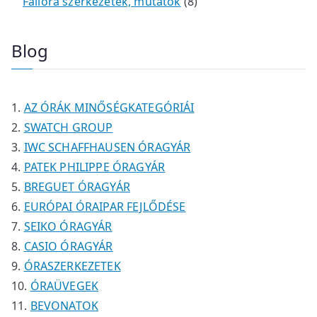
k
e
e
t
m
t
é
é
8
Falióra szerkezetek, mutatók
8
r
r
e
é
e
k
k
t
m
m
r
k
r
e
Blog
é
é
m
m
r
k
k
é
é
m
k
k
é
AZ ÓRÁK MINŐSÉGKATEGÓRIÁI
k
SWATCH GROUP
IWC SCHAFFHAUSEN ÓRAGYÁR
PATEK PHILIPPE ÓRAGYÁR
BREGUET ÓRAGYÁR
EURÓPAI ÓRAIPAR FEJLŐDÉSE
SEIKO ÓRAGYÁR
CASIO ÓRAGYÁR
ÓRASZERKEZETEK
ÓRAÜVEGEK
BEVONATOK