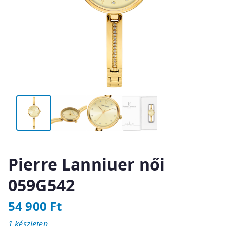
Pierre Lanniuer női
059G542
54 900
Ft
1 készleten