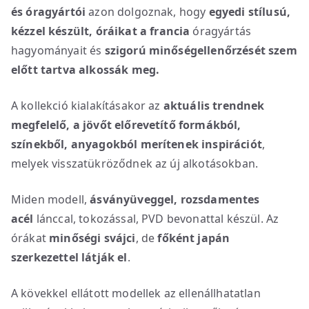
és óragyártói
azon dolgoznak, hogy
egyedi stílusú,
kézzel készült, óráikat
a
francia
óragyártás
hagyományait és
szigorú minőségellenőrzését szem
előtt tartva alkossák meg.
A kollekció kialakításakor az
aktuális trendnek
megfelelő, a jövőt előrevetítő formákból,
színekből, anyagokból merítenek inspirációt
,
melyek visszatükröződnek az új alkotásokban.
Miden modell,
ásványüveggel, rozsdamentes
acél
lánccal, tokozással, PVD bevonattal készül. Az
órákat
minőségi svájci
, de
főként japán
szerkezettel látják el
.
A kövekkel ellátott modellek az ellenállhatatlan