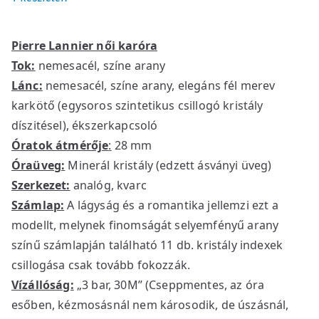
Pierre Lannier női karóra
Tok:
nemesacél, színe arany
Lánc:
nemesacél, színe arany, elegáns fél merev
karkötő (egysoros szintetikus csillogó kristály
díszitésel), ékszerkapcsoló
Óratok átmérője
:
28 mm
Óraüveg:
Minerál kristály (edzett ásványi üveg)
Szerkezet:
analóg, kvarc
Számlap:
A lágyság és a romantika jellemzi ezt a
modellt, melynek finomságát selyemfényű arany
színű számlapján található 11 db. kristály indexek
csillogása csak tovább fokozzák.
Vízállóság:
„3 bar, 30M” (Cseppmentes, az óra
esőben, kézmosásnál nem károsodik, de úszásnál,