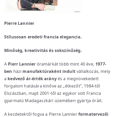
Pierre Lannier
Stílusosan eredeti francia elegancia.
Minőség, kreativitás és sokszínűség.
A
Pierr Lannier
óramárkát több mint 40 éve,
1977-
ben
házi
manufaktúraként indult
vállalkozás, mely
a
kedvező ár-érték arány
és a megnövekedett
forgalom hatására kinőve az „étkezőt”, 1984-től
Elszászban, majd 2001-től az egykor volt Francia
gyarmatú Madagaszkári üzemében gyártja óráit.
A kezdetektől fogva a Pierre Lannier
formatervezői