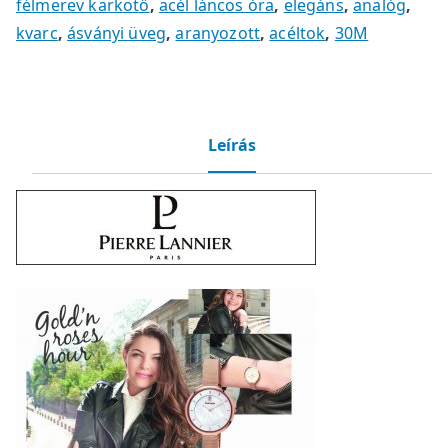
félmerev karkötő
,
acél láncos óra
,
elegáns
,
analóg
,
kvarc
,
ásványi üveg
,
aranyozott
,
acéltok
,
30M
Leírás