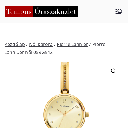
Skip
to
Tempus
Nyíregyháza
content
Órasza
küzlet
Kezdőlap
/
Női karóra
/
Pierre Lannier
/ Pierre
Lanniuer női 059G542