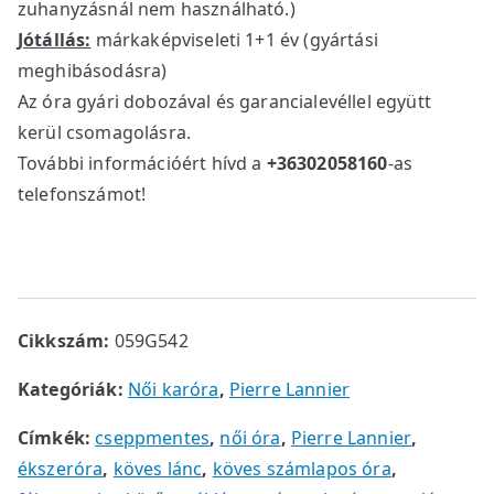
zuhanyzásnál nem használható.)
Jótállás:
márkaképviseleti 1+1 év (gyártási
meghibásodásra)
Az óra gyári dobozával és garancialevéllel együtt
kerül csomagolásra.
További információért hívd a
+36302058160
-as
telefonszámot!
Cikkszám:
059G542
Kategóriák:
Női karóra
,
Pierre Lannier
Címkék:
cseppmentes
,
női óra
,
Pierre Lannier
,
ékszeróra
,
köves lánc
,
köves számlapos óra
,