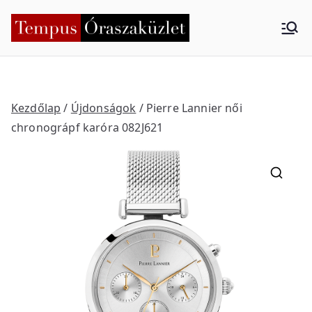
Skip
to
Tempus
Nyíregyháza
content
Órasza
küzlet
Kezdőlap
/
Újdonságok
/ Pierre Lannier női
chronográpf karóra 082J621