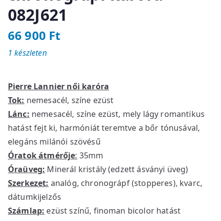
082J621
66 900
Ft
1 készleten
Pierre Lannier női karóra
Tok:
nemesacél, színe ezüst
Lánc:
nemesacél, színe ezüst, mely lágy romantikus
hatást fejt ki, harmóniát teremtve a bőr tónusával,
elegáns milánói szövésű
Óratok átmérője
:
35mm
Óraüveg:
Minerál kristály (edzett ásványi üveg)
Szerkezet:
analóg, chronográpf (stopperes), kvarc,
dátumkijelzős
Számlap:
ezüst színű, finoman bicolor hatást