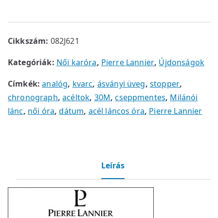
Cikkszám:
082J621
Kategóriák:
Női karóra
,
Pierre Lannier
,
Újdonságok
Címkék:
analóg
,
kvarc
,
ásványi üveg
,
stopper
,
chronograph
,
acéltok
,
30M
,
cseppmentes
,
Milánói
lánc
,
női óra
,
dátum
,
acél láncos óra
,
Pierre Lannier
Leírás