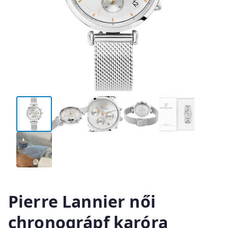
Pierre Lannier női
chronográpf karóra