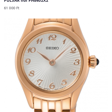
PULSAR női PH8402X2
61 000
Ft