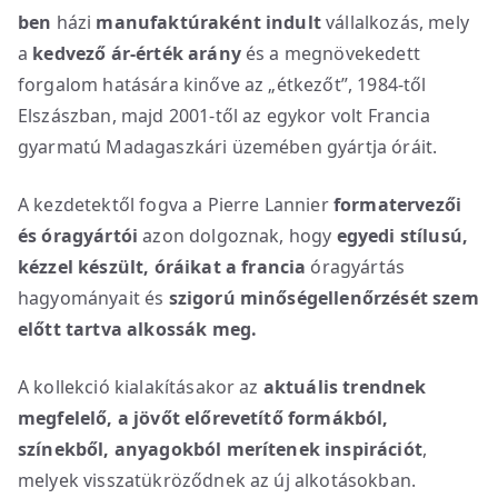
ben
házi
manufaktúraként indult
vállalkozás, mely
a
kedvező ár-érték arány
és a megnövekedett
forgalom hatására kinőve az „étkezőt”, 1984-től
Elszászban, majd 2001-től az egykor volt Francia
gyarmatú Madagaszkári üzemében gyártja óráit.
A kezdetektől fogva a Pierre Lannier
formatervezői
és óragyártói
azon dolgoznak, hogy
egyedi stílusú,
kézzel készült, óráikat
a
francia
óragyártás
hagyományait és
szigorú minőségellenőrzését szem
előtt tartva alkossák meg.
A kollekció kialakításakor az
aktuális trendnek
megfelelő, a jövőt előrevetítő formákból,
színekből, anyagokból merítenek inspirációt
,
melyek visszatükröződnek az új alkotásokban.