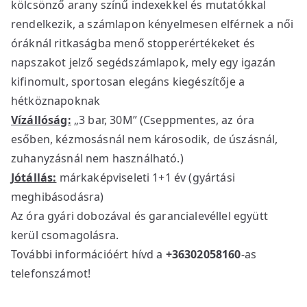
kölcsönző arany színű indexekkel és mutatókkal
rendelkezik, a számlapon kényelmesen elférnek a női
óráknál ritkaságba menő stopperértékeket és
napszakot jelző segédszámlapok, mely egy igazán
kifinomult, sportosan elegáns kiegészítője a
hétköznapoknak
Vízállóság:
„3 bar, 30M” (Cseppmentes, az óra
esőben, kézmosásnál nem károsodik, de úszásnál,
zuhanyzásnál nem használható.)
Jótállás:
márkaképviseleti 1+1 év (gyártási
meghibásodásra)
Az óra gyári dobozával és garancialevéllel együtt
kerül csomagolásra.
További információért hívd a
+36302058160
-as
telefonszámot!