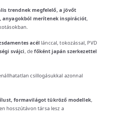
lis trendnek megfelelő, a jövőt
l, anyagokból merítenek inspirációt
,
lkotásokban.
zsdamentes acél
lánccal, tokozással, PVD
égi svájci
, de
főként japán szerkezettel
enállhatatlan csillogásukkal azonnal
stílust, formavilágot tükröző modellek
,
en hosszútávon társa lesz a