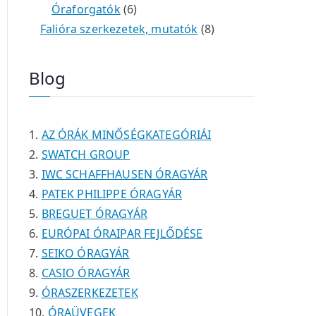
é
t
t
6
r
0
m
m
Óraforgatók
6
k
e
e
t
m
t
é
é
8
Falióra szerkezetek, mutatók
8
r
r
e
é
e
k
k
t
m
m
r
k
r
e
Blog
é
é
m
m
r
k
k
é
é
m
k
k
é
AZ ÓRÁK MINŐSÉGKATEGÓRIÁI
k
SWATCH GROUP
IWC SCHAFFHAUSEN ÓRAGYÁR
PATEK PHILIPPE ÓRAGYÁR
BREGUET ÓRAGYÁR
EURÓPAI ÓRAIPAR FEJLŐDÉSE
SEIKO ÓRAGYÁR
CASIO ÓRAGYÁR
ÓRASZERKEZETEK
ÓRAÜVEGEK