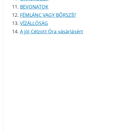
BEVONATOK
FÉMLÁNC VAGY BŐRSZÍJ?
VÍZÁLLÓSÁG
A jól Célzott Óra vásárlásért