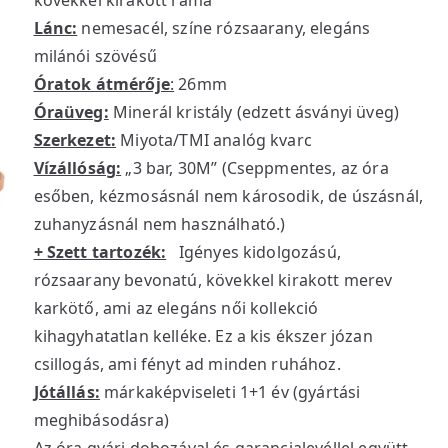
kövekkel kirakott ráma
Lánc:
nemesacél, színe rózsaarany, elegáns
milánói szövésű
Óratok átmérője
:
26mm
Óraüveg:
Minerál kristály (edzett ásványi üveg)
Szerkezet:
Miyota/TMI analóg kvarc
Vízállóság:
„3 bar, 30M” (Cseppmentes, az óra
esőben, kézmosásnál nem károsodik, de úszásnál,
zuhanyzásnál nem használható.)
+ Szett tartozék:
Igényes kidolgozású,
rózsaarany bevonatú, kövekkel kirakott merev
karkötő, ami az elegáns női kollekció
kihagyhatatlan kelléke. Ez a kis ékszer józan
csillogás, ami fényt ad minden ruhához.
Jótállás:
márkaképviseleti 1+1 év (gyártási
meghibásodásra)