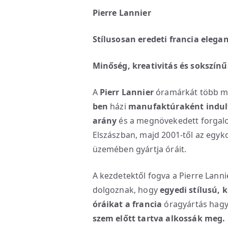
Pierre Lannier
Stílusosan eredeti francia elegan
Minőség, kreativitás és sokszínű
A
Pierr Lannier
óramárkát több mi
ben
házi
manufaktúraként indul
arány
és a megnövekedett forgalom
Elszászban, majd 2001-től az egyk
üzemében gyártja óráit.
A kezdetektől fogva a Pierre Lann
dolgoznak, hogy
egyedi stílusú, k
óráikat
a
francia
óragyártás hag
szem előtt tartva alkossák meg.