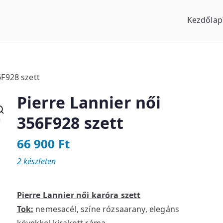
Kezdőlap
us Óraszaküzlet
6F928 szett
Pierre Lannier női
356F928 szett
66 900
Ft
2 készleten
Pierre Lannier női karóra szett
Tok:
nemesacél, színe rózsaarany, elegáns