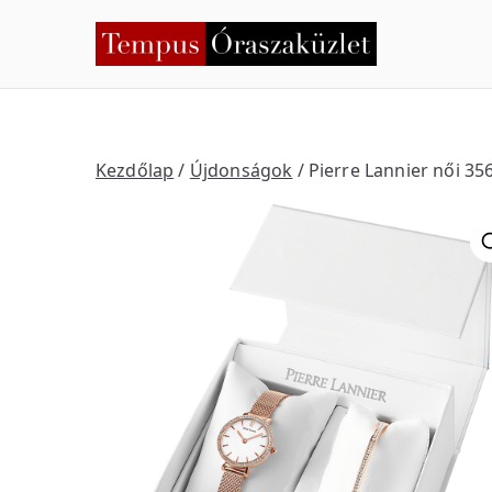
Skip
to
Temp
Nyíregyháza
content
Kezdőlap
/
Újdonságok
/ Pierre Lannier női 35