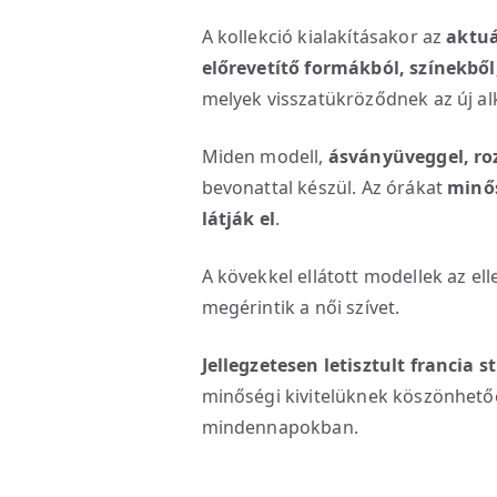
A kollekció kialakításakor az
aktuá
előrevetítő formákból, színekbő
melyek visszatükröződnek az új a
Miden modell,
ásványüveggel, ro
bevonattal készül. Az órákat
minős
látják el
.
A kövekkel ellátott modellek az ell
megérintik a női szívet.
Jellegzetesen letisztult francia 
minőségi kivitelüknek köszönhető
mindennapokban.