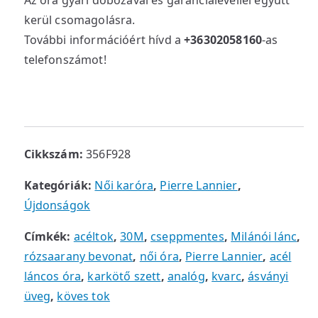
Az óra gyári dobozával és garancialevéllel együtt
kerül csomagolásra.
További információért hívd a
+36302058160
-as
telefonszámot!
Cikkszám:
356F928
Kategóriák:
Női karóra
,
Pierre Lannier
,
Újdonságok
Címkék:
acéltok
,
30M
,
cseppmentes
,
Milánói lánc
,
rózsaarany bevonat
,
női óra
,
Pierre Lannier
,
acél
láncos óra
,
karkötő szett
,
analóg
,
kvarc
,
ásványi
üveg
,
köves tok