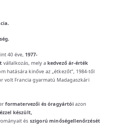
cia.
ség.
nt 40 éve,
1977-
t
vállalkozás, mely a
kedvező ár-érték
 hatására kinőve az „étkezőt”, 1984-től
or volt Francia gyarmatú Madagaszkári
ier
formatervezői és óragyártói
azon
ézzel készült,
yományait és
szigorú minőségellenőrzését