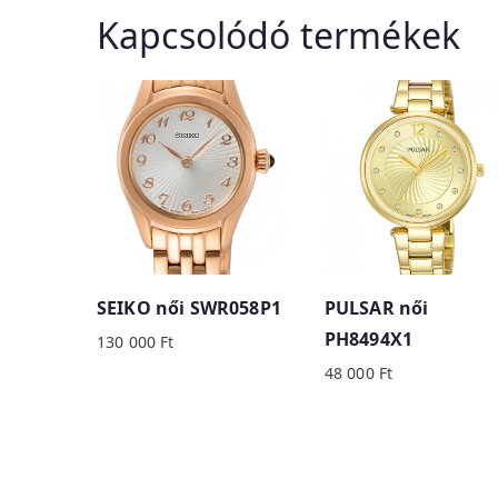
Kapcsolódó termékek
SEIKO női SWR058P1
PULSAR női
PH8494X1
130 000
Ft
48 000
Ft