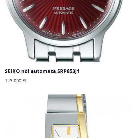
SEIKO női automata SRP853J1
145 000
Ft