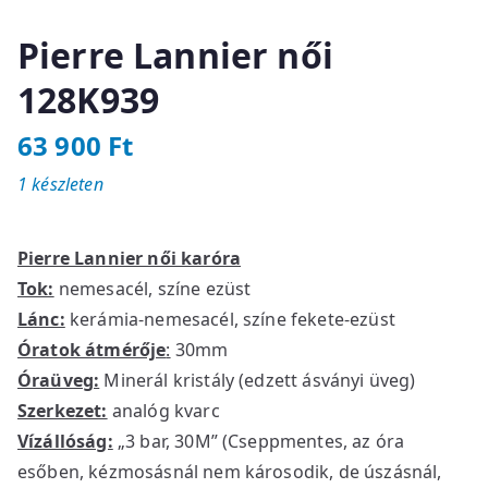
Pierre Lannier női
128K939
63 900
Ft
1 készleten
Pierre Lannier női karóra
Tok:
nemesacél, színe ezüst
Lánc:
kerámia-nemesacél, színe fekete-ezüst
Óratok átmérője
:
30mm
Óraüveg:
Minerál kristály (edzett ásványi üveg)
Szerkezet:
analóg kvarc
Vízállóság:
„3 bar, 30M” (Cseppmentes, az óra
esőben, kézmosásnál nem károsodik, de úszásnál,