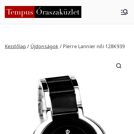
Skip
to
Tempus
Nyíregyháza
content
Órasza
küzlet
Kezdőlap
/
Újdonságok
/ Pierre Lannier női 128K939