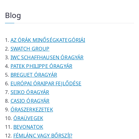
m
m
e
k
e
k
r
t
é
é
r
r
m
e
Blog
k
k
m
m
é
r
é
é
k
m
k
k
é
AZ ÓRÁK MINŐSÉGKATEGÓRIÁI
k
SWATCH GROUP
IWC SCHAFFHAUSEN ÓRAGYÁR
PATEK PHILIPPE ÓRAGYÁR
BREGUET ÓRAGYÁR
EURÓPAI ÓRAIPAR FEJLŐDÉSE
SEIKO ÓRAGYÁR
CASIO ÓRAGYÁR
ÓRASZERKEZETEK
ÓRAÜVEGEK
BEVONATOK
FÉMLÁNC VAGY BŐRSZÍJ?