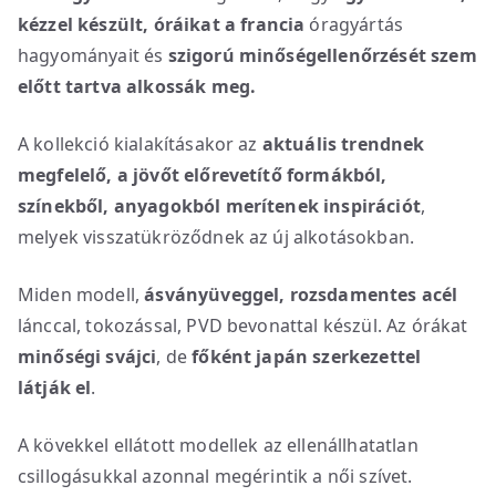
kézzel készült, óráikat
a
francia
óragyártás
hagyományait és
szigorú minőségellenőrzését szem
előtt tartva alkossák meg.
A kollekció kialakításakor az
aktuális trendnek
megfelelő, a jövőt előrevetítő formákból,
színekből, anyagokból merítenek inspirációt
,
melyek visszatükröződnek az új alkotásokban.
Miden modell,
ásványüveggel, rozsdamentes acél
lánccal, tokozással, PVD bevonattal készül. Az órákat
minőségi svájci
, de
főként japán szerkezettel
látják el
.
A kövekkel ellátott modellek az ellenállhatatlan
csillogásukkal azonnal megérintik a női szívet.