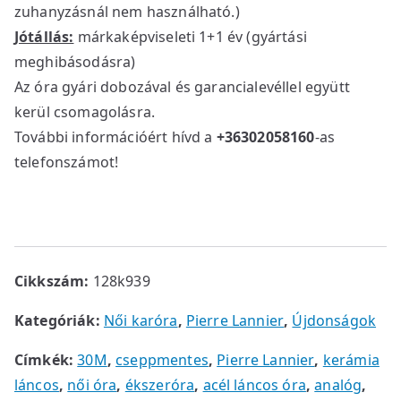
zuhanyzásnál nem használható.)
Jótállás:
márkaképviseleti 1+1 év (gyártási
meghibásodásra)
Az óra gyári dobozával és garancialevéllel együtt
kerül csomagolásra.
További információért hívd a
+36302058160
-as
telefonszámot!
Cikkszám:
128k939
Kategóriák:
Női karóra
,
Pierre Lannier
,
Újdonságok
Címkék:
30M
,
cseppmentes
,
Pierre Lannier
,
kerámia
láncos
,
női óra
,
ékszeróra
,
acél láncos óra
,
analóg
,