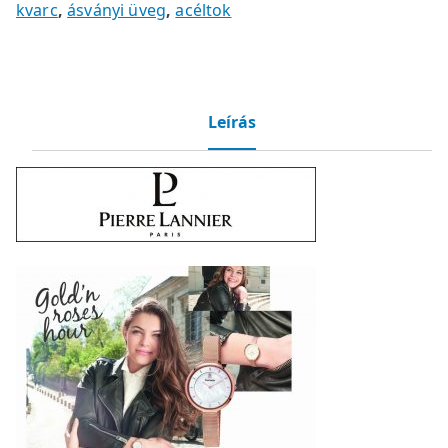
kvarc
,
ásványi üveg
,
acéltok
Leírás