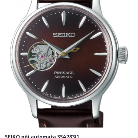
SEIKO női automata SSA783J1