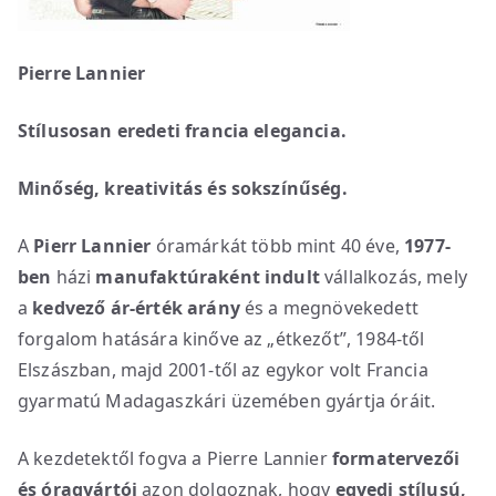
Pierre Lannier
Stílusosan eredeti francia elegancia.
Minőség, kreativitás és sokszínűség.
A
Pierr Lannier
óramárkát több mint 40 éve,
1977-
ben
házi
manufaktúraként indult
vállalkozás, mely
a
kedvező ár-érték arány
és a megnövekedett
forgalom hatására kinőve az „étkezőt”, 1984-től
Elszászban, majd 2001-től az egykor volt Francia
gyarmatú Madagaszkári üzemében gyártja óráit.
A kezdetektől fogva a Pierre Lannier
formatervezői
és óragyártói
azon dolgoznak, hogy
egyedi stílusú,