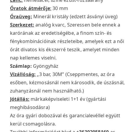
Lánc:
nemesacél, színe ezüst-rózsaarany
Óratok átmérője
:
30 mm
Óraüveg:
Minerál kristály (edzett ásványi üveg)
Szerkezet:
analóg kvarc, Szeressen bele ennek a
karórának az eredetiségébe, a finom szín- és
fénykombinációinak részleteibe, amelyek ezt a női
órát divatos kis ékszerré teszik, amelyet minden
nap kellemes viselni.
Számlap:
Gyöngyház
Vízállóság:
„3 bar, 30M” (Cseppmentes, az óra
esőben, kézmosásnál nem károsodik, de úszásnál,
zuhanyzásnál nem használható.)
Jótállás:
márkaképviseleti 1+1 év (gyártási
meghibásodásra)
Az óra gyári dobozával és garancialevéllel együtt
kerül csomagolásra.