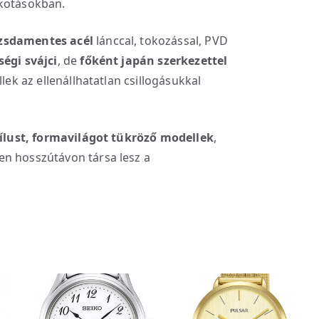
lkotásokban.
zsdamentes acél
lánccal, tokozással, PVD
égi svájci
, de
főként japán szerkezettel
llek az ellenállhatatlan csillogásukkal
stílust, formavilágot tükröző modellek
,
en hosszútávon társa lesz a