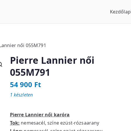
Kezdőlap
us Óraszaküzlet
 Lannier női 055M791
Pierre Lannier női
055M791
54 900
Ft
1 készleten
Pierre Lannier női karóra
Tok:
nemesacél, színe ezüst-rózsaarany