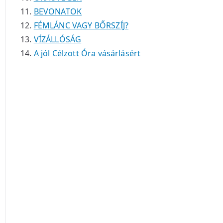
BEVONATOK
FÉMLÁNC VAGY BŐRSZÍJ?
VÍZÁLLÓSÁG
A jól Célzott Óra vásárlásért