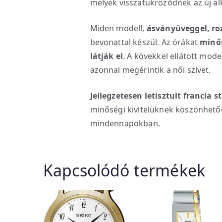
melyek visszatükröződnek az új a
Miden modell,
ásványüveggel, ro
bevonattal készül. Az órákat
minős
látják el
. A kövekkel ellátott mode
azonnal megérintik a női szívet.
Jellegzetesen letisztult francia 
minőségi kivitelüknek köszönhető
mindennapokban.
Kapcsolódó termékek