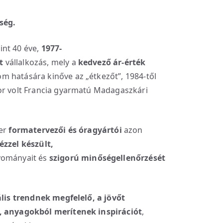
ség.
nt 40 éve,
1977-
t
vállalkozás, mely a
kedvező ár-érték
 hatására kinőve az „étkezőt”, 1984-től
or volt Francia gyarmatú Madagaszkári
ier
formatervezői és óragyártói
azon
ézzel készült,
yományait és
szigorú minőségellenőrzését
lis trendnek megfelelő, a jövőt
l, anyagokból merítenek inspirációt
,