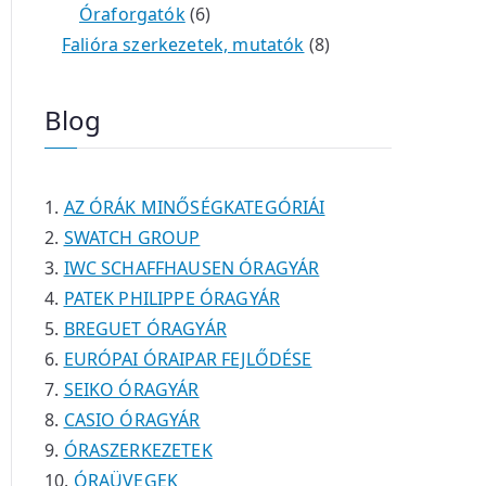
é
t
t
6
r
0
m
m
Óraforgatók
6
k
e
e
t
m
t
é
é
8
Falióra szerkezetek, mutatók
8
r
r
e
é
e
k
k
t
m
m
r
k
r
e
Blog
é
é
m
m
r
k
k
é
é
m
k
k
é
AZ ÓRÁK MINŐSÉGKATEGÓRIÁI
k
SWATCH GROUP
IWC SCHAFFHAUSEN ÓRAGYÁR
PATEK PHILIPPE ÓRAGYÁR
BREGUET ÓRAGYÁR
EURÓPAI ÓRAIPAR FEJLŐDÉSE
SEIKO ÓRAGYÁR
CASIO ÓRAGYÁR
ÓRASZERKEZETEK
ÓRAÜVEGEK