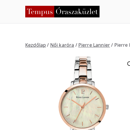
Skip
to
Temp
Nyíregyháza
content
Kezdőlap
/
Női karóra
/
Pierre Lannier
/ Pierre