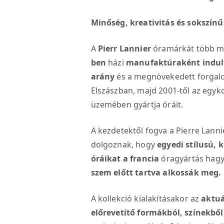
Minőség, kreativitás és sokszínű
A
Pierr Lannier
óramárkát több mi
ben
házi
manufaktúraként indul
arány
és a megnövekedett forgalom
Elszászban, majd 2001-től az egyk
üzemében gyártja óráit.
A kezdetektől fogva a Pierre Lann
dolgoznak, hogy
egyedi stílusú, k
óráikat
a
francia
óragyártás hag
szem előtt tartva alkossák meg.
A kollekció kialakításakor az
aktuá
előrevetítő formákból, színekbő