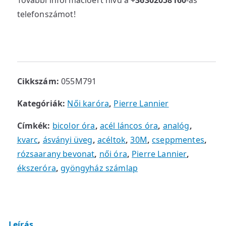
További információért hívd a
+36302058160
-as
telefonszámot!
Cikkszám:
055M791
Kategóriák:
Női karóra
,
Pierre Lannier
Címkék:
bicolor óra
,
acél láncos óra
,
analóg
,
kvarc
,
ásványi üveg
,
acéltok
,
30M
,
cseppmentes
,
rózsaarany bevonat
,
női óra
,
Pierre Lannier
,
ékszeróra
,
gyöngyház számlap
Leírás