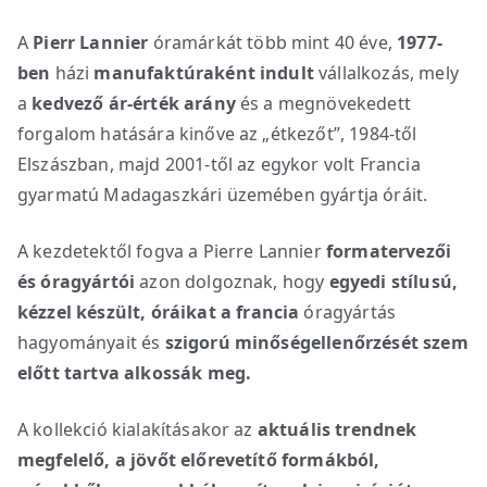
A
Pierr Lannier
óramárkát több mint 40 éve,
1977-
ben
házi
manufaktúraként indult
vállalkozás, mely
a
kedvező ár-érték arány
és a megnövekedett
forgalom hatására kinőve az „étkezőt”, 1984-től
Elszászban, majd 2001-től az egykor volt Francia
gyarmatú Madagaszkári üzemében gyártja óráit.
A kezdetektől fogva a Pierre Lannier
formatervezői
és óragyártói
azon dolgoznak, hogy
egyedi stílusú,
kézzel készült, óráikat
a
francia
óragyártás
hagyományait és
szigorú minőségellenőrzését szem
előtt tartva alkossák meg.
A kollekció kialakításakor az
aktuális trendnek
megfelelő, a jövőt előrevetítő formákból,