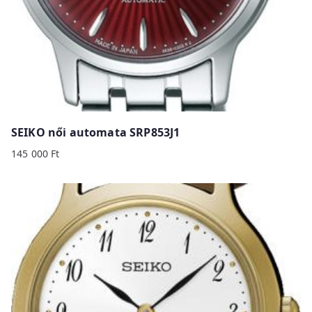
SEIKO női automata SRP853J1
145 000
Ft