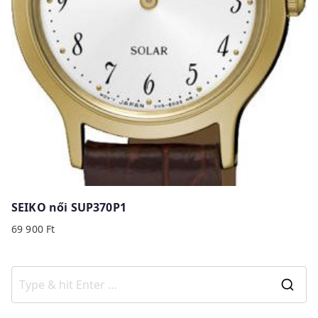
SEIKO női SUP370P1
69 900
Ft
S
e