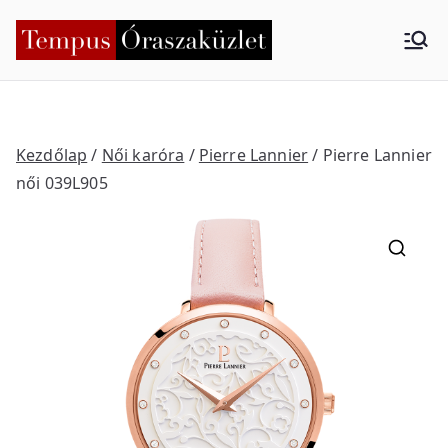
Skip
to
Tempus
Nyíregyháza
content
Órasza
küzlet
Kezdőlap
/
Női karóra
/
Pierre Lannier
/ Pierre Lannier
női 039L905