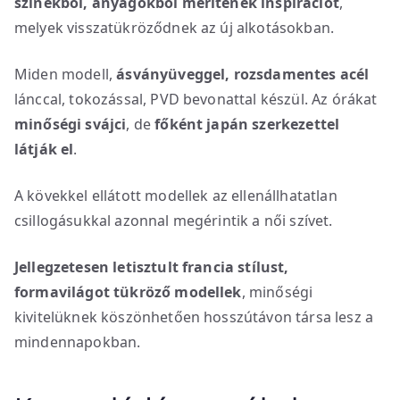
színekből, anyagokból merítenek inspirációt
,
melyek visszatükröződnek az új alkotásokban.
Miden modell,
ásványüveggel, rozsdamentes acél
lánccal, tokozással, PVD bevonattal készül. Az órákat
minőségi svájci
, de
főként japán szerkezettel
látják el
.
A kövekkel ellátott modellek az ellenállhatatlan
csillogásukkal azonnal megérintik a női szívet.
Jellegzetesen letisztult francia stílust,
formavilágot tükröző modellek
, minőségi
kivitelüknek köszönhetően hosszútávon társa lesz a
mindennapokban.