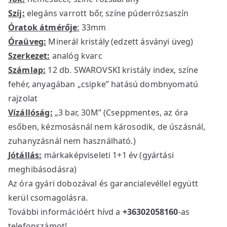
Szíj:
elegáns varrott bőr, színe púderrózsaszín
Óratok átmérője
:
33mm
Óraüveg:
Minerál kristály (edzett ásványi üveg)
Szerkezet:
analóg kvarc
Számlap:
12 db. SWAROVSKI kristály index, színe
fehér, anyagában „csipke” hatású dombnyomatú
rajzolat
Vízállóság:
„3 bar, 30M” (Cseppmentes, az óra
esőben, kézmosásnál nem károsodik, de úszásnál,
zuhanyzásnál nem használható.)
Jótállás:
márkaképviseleti 1+1 év (gyártási
meghibásodásra)
Az óra gyári dobozával és garancialevéllel együtt
kerül csomagolásra.
További információért hívd a
+36302058160
-as
telefonszámot!