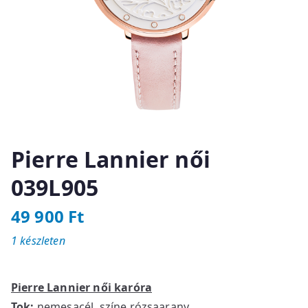
Pierre Lannier női
039L905
49 900
Ft
1 készleten
Pierre Lannier női karóra
Tok:
nemesacél, színe rózsaarany