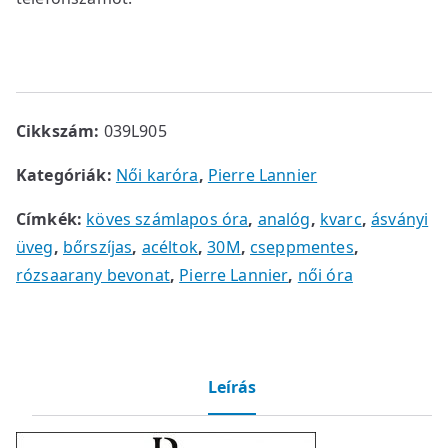
Cikkszám:
039L905
Kategóriák:
Női karóra
,
Pierre Lannier
Címkék:
köves számlapos óra
,
analóg
,
kvarc
,
ásványi
üveg
,
bőrszíjas
,
acéltok
,
30M
,
cseppmentes
,
rózsaarany bevonat
,
Pierre Lannier
,
női óra
Leírás