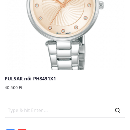
PULSAR női PH8491X1
40 500
Ft
S
e