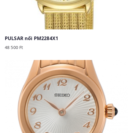
PULSAR női PM2284X1
48 500
Ft