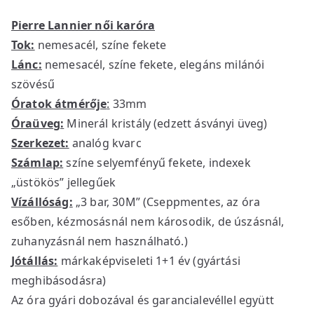
Pierre Lannier női karóra
Tok:
nemesacél, színe fekete
Lánc:
nemesacél, színe fekete, elegáns milánói
szövésű
Óratok átmérője
:
33mm
Óraüveg:
Minerál kristály (edzett ásványi üveg)
Szerkezet:
analóg kvarc
Számlap:
színe selyemfényű fekete, indexek
„üstökös” jellegűek
Vízállóság:
„3 bar, 30M” (Cseppmentes, az óra
esőben, kézmosásnál nem károsodik, de úszásnál,
zuhanyzásnál nem használható.)
Jótállás:
márkaképviseleti 1+1 év (gyártási
meghibásodásra)
Az óra gyári dobozával és garancialevéllel együtt