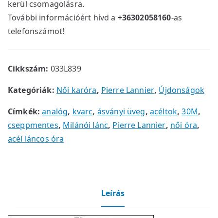
kerül csomagolásra.
További információért hívd a
+36302058160
-as
telefonszámot!
Cikkszám:
033L839
Kategóriák:
Női karóra
,
Pierre Lannier
,
Újdonságok
Címkék:
analóg
,
kvarc
,
ásványi üveg
,
acéltok
,
30M
,
cseppmentes
,
Milánói lánc
,
Pierre Lannier
,
női óra
,
acél láncos óra
Leírás