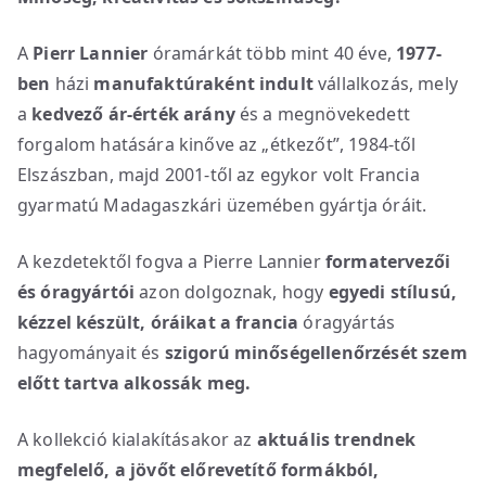
A
Pierr Lannier
óramárkát több mint 40 éve,
1977-
ben
házi
manufaktúraként indult
vállalkozás, mely
a
kedvező ár-érték arány
és a megnövekedett
forgalom hatására kinőve az „étkezőt”, 1984-től
Elszászban, majd 2001-től az egykor volt Francia
gyarmatú Madagaszkári üzemében gyártja óráit.
A kezdetektől fogva a Pierre Lannier
formatervezői
és óragyártói
azon dolgoznak, hogy
egyedi stílusú,
kézzel készült, óráikat
a
francia
óragyártás
hagyományait és
szigorú minőségellenőrzését szem
előtt tartva alkossák meg.
A kollekció kialakításakor az
aktuális trendnek
megfelelő, a jövőt előrevetítő formákból,