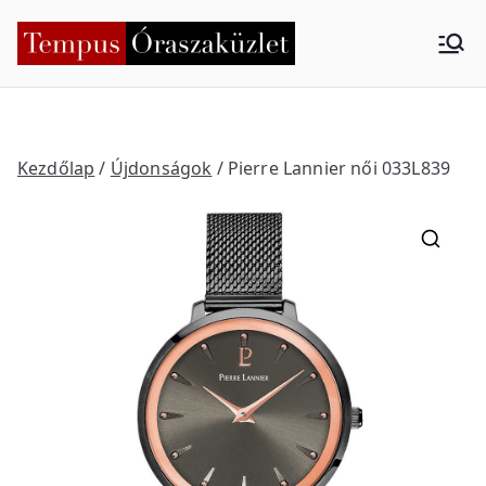
Skip
to
Tempus
Nyíregyháza
content
Órasza
küzlet
Kezdőlap
/
Újdonságok
/ Pierre Lannier női 033L839