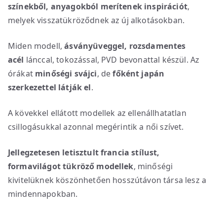
színekből, anyagokból merítenek inspirációt
,
melyek visszatükröződnek az új alkotásokban.
Miden modell,
ásványüveggel, rozsdamentes
acél
lánccal, tokozással, PVD bevonattal készül. Az
órákat
minőségi svájci
, de
főként japán
szerkezettel látják el
.
A kövekkel ellátott modellek az ellenállhatatlan
csillogásukkal azonnal megérintik a női szívet.
Jellegzetesen letisztult francia stílust,
formavilágot tükröző modellek
, minőségi
kivitelüknek köszönhetően hosszútávon társa lesz a
mindennapokban.