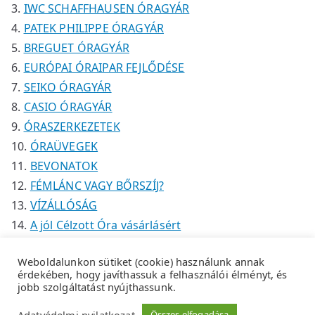
IWC SCHAFFHAUSEN ÓRAGYÁR
PATEK PHILIPPE ÓRAGYÁR
BREGUET ÓRAGYÁR
EURÓPAI ÓRAIPAR FEJLŐDÉSE
SEIKO ÓRAGYÁR
CASIO ÓRAGYÁR
ÓRASZERKEZETEK
ÓRAÜVEGEK
BEVONATOK
FÉMLÁNC VAGY BŐRSZÍJ?
VÍZÁLLÓSÁG
A jól Célzott Óra vásárlásért
Weboldalunkon sütiket (cookie) használunk annak
érdekében, hogy javíthassuk a felhasználói élményt, és
jobb szolgáltatást nyújthassunk.
Copyright © 2026
Tempus Óraszaküzlet
.
Adatkezelési
Adatvédelmi nyilatkozat
Összes elfogadása