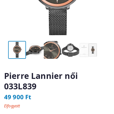
Pierre Lannier női
033L839
49 900
Ft
Elfogyott