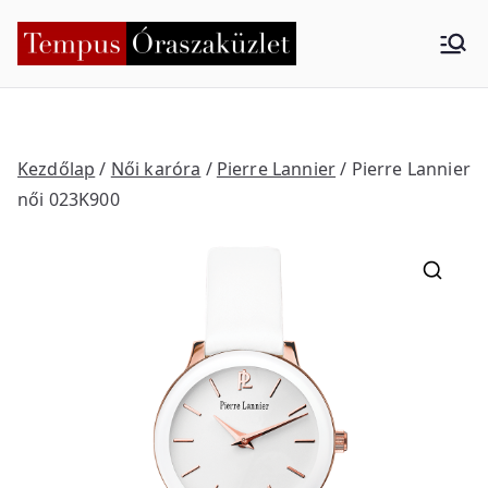
Skip
to
Tempus
Nyíregyháza
content
Órasza
küzlet
Kezdőlap
/
Női karóra
/
Pierre Lannier
/ Pierre Lannier
női 023K900