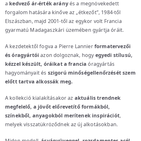
a
kedvező ár-érték arány
és a megnövekedett
forgalom hatására kinőve az „étkezőt”, 1984-től
Elszászban, majd 2001-től az egykor volt Francia
gyarmatú Madagaszkári üzemében gyártja óráit.
A kezdetektől fogva a Pierre Lannier
formatervezői
és óragyártói
azon dolgoznak, hogy
egyedi stílusú,
kézzel készült, óráikat
a
francia
óragyártás
hagyományait és
szigorú minőségellenőrzését szem
előtt tartva alkossák meg.
A kollekció kialakításakor az
aktuális trendnek
megfelelő, a jövőt előrevetítő formákból,
színekből, anyagokból merítenek inspirációt
,
melyek visszatükröződnek az új alkotásokban.
Miden modell,
ásványüveggel, rozsdamentes acél