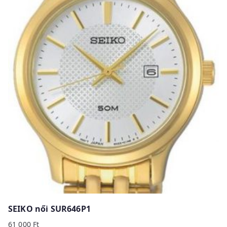
SEIKO női SUR646P1
61 000
Ft