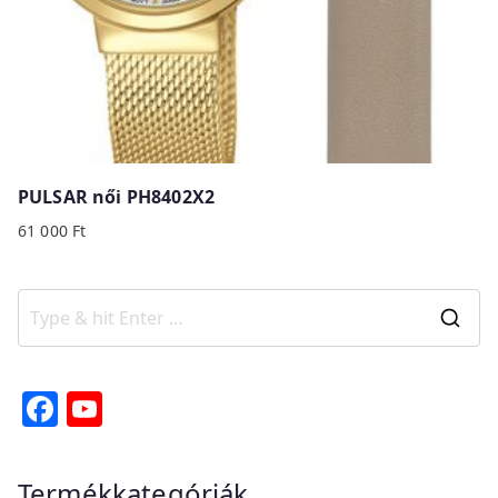
PULSAR női PH8402X2
61 000
Ft
S
e
a
F
Y
r
a
o
c
c
u
Termékkategóriák
h