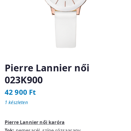
Pierre Lannier női
023K900
42 900
Ft
1 készleten
Pierre Lannier női karóra
Tok:
nemesacél, színe rózsaarany