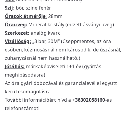
Szíj:
bőr, színe fehér
Óratok átmérője
:
28mm
Óraüveg:
Minerál kristály (edzett ásványi üveg)
Szerkezet:
analóg kvarc
Vízállóság:
„3 bar, 30M” (Cseppmentes, az óra
esőben, kézmosásnál nem károsodik, de úszásnál,
zuhanyzásnál nem használható.)
Jótállás:
márkaképviseleti 1+1 év (gyártási
meghibásodásra)
Az óra gyári dobozával és garancialevéllel együtt
kerül csomagolásra.
További információért hívd a
+36302058160
-as
telefonszámot!