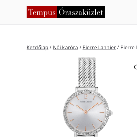
Skip
to
Temp
Nyíregyháza
content
Kezdőlap
/
Női karóra
/
Pierre Lannier
/ Pierre