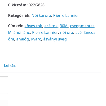
Cikkszám:
022G628
Kategóriák:
Női karóra
,
Pierre Lannier
Címkék:
köves tok
,
acéltok
,
30M
,
cseppmentes
,
Milánói lánc
,
Pierre Lannier
,
női óra
,
acél láncos
óra
,
analóg
,
kvarc
,
ásványi üveg
Leírás