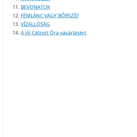
BEVONATOK
FÉMLÁNC VAGY BŐRSZÍJ?
VÍZÁLLÓSÁG
A jól Célzott Óra vásárlásért