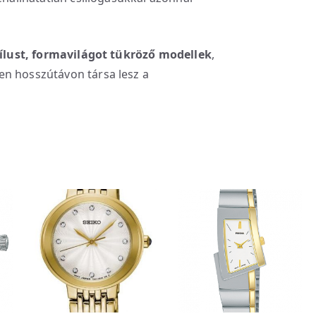
stílust, formavilágot tükröző modellek
,
en hosszútávon társa lesz a