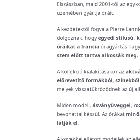
Elszászban, majd 2001-től az egyk
üzemében gyártja óráit.
A kezdetektől fogva a Pierre Lann
dolgoznak, hogy
egyedi stílusú, k
óráikat
a
francia
óragyártás hag
szem előtt tartva alkossák meg.
A kollekció kialakításakor az
aktuá
előrevetítő formákból, színekbő
melyek visszatükröződnek az új a
Miden modell,
ásványüveggel, ro
bevonattal készül. Az órákat
minős
látják el
.
A kövekkel ellátott modellek az ell