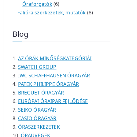
é
t
t
6
r
0
m
m
Óraforgatók
6
k
e
e
t
m
t
é
é
8
Falióra szerkezetek, mutatók
8
r
r
e
é
e
k
k
t
m
m
r
k
r
e
Blog
é
é
m
m
r
k
k
é
é
m
k
k
é
AZ ÓRÁK MINŐSÉGKATEGÓRIÁI
k
SWATCH GROUP
IWC SCHAFFHAUSEN ÓRAGYÁR
PATEK PHILIPPE ÓRAGYÁR
BREGUET ÓRAGYÁR
EURÓPAI ÓRAIPAR FEJLŐDÉSE
SEIKO ÓRAGYÁR
CASIO ÓRAGYÁR
ÓRASZERKEZETEK
ÓRAÜVEGEK