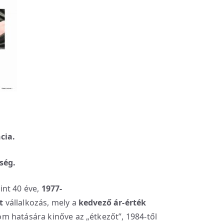
cia.
ség.
nt 40 éve,
1977-
t
vállalkozás, mely a
kedvező ár-érték
 hatására kinőve az „étkezőt”, 1984-től