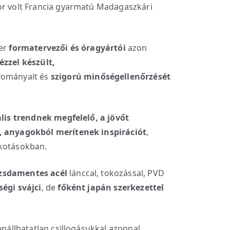
or volt Francia gyarmatú Madagaszkári
ier
formatervezői és óragyártói
azon
ézzel készült,
yományait és
szigorú minőségellenőrzését
lis trendnek megfelelő, a jövőt
l, anyagokból merítenek inspirációt
,
lkotásokban.
zsdamentes acél
lánccal, tokozással, PVD
égi svájci
, de
főként japán szerkezettel
enállhatatlan csillogásukkal azonnal