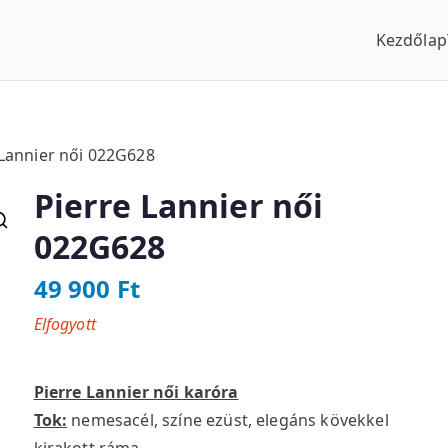
Kezdőlap
us Óraszaküzlet
 Lannier női 022G628
Pierre Lannier női
022G628
49 900
Ft
Elfogyott
Pierre Lannier női karóra
Tok:
nemesacél, színe ezüst, elegáns kövekkel