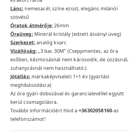
kirakott ráma
Lánc:
nemesacél, színe ezüst, elegáns milánói
szövésű
Óratok átmérője
:
26mm
Óraüveg:
Minerál kristály (edzett ásványi üveg)
Szerkezet:
analóg kvarc
Vízállóság:
„3 bar, 30M” (Cseppmentes, az óra
esőben, kézmosásnál nem károsodik, de úszásnál,
zuhanyzásnál nem használható.)
Jótállás:
márkaképviseleti 1+1 év (gyártási
meghibásodásra)
Az óra gyári dobozával és garancialevéllel együtt
kerül csomagolásra.
További információért hívd a
+36302058160
-as
telefonszámot!