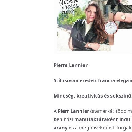
Pierre Lannier
Stílusosan eredeti francia elegan
Minőség, kreativitás és sokszínű
A
Pierr Lannier
óramárkát több mi
ben
házi
manufaktúraként indul
arány
és a megnövekedett forgalom