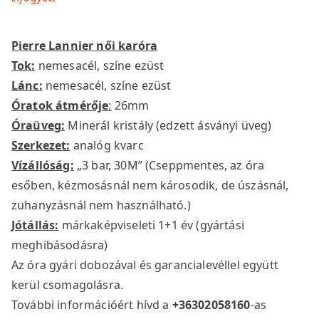
Pierre Lannier női karóra
Tok:
nemesacél, színe ezüst
Lánc:
nemesacél, színe ezüst
Óratok átmérője
:
26mm
Óraüveg:
Minerál kristály (edzett ásványi üveg)
Szerkezet:
analóg kvarc
Vízállóság:
„3 bar, 30M” (Cseppmentes, az óra
esőben, kézmosásnál nem károsodik, de úszásnál,
zuhanyzásnál nem használható.)
Jótállás:
márkaképviseleti 1+1 év (gyártási
meghibásodásra)
Az óra gyári dobozával és garancialevéllel együtt
kerül csomagolásra.
További információért hívd a
+36302058160
-as