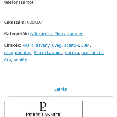
telefonszámot!
Cikkszám:
020K601
Kategóriák:
Női karóra
,
Pierre Lannier
Címkék:
kvarc
,
ásványi üveg
,
acéltok
,
30M
,
cseppmentes
,
Pierre Lannier
,
női óra
,
acél láncos
óra
,
analóg
Leírás