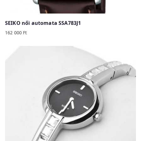
SEIKO női automata SSA783J1
162 000
Ft