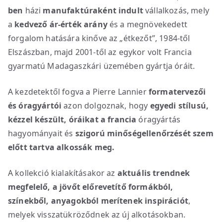
ben
házi
manufaktúraként indult
vállalkozás, mely
a
kedvező ár-érték arány
és a megnövekedett
forgalom hatására kinőve az „étkezőt”, 1984-től
Elszászban, majd 2001-től az egykor volt Francia
gyarmatú Madagaszkári üzemében gyártja óráit.
A kezdetektől fogva a Pierre Lannier
formatervezői
és óragyártói
azon dolgoznak, hogy
egyedi stílusú,
kézzel készült, óráikat
a
francia
óragyártás
hagyományait és
szigorú minőségellenőrzését szem
előtt tartva alkossák meg.
A kollekció kialakításakor az
aktuális trendnek
megfelelő, a jövőt előrevetítő formákból,
színekből, anyagokból merítenek inspirációt
,
melyek visszatükröződnek az új alkotásokban.