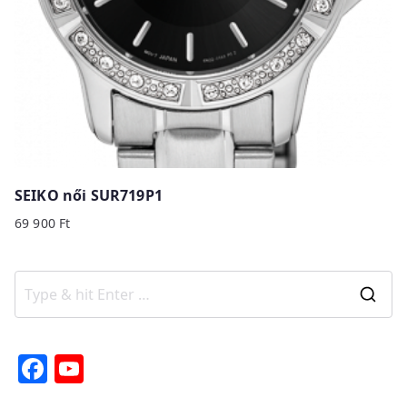
SEIKO női SUR719P1
69 900
Ft
S
e
a
F
Y
r
a
o