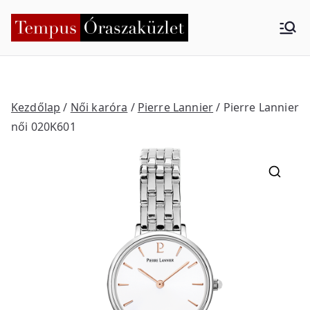
Skip
to
Tempus
Nyíregyháza
content
Órasza
küzlet
Kezdőlap
/
Női karóra
/
Pierre Lannier
/ Pierre Lannier
női 020K601