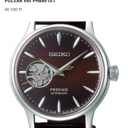
PULSAR női PH8491X1
40 500
Ft