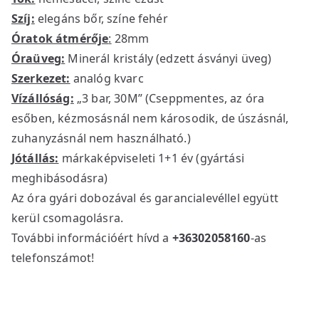
Szíj:
elegáns bőr, színe fehér
Óratok átmérője
:
28mm
Óraüveg:
Minerál kristály (edzett ásványi üveg)
Szerkezet:
analóg kvarc
Vízállóság:
„3 bar, 30M” (Cseppmentes, az óra
esőben, kézmosásnál nem károsodik, de úszásnál,
zuhanyzásnál nem használható.)
Jótállás:
márkaképviseleti 1+1 év (gyártási
meghibásodásra)
Az óra gyári dobozával és garancialevéllel együtt
kerül csomagolásra.
További információért hívd a
+36302058160
-as
telefonszámot!