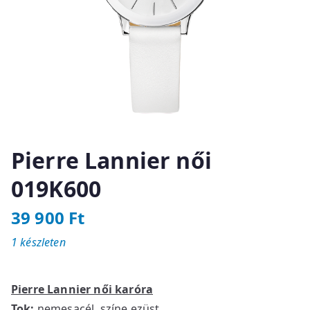
Pierre Lannier női
019K600
39 900
Ft
1 készleten
Pierre Lannier női karóra
Tok:
nemesacél, színe ezüst