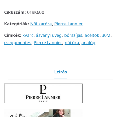
Cikkszám:
019K600
Kategóriák:
Női karóra
,
Pierre Lannier
Címkék:
kvarc
,
ásványi üveg
,
bőrszíjas
,
acéltok
,
30M
,
cseppmentes
,
Pierre Lannier
,
női óra
,
analóg
Leírás