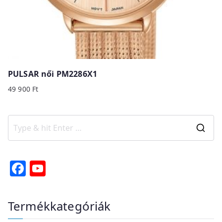
PULSAR női PM2286X1
49 900
Ft
S
e
a
F
Y
r
a
o
c
c
u
Termékkategóriák
h
e
T
f