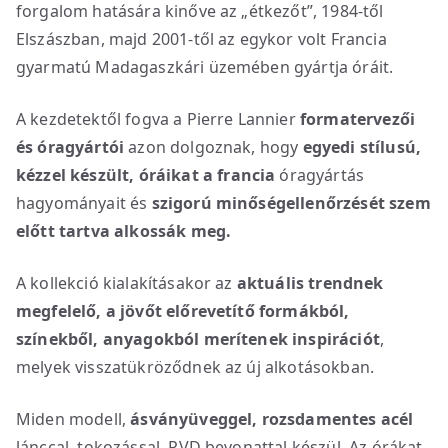
forgalom hatására kinőve az „étkezőt”, 1984-től
Elszászban, majd 2001-től az egykor volt Francia
gyarmatú Madagaszkári üzemében gyártja óráit.
A kezdetektől fogva a Pierre Lannier
formatervezői
és óragyártói
azon dolgoznak, hogy
egyedi stílusú,
kézzel készült, óráikat
a
francia
óragyártás
hagyományait és
szigorú minőségellenőrzését szem
előtt tartva alkossák meg.
A kollekció kialakításakor az
aktuális trendnek
megfelelő, a jövőt előrevetítő formákból,
színekből, anyagokból merítenek inspirációt
,
melyek visszatükröződnek az új alkotásokban.
Miden modell,
ásványüveggel, rozsdamentes acél
lánccal, tokozással, PVD bevonattal készül. Az órákat