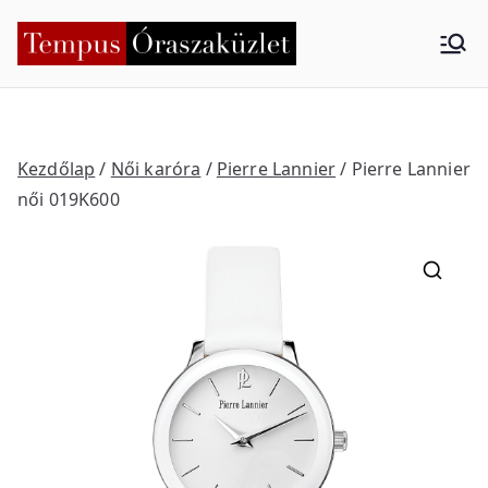
Skip
to
Tempus
Nyíregyháza
content
Órasza
küzlet
Kezdőlap
/
Női karóra
/
Pierre Lannier
/ Pierre Lannier
női 019K600