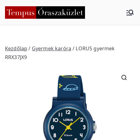
Skip
to
Tempus
Nyíregyháza
content
Órasza
küzlet
Kezdőlap
/
Gyermek karóra
/ LORUS gyermek
RRX37JX9