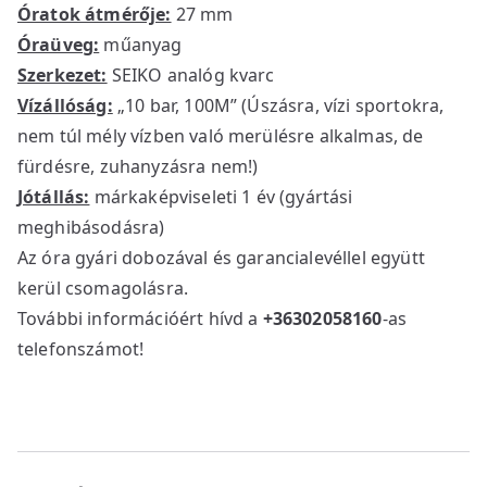
Óratok átmérője:
27 mm
Óraüveg:
műanyag
Szerkezet:
SEIKO analóg kvarc
Vízállóság:
„10 bar, 100M” (Úszásra, vízi sportokra,
nem túl mély vízben való merülésre alkalmas, de
fürdésre, zuhanyzásra nem!)
Jótállás:
márkaképviseleti 1 év (gyártási
meghibásodásra)
Az óra gyári dobozával és garancialevéllel együtt
kerül csomagolásra.
További információért hívd a
+36302058160
-as
telefonszámot!