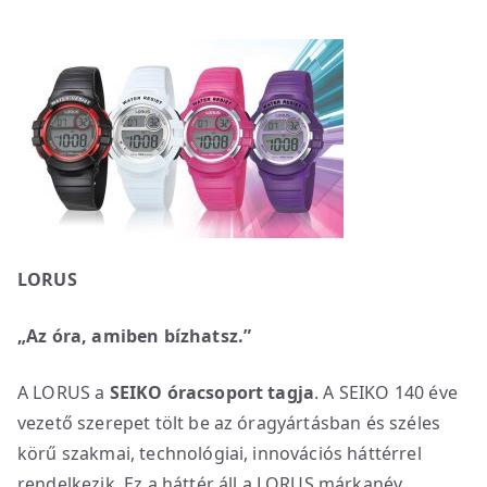
LORUS
„Az óra, amiben bízhatsz.”
A LORUS a
SEIKO óracsoport tagja
. A SEIKO 140 éve
vezető szerepet tölt be az óragyártásban és széles
körű szakmai, technológiai, innovációs háttérrel
rendelkezik. Ez a háttér áll a LORUS márkanév