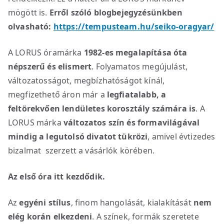
mögött is.
Erről szóló blogbejegyzésünkben
olvasható:
https://tempusteam.hu/seiko-oragyar/
A LORUS óramárka
1982-es megalapítása óta
népszerű és elismert
. Folyamatos megújulást,
változatosságot, megbízhatóságot kínál,
megfizethető áron már a
legfiatalabb, a
feltörekvően lendületes korosztály számára is
. A
LORUS márka
változatos szín és formavilágával
mindig a legutolsó divatot tükrözi
, amivel évtizedes
bizalmat szerzett a vásárlók körében.
Az első óra itt kezdődik.
Az
egyéni stílus
, finom hangolását, kialakítását
nem
elég korán elkezdeni
. A színek, formák szeretete