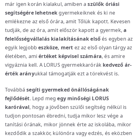
már igen korán kialakul, amiben a
szülők óriási
segítségére lehetnek
gyermekeiknek és ki ne
emlékezne az első órára, amit Tőlük kapott. Kevesen
tudják, de az óra, amit először kapott a gyermek,
a
felelősségvállalás kialakításának első
és egyben az
egyik legjobb
eszköze, mert
ez az első olyan tárgy az
életében, ami
értéket képvisel számára
, és amire
vigyáznia kell. A LORUS gyermekkarórák
kedvező ár-
érték arány
ukkal támogatják ezt a törekvést is.
Továbbá
segíti gyermeked önállóságának
fejlődését
. Lepd meg
egy minőségi LORUS
karórával
, hogy a jövőben szülői segítség nélkül is
tudjon pontosan ébredni, tudja mikor lesz vége a
tanítási órának, mikor jönnek érte az iskolába, mikor
kezdődik a szakkör, különóra vagy edzés, és eközben