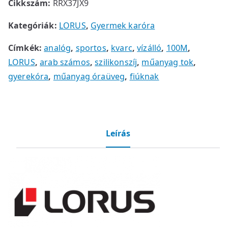
Cikkszám:
RRX37JX9
Kategóriák:
LORUS
,
Gyermek karóra
Címkék:
analóg
,
sportos
,
kvarc
,
vízálló
,
100M
,
LORUS
,
arab számos
,
szilikonszíj
,
műanyag tok
,
gyerekóra
,
műanyag óraüveg
,
fiúknak
Leírás