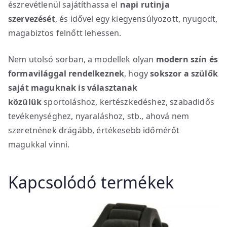
észrevétlenül sajátíthassa el
napi rutinja
szervezését
, és idővel egy kiegyensúlyozott, nyugodt,
magabiztos felnőtt lehessen.
Nem utolsó sorban, a modellek olyan
modern szín és
formavilággal rendelkeznek
, hogy
sokszor a szülők
saját maguknak is választanak
közülük
sportoláshoz, kertészkedéshez, szabadidős
tevékenységhez, nyaraláshoz, stb., ahová nem
szeretnének drágább, értékesebb időmérőt
magukkal vinni.
Kapcsolódó termékek