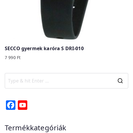
SECCO gyermek karóra S DRI-010
7 990
Ft
S
e
a
F
Y
r
a
o
c
c
u
Termékkategóriák
h