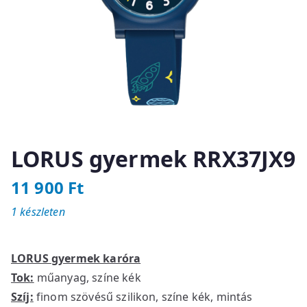
LORUS gyermek RRX37JX9
11 900
Ft
1 készleten
LORUS gyermek karóra
Tok:
műanyag, színe kék
Szíj:
finom szövésű szilikon, színe kék, mintás