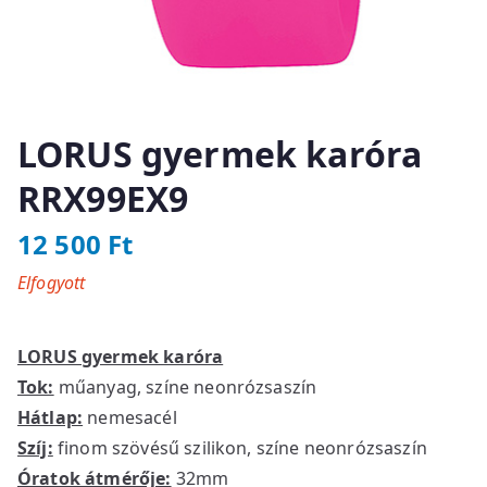
LORUS gyermek karóra
RRX99EX9
12 500
Ft
Elfogyott
LORUS gyermek karóra
Tok:
műanyag, színe neonrózsaszín
Hátlap:
nemesacél
Szíj:
finom szövésű szilikon, színe neonrózsaszín
Óratok átmérője:
32mm