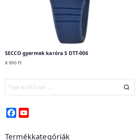
SECCO gyermek karóra S DTT-006
8 990
Ft
S
e
a
F
Y
r
a
o
c
c
u
Termékkategóriák
h