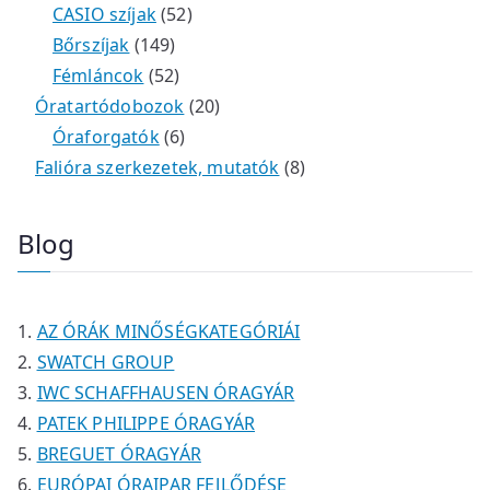
r
t
é
é
5
m
3
0
CASIO szíjak
52
m
e
k
k
1
2
é
t
t
Bőrszíjak
149
é
r
4
5
t
k
e
e
Fémláncok
52
k
m
9
2
e
2
r
r
Óratartódobozok
20
é
t
t
6
r
0
m
m
Óraforgatók
6
k
e
e
t
m
t
é
é
8
Falióra szerkezetek, mutatók
8
r
r
e
é
e
k
k
t
m
m
r
k
r
e
Blog
é
é
m
m
r
k
k
é
é
m
k
k
é
AZ ÓRÁK MINŐSÉGKATEGÓRIÁI
k
SWATCH GROUP
IWC SCHAFFHAUSEN ÓRAGYÁR
PATEK PHILIPPE ÓRAGYÁR
BREGUET ÓRAGYÁR
EURÓPAI ÓRAIPAR FEJLŐDÉSE