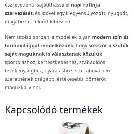
észrevétlenül sajátíthassa el
napi rutinja
szervezését
, és idővel egy kiegyensúlyozott, nyugodt,
magabiztos felnőtt lehessen.
Nem utolsó sorban, a modellek olyan
modern szín és
formavilággal rendelkeznek
, hogy
sokszor a szülők
saját maguknak is választanak közülük
sportoláshoz, kertészkedéshez, szabadidős
tevékenységhez, nyaraláshoz, stb., ahová nem
szeretnének drágább, értékesebb időmérőt
magukkal vinni.
Kapcsolódó termékek