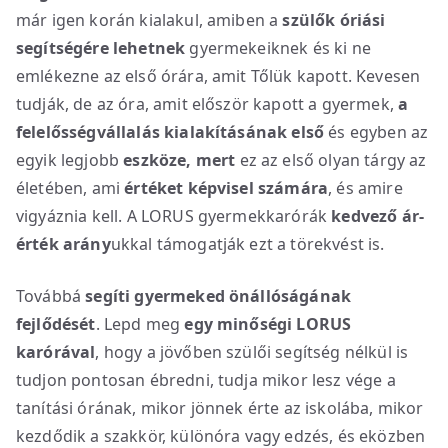
már igen korán kialakul, amiben a
szülők óriási
segítségére lehetnek
gyermekeiknek és ki ne
emlékezne az első órára, amit Tőlük kapott. Kevesen
tudják, de az óra, amit először kapott a gyermek,
a
felelősségvállalás kialakításának első
és egyben az
egyik legjobb
eszköze, mert
ez az első olyan tárgy az
életében, ami
értéket képvisel számára
, és amire
vigyáznia kell. A LORUS gyermekkarórák
kedvező ár-
érték arány
ukkal támogatják ezt a törekvést is.
Továbbá
segíti gyermeked önállóságának
fejlődését
. Lepd meg
egy minőségi LORUS
karórával
, hogy a jövőben szülői segítség nélkül is
tudjon pontosan ébredni, tudja mikor lesz vége a
tanítási órának, mikor jönnek érte az iskolába, mikor
kezdődik a szakkör, különóra vagy edzés, és eközben