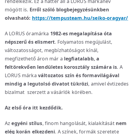
rendelkezik. Ez a háttér áll a LORUS márkanév
mögött is.
Erről szóló blogbejegyzésünkben
olvasható:
https://tempusteam.hu/seiko-oragyar/
A LORUS óramárka
1982-es megalapítása óta
népszerű és elismert
. Folyamatos megújulást,
változatosságot, megbízhatóságot kínál,
megfizethető áron már a
legfiatalabb, a
feltörekvően lendületes korosztály számára is
. A
LORUS márka
változatos szín és formavilágával
mindig a legutolsó divatot tükrözi
, amivel évtizedes
bizalmat szerzett a vásárlók körében.
Az első óra itt kezdődik.
Az
egyéni stílus
, finom hangolását, kialakítását
nem
elég korán elkezdeni
. A színek, formák szeretete