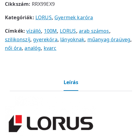
Cikkszám:
RRX99EX9
Kategóriák:
LORUS
,
Gyermek karóra
Címkék:
vízálló
,
100M
,
LORUS
,
arab számos
,
szilikonszíj
,
gyerekóra
,
lányoknak
,
műanyag óraüveg
,
női óra
,
analóg
,
kvarc
Leírás