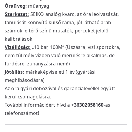
Óraüveg:
műanyag
Szerkezet:
SEIKO analóg kvarc, az óra leolvasását,
tanulását könnyítő külső ráma, jól látható arab
számok, eltérő színű mutatók, perceket jelölő
kalibrálások
Vízállóság:
„10 bar, 100M” (Úszásra, vízi sportokra,
nem túl mély vízben való merülésre alkalmas, de
fürdésre, zuhanyzásra nem!)
Jótállás:
márkaképviseleti 1 év (gyártási
meghibásodásra)
Az óra gyári dobozával és garancialevéllel együtt
kerül csomagolásra.
További információért hívd a
+36302058160
-as
telefonszámot!