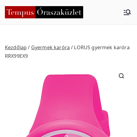
Skip
to
Tempus
Nyíregyháza
content
Órasza
küzlet
Kezdőlap
/
Gyermek karóra
/ LORUS gyermek karóra
RRX99EX9