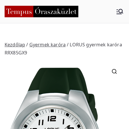
Skip
to
Tempus
Nyíregyháza
content
Órasza
küzlet
Kezdőlap
/
Gyermek karóra
/ LORUS gyermek karóra
RRX85GX9