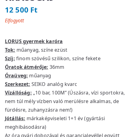
12 500
Ft
Elfogyott
LORUS gyermek karóra
Tok:
műanyag, színe ezüst
Szíj:
finom szövésű szilikon, színe fekete
Óratok átmérője:
36mm
Óraüveg:
műanyag
Szerkezet:
SEIKO analóg kvarc
Vízállóság:
„10 bar, 100M” (Úszásra, vízi sportokra,
nem túl mély vízben való merülésre alkalmas, de
fürdésre, zuhanyzásra nem!)
Jótállás:
márkaképviseleti 1+1 év (gyártási
meghibásodásra)
Az óra gyári dobozával és garancialevéllel együtt