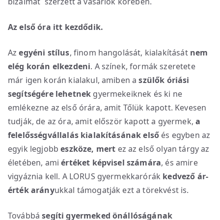
bizalmat szerzett a vásárlók körében.
Az első óra itt kezdődik.
Az
egyéni stílus
, finom hangolását, kialakítását
nem
elég korán elkezdeni
. A színek, formák szeretete
már igen korán kialakul, amiben a
szülők óriási
segítségére lehetnek
gyermekeiknek és ki ne
emlékezne az első órára, amit Tőlük kapott. Kevesen
tudják, de az óra, amit először kapott a gyermek,
a
felelősségvállalás kialakításának első
és egyben az
egyik legjobb
eszköze, mert
ez az első olyan tárgy az
életében, ami
értéket képvisel számára
, és amire
vigyáznia kell. A LORUS gyermekkarórák
kedvező ár-
érték arány
ukkal támogatják ezt a törekvést is.
Továbbá
segíti gyermeked önállóságának