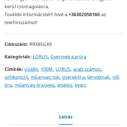
kerül csomagolásra.
További információért hívd a
+36302058160
-as
telefonszámot!
Cikkszám:
RRX85GX9
Kategóriák:
LORUS
,
Gyermek karóra
Címkék:
vízálló
,
100M
,
LORUS
,
arab számos
,
szilikonszíj
,
műanyag tok
,
gyerekóra
,
lányoknak
,
női
óra
,
műanyag óraüveg
,
analóg
,
kvarc
Leírás