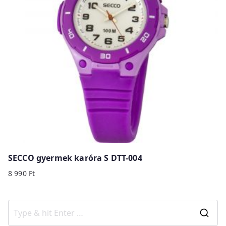
SECCO gyermek karóra S DTT-004
8 990
Ft
S