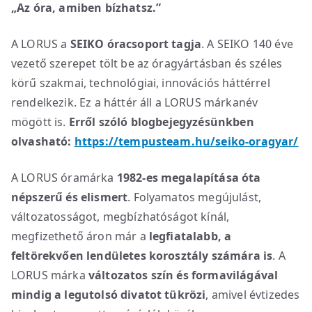
„Az óra, amiben bízhatsz.”
A LORUS a
SEIKO óracsoport tagja
. A SEIKO 140 éve
vezető szerepet tölt be az óragyártásban és széles
körű szakmai, technológiai, innovációs háttérrel
rendelkezik. Ez a háttér áll a LORUS márkanév
mögött is.
Erről szóló blogbejegyzésünkben
olvasható:
https://tempusteam.hu/seiko-oragyar/
A LORUS óramárka
1982-es megalapítása óta
népszerű és elismert
. Folyamatos megújulást,
változatosságot, megbízhatóságot kínál,
megfizethető áron már a
legfiatalabb, a
feltörekvően lendületes korosztály számára is
. A
LORUS márka
változatos szín és formavilágával
mindig a legutolsó divatot tükrözi
, amivel évtizedes