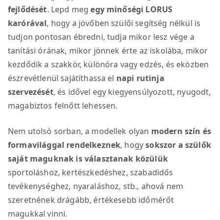
fejlődését
. Lepd meg
egy minőségi LORUS
karórával
, hogy a jövőben szülői segítség nélkül is
tudjon pontosan ébredni, tudja mikor lesz vége a
tanítási órának, mikor jönnek érte az iskolába, mikor
kezdődik a szakkör, különóra vagy edzés, és eközben
észrevétlenül sajátíthassa el
napi rutinja
szervezését
, és idővel egy kiegyensúlyozott, nyugodt,
magabiztos felnőtt lehessen.
Nem utolsó sorban, a modellek olyan
modern szín és
formavilággal rendelkeznek
, hogy
sokszor a szülők
saját maguknak is választanak közülük
sportoláshoz, kertészkedéshez, szabadidős
tevékenységhez, nyaraláshoz, stb., ahová nem
szeretnének drágább, értékesebb időmérőt
magukkal vinni.