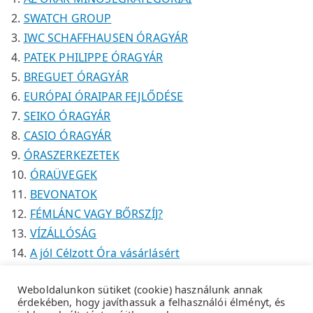
k
SWATCH GROUP
IWC SCHAFFHAUSEN ÓRAGYÁR
PATEK PHILIPPE ÓRAGYÁR
BREGUET ÓRAGYÁR
EURÓPAI ÓRAIPAR FEJLŐDÉSE
SEIKO ÓRAGYÁR
CASIO ÓRAGYÁR
ÓRASZERKEZETEK
ÓRAÜVEGEK
BEVONATOK
FÉMLÁNC VAGY BŐRSZÍJ?
VÍZÁLLÓSÁG
A jól Célzott Óra vásárlásért
Weboldalunkon sütiket (cookie) használunk annak
érdekében, hogy javíthassuk a felhasználói élményt, és