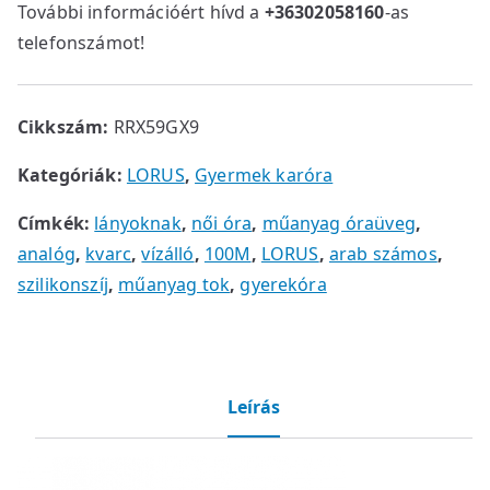
További információért hívd a
+36302058160
-as
telefonszámot!
Cikkszám:
RRX59GX9
Kategóriák:
LORUS
,
Gyermek karóra
Címkék:
lányoknak
,
női óra
,
műanyag óraüveg
,
analóg
,
kvarc
,
vízálló
,
100M
,
LORUS
,
arab számos
,
szilikonszíj
,
műanyag tok
,
gyerekóra
Leírás