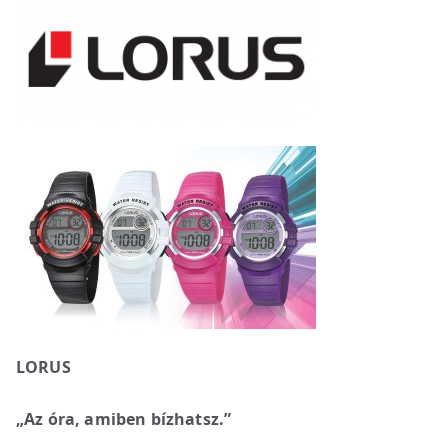
LORUS
„Az óra, amiben bízhatsz.”