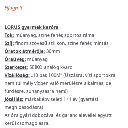
Elfogyott
LORUS gyermek karóra
Tok:
műanyag, színe fehér, sportos ráma
Szíj:
finom szövésű szilikon, színe fehér, mintás
Óratok átmérője:
30mm
Óraüveg:
műanyag
Szerkezet:
SEIKO analóg kvarc
Vízállóság:
„10 bar, 100M” (Úszásra, vízi sportokra,
nem túl mély vízben való merülésre alkalmas, de
fürdésre, zuhanyzásra nem!)
Jótállás:
márkaképviseleti 1+1 év (gyártási
meghibásodásra)
Az óra gyári dobozával és garancialevéllel együtt
kerül csomagolásra.