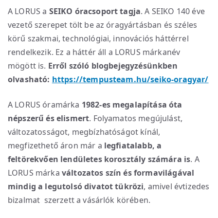
A LORUS a
SEIKO óracsoport tagja
. A SEIKO 140 éve
vezető szerepet tölt be az óragyártásban és széles
körű szakmai, technológiai, innovációs háttérrel
rendelkezik. Ez a háttér áll a LORUS márkanév
mögött is.
Erről szóló blogbejegyzésünkben
olvasható:
https://tempusteam.hu/seiko-oragyar/
A LORUS óramárka
1982-es megalapítása óta
népszerű és elismert
. Folyamatos megújulást,
változatosságot, megbízhatóságot kínál,
megfizethető áron már a
legfiatalabb, a
feltörekvően lendületes korosztály számára is
. A
LORUS márka
változatos szín és formavilágával
mindig a legutolsó divatot tükrözi
, amivel évtizedes
bizalmat szerzett a vásárlók körében.