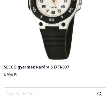
SECCO gyermek karóra S DTT-007
8 990
Ft
S
e