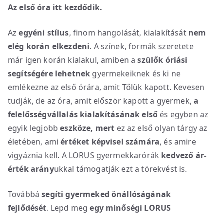
Az első óra itt kezdődik.
Az
egyéni stílus
, finom hangolását, kialakítását
nem
elég korán elkezdeni
. A színek, formák szeretete
már igen korán kialakul, amiben a
szülők óriási
segítségére lehetnek
gyermekeiknek és ki ne
emlékezne az első órára, amit Tőlük kapott. Kevesen
tudják, de az óra, amit először kapott a gyermek,
a
felelősségvállalás kialakításának első
és egyben az
egyik legjobb
eszköze, mert
ez az első olyan tárgy az
életében, ami
értéket képvisel számára
, és amire
vigyáznia kell. A LORUS gyermekkarórák
kedvező ár-
érték arány
ukkal támogatják ezt a törekvést is.
Továbbá
segíti gyermeked önállóságának
fejlődését
. Lepd meg
egy minőségi LORUS