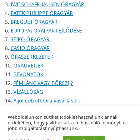
IWC SCHAFFHAUSEN ÓRAGYÁR
PATEK PHILIPPE ÓRAGYÁR
BREGUET ÓRAGYÁR
EURÓPAI ÓRAIPAR FEJLŐDÉSE
SEIKO ÓRAGYÁR
CASIO ÓRAGYÁR
ÓRASZERKEZETEK
ÓRAÜVEGEK
BEVONATOK
FÉMLÁNC VAGY BŐRSZÍJ?
VÍZÁLLÓSÁG
A jól Célzott Óra vásárlásért
Weboldalunkon sütiket (cookie) használunk annak
érdekében, hogy javíthassuk a felhasználói élményt, és
jobb szolgáltatást nyújthassunk.
Copyright © 2026
Tempus Óraszaküzlet
.
Adatkezelési