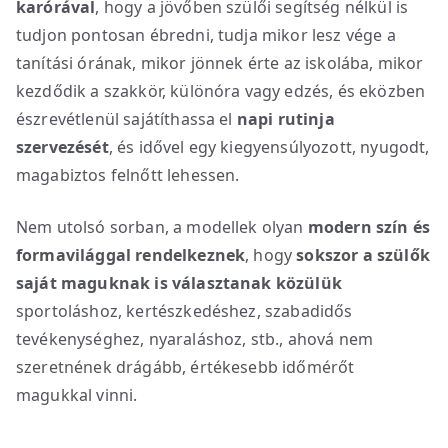
karórával
, hogy a jövőben szülői segítség nélkül is
tudjon pontosan ébredni, tudja mikor lesz vége a
tanítási órának, mikor jönnek érte az iskolába, mikor
kezdődik a szakkör, különóra vagy edzés, és eközben
észrevétlenül sajátíthassa el
napi rutinja
szervezését
, és idővel egy kiegyensúlyozott, nyugodt,
magabiztos felnőtt lehessen.
Nem utolsó sorban, a modellek olyan
modern szín és
formavilággal rendelkeznek
, hogy
sokszor a szülők
saját maguknak is választanak közülük
sportoláshoz, kertészkedéshez, szabadidős
tevékenységhez, nyaraláshoz, stb., ahová nem
szeretnének drágább, értékesebb időmérőt
magukkal vinni.