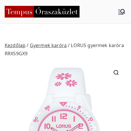
Skip
to
Tempus
Nyíregyháza
content
Órasza
küzlet
Kezdőlap
/
Gyermek karóra
/ LORUS gyermek karóra
RRX59GX9