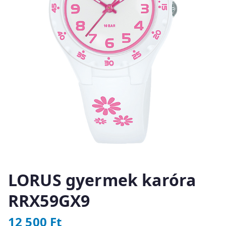
LORUS gyermek karóra
RRX59GX9
12 500
Ft