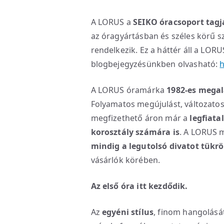
A LORUS a
SEIKO óracsoport tagj
az óragyártásban és széles körű sz
rendelkezik. Ez a háttér áll a LOR
blogbejegyzésünkben olvasható:
h
A LORUS óramárka
1982-es megal
Folyamatos megújulást, változato
megfizethető áron már a
legfiata
korosztály számára is
. A LORUS 
mindig a legutolsó divatot tükrö
vásárlók körében.
Az első óra itt kezdődik.
Az
egyéni stílus
, finom hangolását