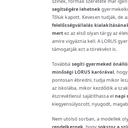
színek, formák szeretete már igen
segítségére lehetnek
gyermekeikne
Tőlük kapott. Kevesen tudják, de a
felelősségvállalás kialakításána
mert
ez az első olyan tárgy az éle
amire vigyáznia kell. A LORUS gy
támogatják ezt a törekvést is.
Továbbá
segíti gyermeked önálló
minőségi LORUS karórával
, hogy
pontosan ébredni, tudja mikor lesz
az iskolába, mikor kezdődik a sza
észrevétlenül sajátíthassa el
napi 
kiegyensúlyozott, nyugodt, magabi
Nem utolsó sorban, a modellek o
rendelkeznek
, hogy
sokszor a sz