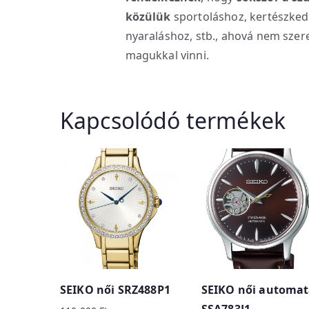
közülük
sportoláshoz, kertészked
nyaraláshoz, stb., ahová nem sze
magukkal vinni.
Kapcsolódó termékek
SEIKO női SRZ488P1
SEIKO női automa
SSA783J1