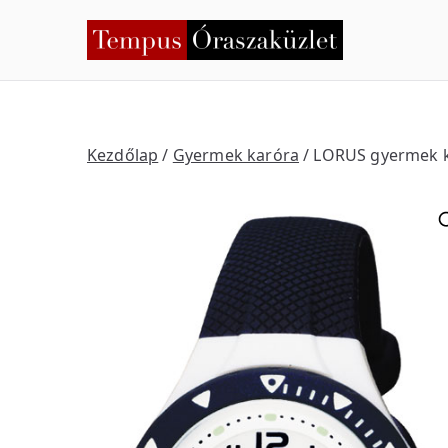
Skip
to
Temp
Nyíregyháza
content
Kezdőlap
/
Gyermek karóra
/ LORUS gyermek 