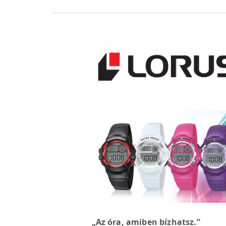
„Az óra, amiben bízhatsz.”