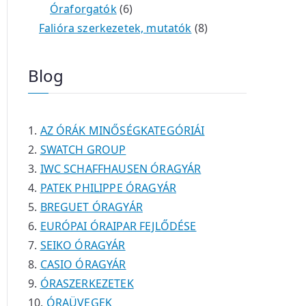
é
t
t
6
r
0
m
m
Óraforgatók
6
k
e
e
t
m
t
é
é
8
Falióra szerkezetek, mutatók
8
r
r
e
é
e
k
k
t
m
m
r
k
r
e
Blog
é
é
m
m
r
k
k
é
é
m
k
k
é
AZ ÓRÁK MINŐSÉGKATEGÓRIÁI
k
SWATCH GROUP
IWC SCHAFFHAUSEN ÓRAGYÁR
PATEK PHILIPPE ÓRAGYÁR
BREGUET ÓRAGYÁR
EURÓPAI ÓRAIPAR FEJLŐDÉSE
SEIKO ÓRAGYÁR
CASIO ÓRAGYÁR
ÓRASZERKEZETEK
ÓRAÜVEGEK