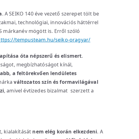
a
. A SEIKO 140 éve vezető szerepet tölt be
akmai, technológiai, innovációs háttérrel
US márkanév mögött is. Erről szóló
ttps://tempusteam.hu/seiko-oragyar/
apítása óta népszerű és elismert
.
sságot, megbízhatóságot kínál,
labb, a feltörekvően lendületes
márka
változatos szín és formavilágával
zi
, amivel évtizedes bizalmat szerzett a
, kialakítását
nem elég korán elkezdeni
. A