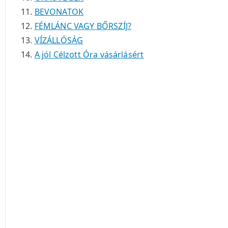
BEVONATOK
FÉMLÁNC VAGY BŐRSZÍJ?
VÍZÁLLÓSÁG
A jól Célzott Óra vásárlásért