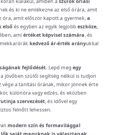
 korán kialakul, amiben a
szülők óriási
k és ki ne emlékezne az első órára, amit
z óra, amit először kapott a gyermek,
a
k első
és egyben az egyik legjobb
eszköze,
tében, ami
értéket képvisel számára
, és
ermekkarórák
kedvező ár-érték arány
ukkal
ságának fejlődését
. Lepd meg
egy
 a jövőben szülői segítség nélkül is tudjon
 vége a tanítási órának, mikor jönnek érte
kkör, különóra vagy edzés, és eközben
rutinja szervezését
, és idővel egy
ztos felnőtt lehessen.
lyan
modern szín és formavilággal
ülők saját maguknak is választanak