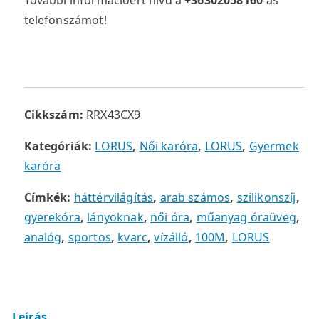
További információért hívd a
+36302058160
-as
telefonszámot!
Cikkszám:
RRX43CX9
Kategóriák:
LORUS
,
Női karóra
,
LORUS
,
Gyermek
karóra
Címkék:
háttérvilágítás
,
arab számos
,
szilikonszíj
,
gyerekóra
,
lányoknak
,
női óra
,
műanyag óraüveg
,
analóg
,
sportos
,
kvarc
,
vízálló
,
100M
,
LORUS
Leírás