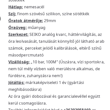
sötétkék
Hátlap:
nemesacél
Szíj:
finom szövésű szilikon, színe sötétkék
Óratok átmérője:
29mm
Óraüveg:
műanyag
Szerkezet:
SEIKO analóg kvarc, háttérvilágítás, az
óra leolvasását, tanulását könnyítő jól látható arab
számok, perceket jelölő kalibrálások, eltérő színű
másodpercmutató
Vízállóság:
„10 bar, 100M” (Úszásra, vízi sportokra,
nem túl mély vízben való merülésre alkalmas, de
fürdésre, zuhanyzásra nem!)
Jótállás:
márkaképviseleti 1 év (gyártási
meghibásodásra)
Az óra gyári dobozával és garancialevéllel együtt
kerül csomagolásra.