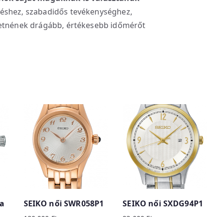
éshez, szabadidős tevékenységhez,
retnének drágább, értékesebb időmérőt
ta
SEIKO női SWR058P1
SEIKO női SXDG94P1