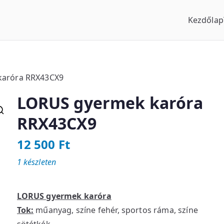
Kezdőlap
us Óraszaküzlet
karóra RRX43CX9
LORUS gyermek karóra
RRX43CX9
12 500
Ft
1 készleten
LORUS gyermek karóra
Tok:
műanyag, színe fehér, sportos ráma, színe